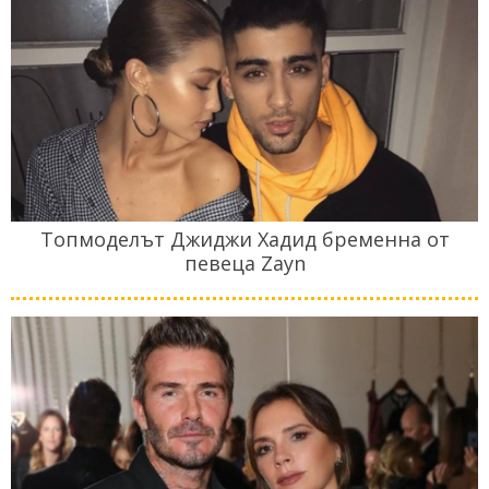
Топмоделът Джиджи Хадид бременна от
певеца Zayn