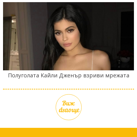
Полуголата Кайли Дженър взриви мрежата
Виж
dsaоще