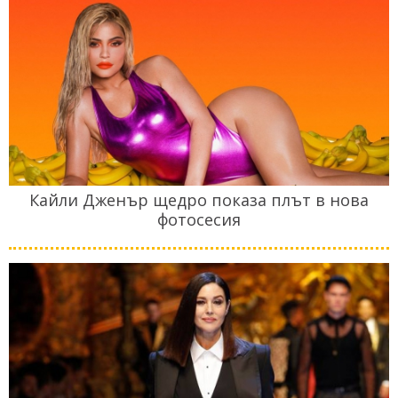
Кайли Дженър щедро показа плът в нова
фотосесия