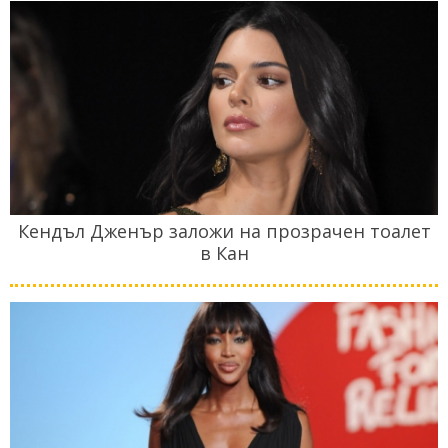
Кендъл Дженър заложи на прозрачен тоалет
в Кан