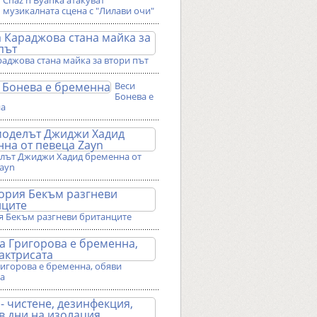
Chaz'n'Byanka атакуват
музикалната сцена с "Лилави очи"
аджова стана майка за втори път
Веси
Бонева е
на
лът Джиджи Хадид бременна от
Zayn
я Бекъм разгневи британците
ригорова е бременна, обяви
та