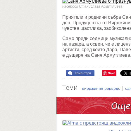
ден
на
Facebook Станислава Армутлиева
парти
с
Приятели и роднини събра Сан
прияте
ден. Продуцентът от Вирджини
чувства щастлива, заобиколена
Само преди седмици музикална
на пазара, а освен, че е лице
артисти, сред които Дара, Пав
е дъщеря на Саня Армутлиева
Save
Коментари
Теми
|
вирджиния рекърдс
са
Още