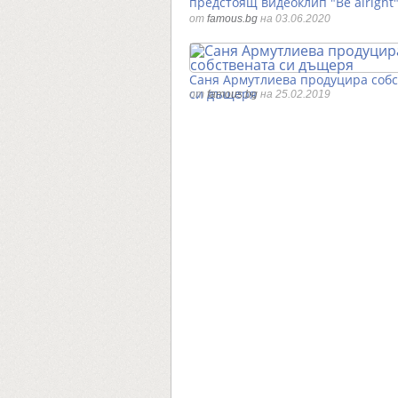
предстоящ видеоклип "Be alright
от
famous.bg
на 03.06.2020
Саня Армутлиева продуцира соб
си дъщеря
от
famous.bg
на 25.02.2019