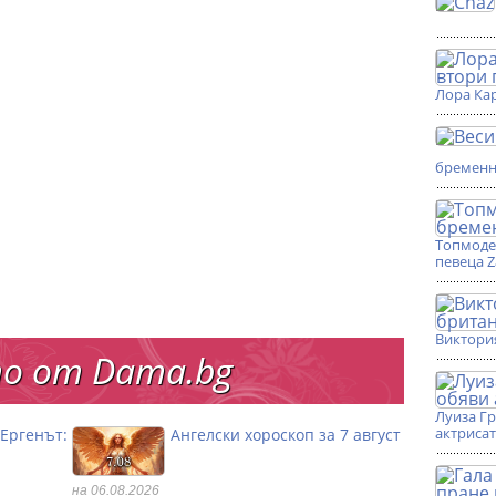
Лора Кар
бремен
Топмоде
певеца 
Виктори
о от Dama.bg
Луиза Г
актриса
„Ергенът:
Ангелски хороскоп за 7 август
на 06.08.2026