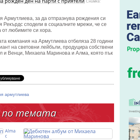
Снимка:
я Армутлиева, за да отпразнува рождения си
ли
я Рекърдс сподели в социалните мрежи, че се
 от любимите си хора.
та компания на Армутлиева отбеляза 28 години
нзиант на световни лейбъли, продуцира собствени
ел и Венци, Михаела Маринова и Алма, която пък
.
ня армутлиева
 по темата
Alma
с