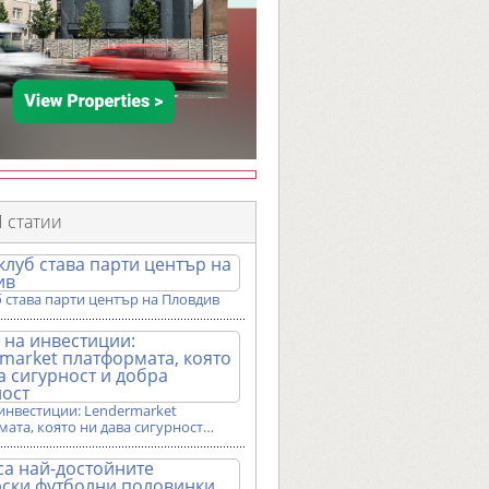
 статии
 става парти център на Пловдив
инвестиции: Lendermarket
ата, която ни дава сигурност…