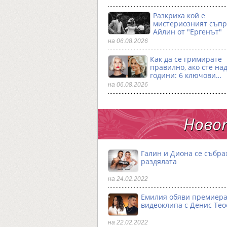
Разкриха кой е
мистериозният съпр
Айлин от "Ергенът"
на 06.08.2026
Как да се гримирате
правилно, ако сте над
години: 6 ключови…
на 06.08.2026
Новот
Галин и Диона се събра
раздялата
на 24.02.2022
Емилия обяви премиера
видеоклипа с Денис Те
на 22.02.2022