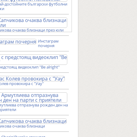
ай-достойните български футболни
ки
чикова очаква близнаци през юли
Инстаграм
почерня
редстоящ видеоклип "Be alright"
олев провокира с "Уау"
мутлиева отпразнува рожден ден на
приятели
чикова очаква близнаци