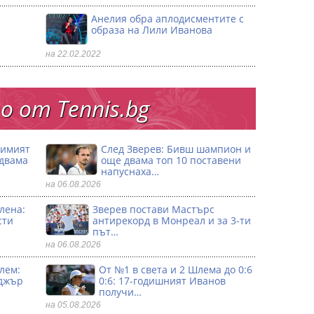
Анелия обра аплодисментите с
образа на Лили Иванова
на 22.02.2022
 от Тennis.bg
димият
След Зверев: Бивш шампион и
 двама
още двама топ 10 поставени
напуснаха…
на 06.08.2026
лена:
Зверев постави Мастърс
сти
антирекорд в Монреал и за 3-ти
път…
на 06.08.2026
лем:
От №1 в света и 2 Шлема до 0:6
джър
0:6: 17-годишният Иванов
получи…
на 05.08.2026