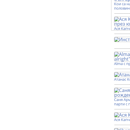
Кои са н
половин
Ася Кап
Alma с п
Атанас К
Саня Ар
парти с 
Ася Кап