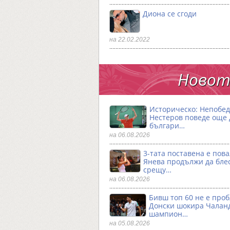
Диона се сгоди
на 22.02.2022
Новото
Историческо: Непобе
Нестеров поведе още
българи…
на 06.08.2026
3-тата поставена е пова
Янева продължи да бле
срещу…
на 06.08.2026
Бивш топ 60 не е проб
Донски шокира Чалан
шампион…
на 05.08.2026