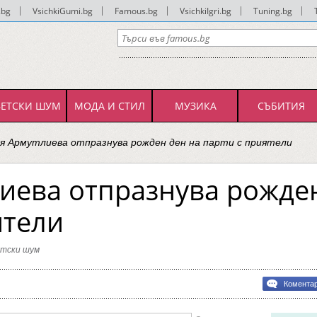
.bg
|
VsichkiGumi.bg
|
Famous.bg
|
VsichkiIgri.bg
|
Tuning.bg
|
ВЕТСКИ ШУМ
МОДА И СТИЛ
МУЗИКА
СЪБИТИЯ
я Армутлиева отпразнува рожден ден на парти с приятели
иева отпразнува рожде
ятели
тски шум
bg
Комента
иева
нува