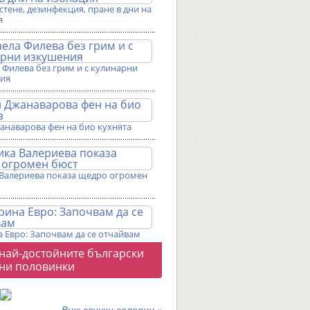
истене, дезинфекция, пране в дни на
я
Филева без грим и с кулинарни
ия
анаварова фен на био кухнята
Валериева показа щедро огромен
 Евро: Започвам да се отчайвам
о
 най-достойните български
галерии
ни половинки