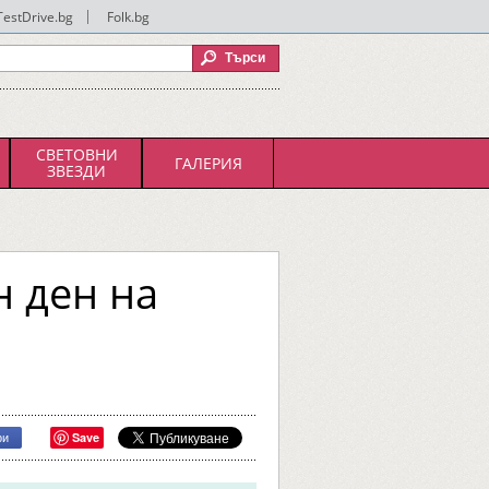
TestDrive.bg
|
Folk.bg
СВЕТОВНИ
ГАЛЕРИЯ
ЗВЕЗДИ
н ден на
Save
ри