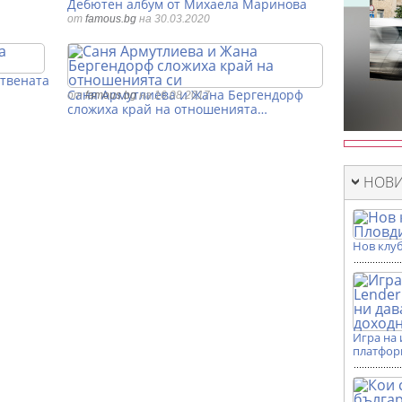
"
Дебютен албум от Михаела Маринова
от
famous.bg
на 30.03.2020
ствената
Саня Армутлиева и Жана Бергендорф
от
famous.bg
на 16.08.2017
сложиха край на отношенията…
НОВИ
Нов клуб
Игра на 
платформ