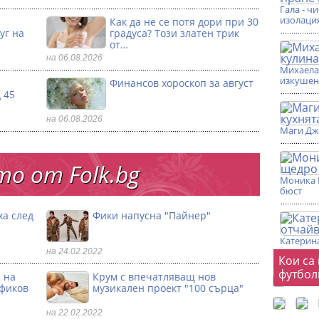
Гала - ч
изолаци
Как да не се потя дори при 30
уг на
градуса? Този златен трик
от…
на 06.08.2026
Михаела 
изкушен
Финансов хороскоп за август
 45
на 06.08.2026
Маги Дж
о от Folk.bg
Моника 
бюст
ха след
Фики напусна "Пайнер"
Катерина
на 24.02.2022
Фот
Кои са
футбол
 на
Крум с впечатляващ нов
офиков
музикален проект "100 сърца"
на 22.02.2022