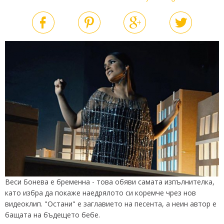
Веси Бонева е бременна - това обяви самата изпълнителка,
като избра да покаже наедрялото си коремче чрез нов
видеоклип. "Остани" е заглавието на песента, а неин автор е
бащата на бъдещето бебе.