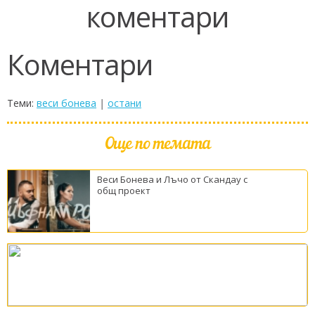
коментари
Коментари
Теми:
веси бонева
|
остани
Още по темата
Веси Бонева и Лъчо от Скандау с
общ проект