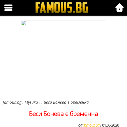
Folk.bg
famous.bg
›
Музика
›
›
Веси Бонева е бременна
Веси Бонева е бременна
от
famous.bg
/ 01.05.2020