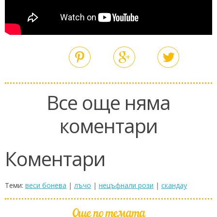
Все още няма
коментари
Коментари
Теми:
веси бонева
|
лъчо
|
нецъфнали рози
|
скандау
Още по темата