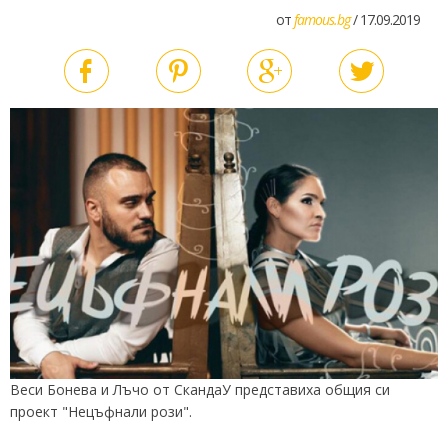
от
famous.bg
/ 17.09.2019
Веси Бонева и Лъчо от СкандаУ представиха общия си
проект "Нецъфнали рози".