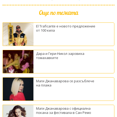
Още по темата
El Traficante е новото предложение
от 100 кила
Дара и Гери-Никол заровиха
томахавките
Маги Джанаварова се разсъблече
на плажа
Маги Джанаварова с официална
покана за фестивала в Сан Ремо