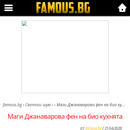
Folk.bg
famous.bg
›
Светски шум
›
›
Маги Джанаварова фен на био ку...
Маги Джанаварова фен на био кухнята
от
famous.bg
/ 21.04.2020