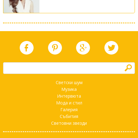
h
Светски шум
Музика
Интервюта
Мода и стил
Галерия
Събития
Световни звезди