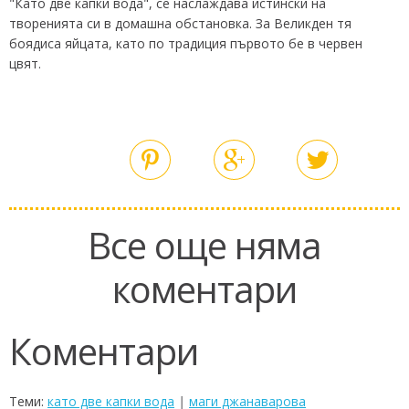
"Като две капки вода", се наслаждава истински на
творенията си в домашна обстановка. За Великден тя
боядиса яйцата, като по традиция първото бе в червен
цвят.
Все още няма
коментари
Коментари
Теми:
като две капки вода
|
маги джанаварова