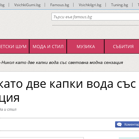
.bg
|
VsichkiGumi.bg
|
Famous.bg
|
VsichkiIgri.bg
|
Tuning.bg
|
ВЕТСКИ ШУМ
МОДА И СТИЛ
МУЗИКА
СЪБИТИЯ
-Никол като две капки вода със световна модна сензация
като две капки вода със
ция
а и стил
bg
Комента