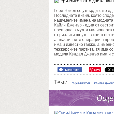
капки
вода
със
Гери-Никол се утвърди като ед
светов
Последната визия, която споде
модна
сензац
нашумелите имена на модната 
Кайли Дженър - една от сестри
превърна в мулти милионерка с
от риалити шоуто, в което петт
а пластичните операции я прев
има и известно гадже, а именно
тежкарските партита, тя има со
модела Кендал Дженър има и с
Save
Коментари
Теми
|
гери-никол
кайли джен
Още