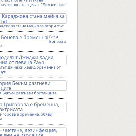
Chaz'n'Byanka атакуват
музикалната сцена с "Лилави очи"
аджова стана майка за втори път
Веси
Бонева е
на
лът Джиджи Хадид бременна от
Zayn
я Бекъм разгневи британците
ригорова е бременна, обяви
та