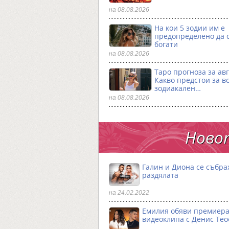
на 08.08.2026
На кои 5 зодии им е
предопределено да 
богати
на 08.08.2026
Таро прогноза за авг
Какво предстои за в
зодиакален…
на 08.08.2026
Новот
Галин и Диона се събра
раздялата
на 24.02.2022
Емилия обяви премиера
видеоклипа с Денис Те