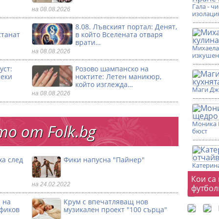
Гала - ч
на 08.08.2026
изолаци
8.08. Лъвският портал: Денят,
станат
в който Вселената отваря
врати…
Михаела 
на 08.08.2026
изкушен
уст:
Розово шампанско на
секи
ноктите: Летен маникюр,
който изглежда…
Маги Дж
на 08.08.2026
Моника 
о от Folk.bg
бюст
ха след
Фики напусна "Пайнер"
Катерина
Фот
Кои са
на 24.02.2022
футбол
 на
Крум с впечатляващ нов
офиков
музикален проект "100 сърца"