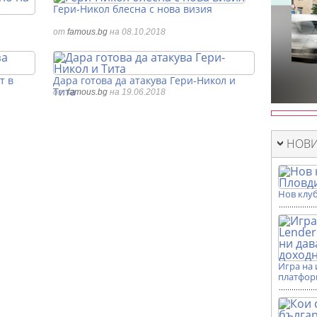
Гери-Никол блесна с нова визия
от
famous.bg
на 08.10.2018
т в
Дара готова да атакува Гери-Никол и
Тита
от
famous.bg
на 19.06.2018
НОВИ
Нов клуб
Игра на 
платформ