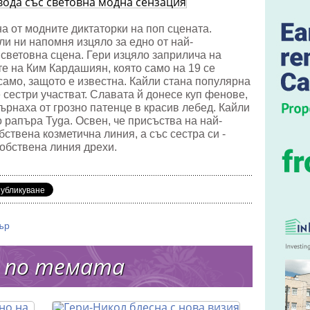
на от модните диктаторки на поп сцената.
на
ли ни напомня изцяло за едно от най-
ия
световна сцена. Гери изцяло заприлича на
те на Ким Кардашиян, която само на 19 се
амо, защото е известна. Кайли стана популярна
е сестри участват. Славата й донесе куп фенове,
ърнаха от грозно патенце в красив лебед. Кайли
 рапъра Tyga. Освен, че присъства на най-
бствена козметична линия, а със сестра си -
обствена линия дрехи.
ър
 по темата