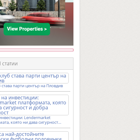
 статии
 става парти център на Пловдив
инвестиции: Lendermarket
ата, която ни дава сигурност…