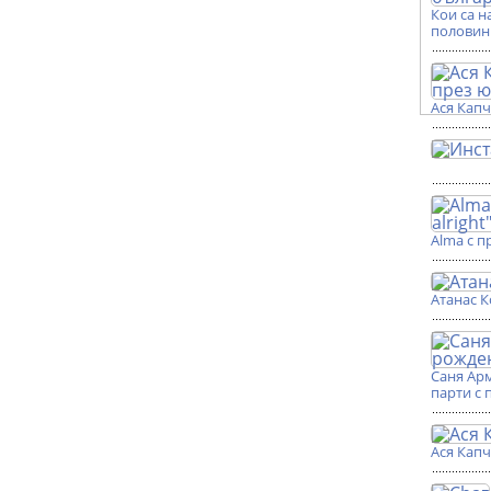
Кои са н
половин
Ася Кап
Alma с п
Атанас К
Саня Ар
парти с 
Ася Кап