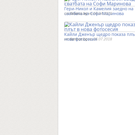
Гери-Никол и Камелия заедно на
сватбата на Софи Маринова
от
famous.bg
на 04.04.2019
Кайли Дженър щедро показа плъ
нова фотосесия
от
famous.bg
на 26.07.2018