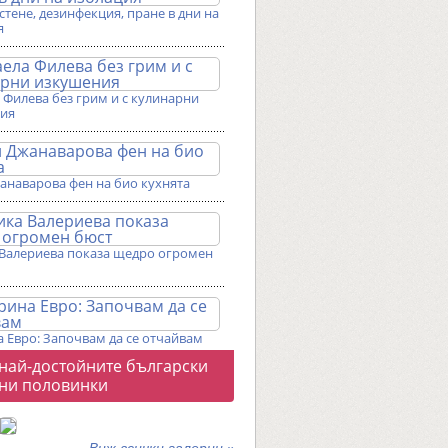
истене, дезинфекция, пране в дни на
я
Филева без грим и с кулинарни
ия
анаварова фен на био кухнята
Валериева показа щедро огромен
 Евро: Започвам да се отчайвам
о
 най-достойните български
галерии
ни половинки