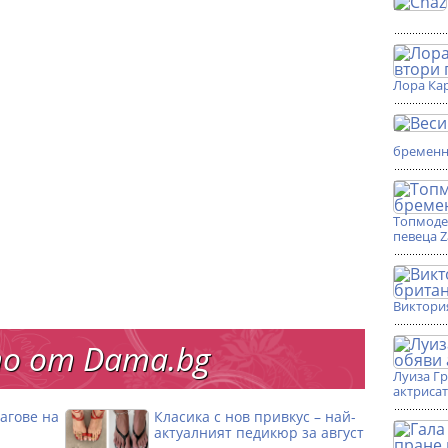
Лора Кар
бремен
Топмоде
певеца 
Виктори
о от Dama.bg
Луиза Г
актриса
агове на
Класика с нов привкус – най-
актуалният педикюр за август