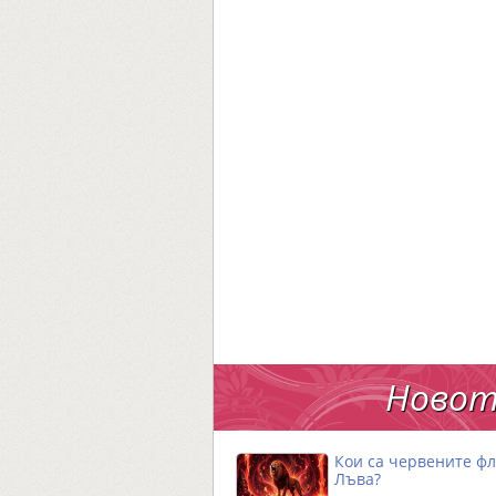
Новот
Кои са червените фл
Лъва?