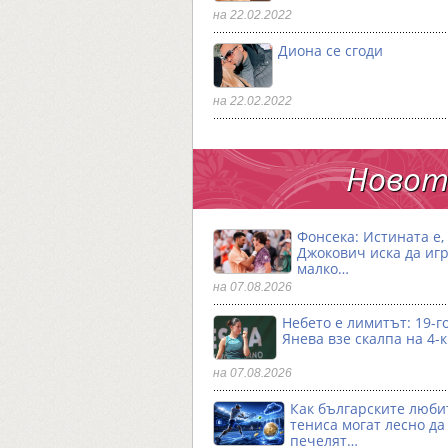
на 22.02.2022
Диона се сгоди
на 22.02.2022
Новото
Фонсека: Истината е,
Джокович иска да игр
малко…
на 07.08.2026
Небето е лимитът: 19-
Янева взe скалпа на 4-
на 07.08.2026
Как българските люби
тениса могат лесно да
печелят…