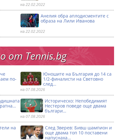
на 22.02.2022
Анелия обра аплодисментите с
образа на Лили Иванова
на 22.02.2022
 от Тennis.bg
 че
Юношите на България до 14 са
аем по-
1/2-финалисти на Световно
след…
на 07.08.2026
годишната
Историческо: Непобедимият
кратна…
Нестеров поведе още двама
българи…
на 07.08.2026
тели на
След Зверев: Бивш шампион и
още двама топ 10 поставени
напуснаха…