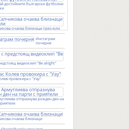
ай-достойните български футболни
ки
чикова очаква близнаци през юли
Инстаграм
почерня
редстоящ видеоклип "Be alright"
олев провокира с "Уау"
мутлиева отпразнува рожден ден на
приятели
чикова очаква близнаци