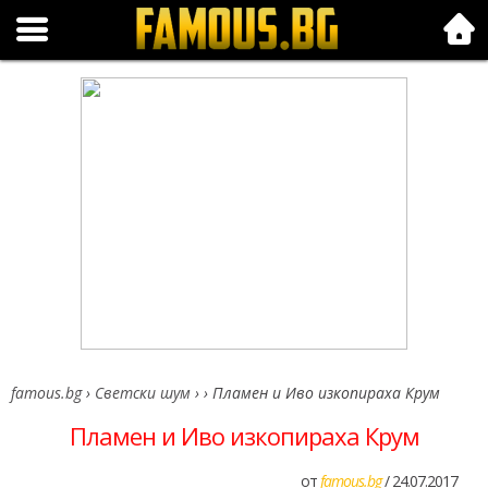
Folk.bg
famous.bg
›
Светски шум
›
›
Пламен и Иво изкопираха Крум
Пламен и Иво изкопираха Крум
от
famous.bg
/ 24.07.2017