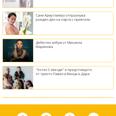
Саня Армутлиева отпразнува
рожден ден на парти с приятели
Дебютен албум от Михаела
Маринова
"Хотел 5 звезди" е предстоящото
от триото Павел и Венци и Дара