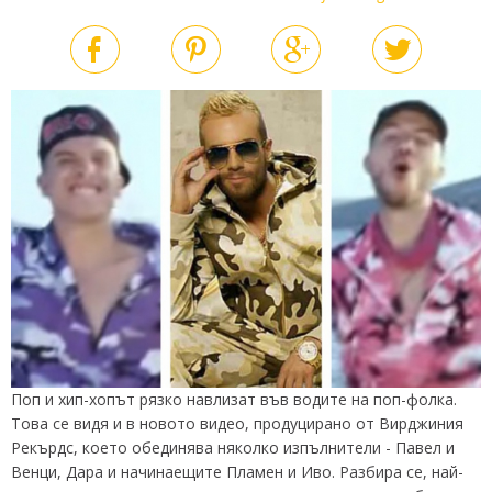
Поп и хип-хопът рязко навлизат във водите на поп-фолка.
Това се видя и в новото видео, продуцирано от Вирджиния
Рекърдс, което обединява няколко изпълнители - Павел и
Венци, Дара и начинаещите Пламен и Иво. Разбира се, най-