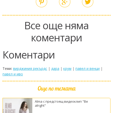
Все още няма
коментари
Коментари
Теми:
вирджиния рекърдс
|
дара
|
крум
|
павел и венци
|
павел и иво
Още по темата
Alma с предстоящ видеоклип "Be
alright"