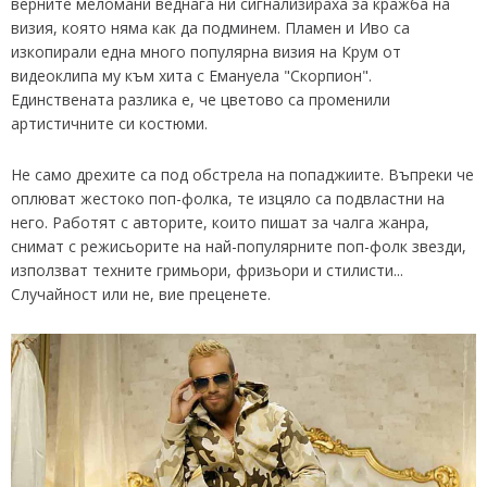
верните меломани веднага ни сигнализираха за кражба на
визия, която няма как да подминем. Пламен и Иво са
изкопирали една много популярна визия на Крум от
видеоклипа му към хита с Емануела "Скорпион".
Единствената разлика е, че цветово са променили
артистичните си костюми.
Не само дрехите са под обстрела на попаджиите. Въпреки че
оплюват жестоко поп-фолка, те изцяло са подвластни на
него. Работят с авторите, които пишат за чалга жанра,
снимат с режисьорите на най-популярните поп-фолк звезди,
използват техните гримьори, фризьори и стилисти...
Случайност или не, вие преценете.