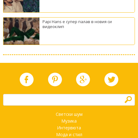
Papi Hans е супер палав в новия си
видеоклип
h
Светски шум
Музика
Интервюта
Мода и стил