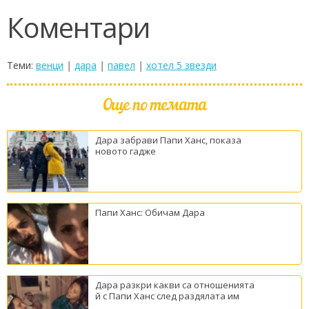
Коментари
Теми:
венци
|
дара
|
павел
|
хотел 5 звезди
Още по темата
Дара забрави Папи Ханс, показа
новото гадже
Папи Ханс: Обичам Дара
Дара разкри какви са отношенията
й с Папи Ханс след раздялата им