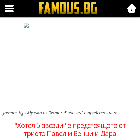
Folk.bg
famous.bg
›
Музика
›
›
"Хотел 5 звезди" е предстоящот...
"Хотел 5 звезди" е предстоящото от
триото Павел и Венци и Дара