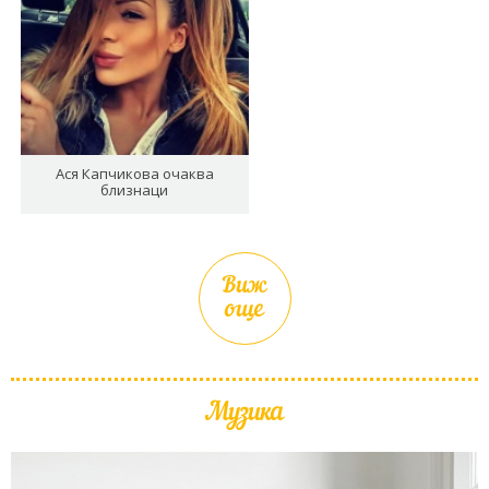
Ася Капчикова очаква
близнаци
Виж
още
Музика