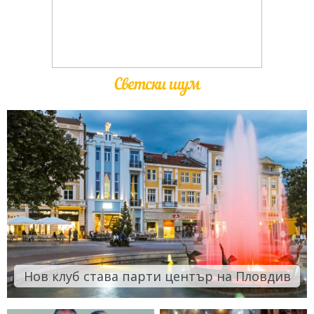
Светски шум
Нов клуб става парти център на Пловдив