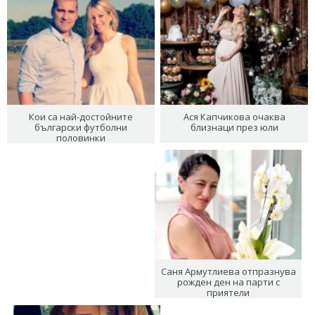
Кои са най-достойните
Ася Капчикова очаква
български футболни
близнаци през юли
половинки
Саня Армутлиева отпразнува
рожден ден на парти с
приятели