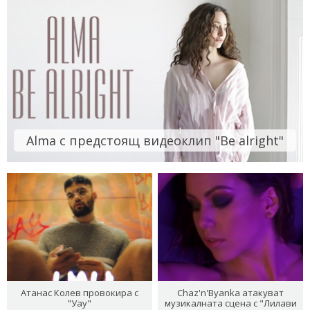
Alma с предстоящ видеоклип "Be alright"
Атанас Колев провокира с
Chaz'n'Byanka атакуват
"Уау"
музикалната сцена с "Лилави