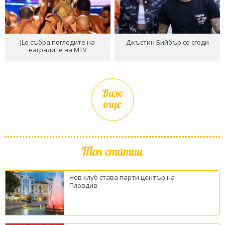
JLo събра погледите на
Джъстин Бийбър се сгоди
наградите на MTV
Виж
още
Топ статии
Нов клуб става парти център на
Пловдив