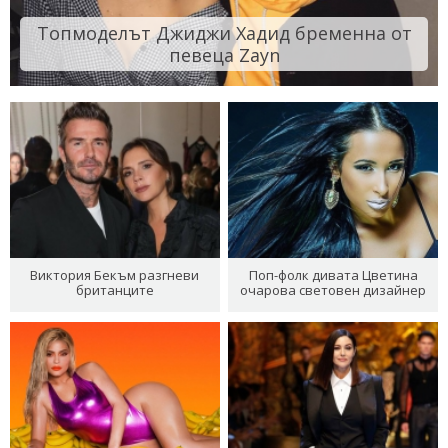
Топмоделът Джиджи Хадид бременна от
певеца Zayn
Виктория Бекъм разгневи
Поп-фолк дивата Цветина
британците
очарова световен дизайнер