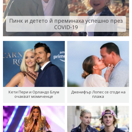
Пинк и детето й преминаха успешно през
COVID-19
Кети Пери и Орландо Блум
Дженифър Лопес се сгоди на
очакват момиченце
плажа