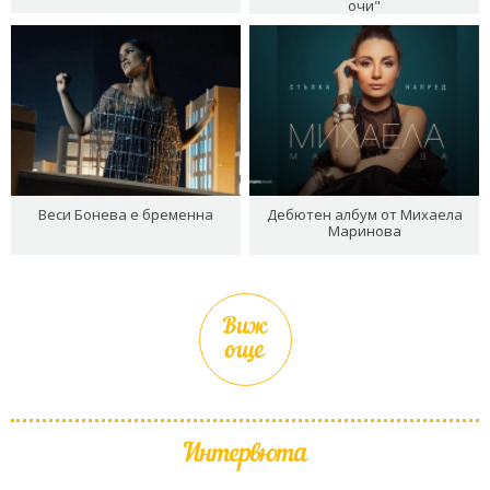
очи"
Веси Бонева е бременна
Дебютен албум от Михаела
Маринова
Виж
още
Интервюта