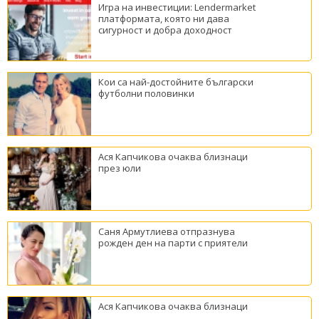
Игра на инвестиции: Lendermarket
платформата, която ни дава
сигурност и добра доходност
Кои са най-достойните български
футболни половинки
Ася Капчикова очаква близнаци
през юли
Саня Армутлиева отпразнува
рожден ден на парти с приятели
Ася Капчикова очаква близнаци