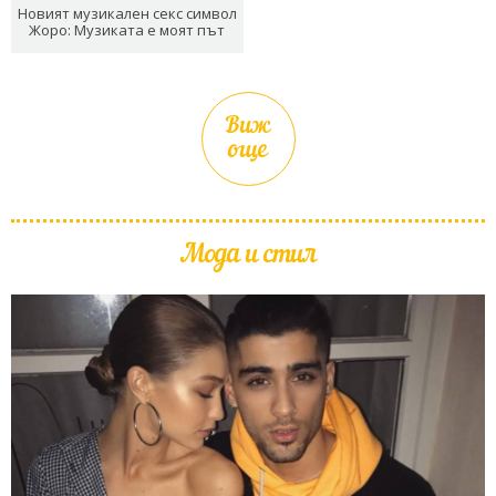
Новият музикален секс символ
Жоро: Музиката е моят път
Виж
още
Мода и стил