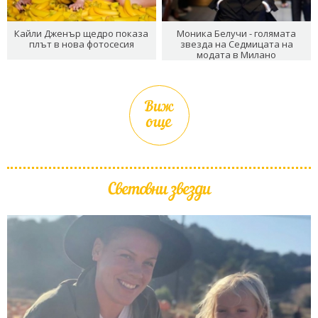
Кайли Дженър щедро показа
Моника Белучи - голямата
плът в нова фотосесия
звезда на Седмицата на
модата в Милано
Виж
още
Световни звезди