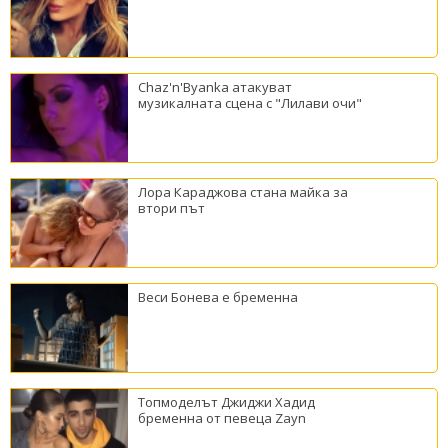
Chaz'n'Byanka атакуват
музикалната сцена с "Лилави очи"
Лора Караджова стана майка за
втори път
Веси Бонева е бременна
Топмоделът Джиджи Хадид
бременна от певеца Zayn