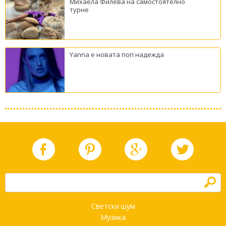
Михаела Филева на самостоятелно
турне
Yanna е новата поп надежда
h
Светски шум
Музика