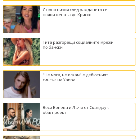
С нова визия след раждането се
появи жената до Криско
Тита разгорещи социалните мрежи
по бански
"Не мога, не искам" е дебютният
сингъл на Yanna
Веси Бонева и Лъчо от Скандау с
общ проект