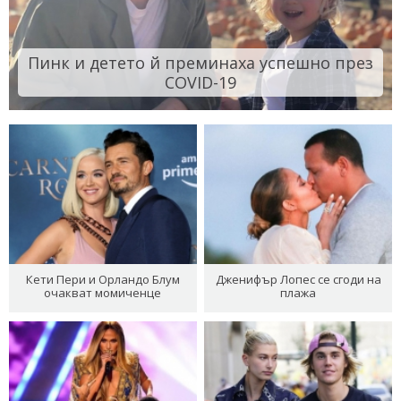
Пинк и детето й преминаха успешно през
COVID-19
Кети Пери и Орландо Блум
Дженифър Лопес се сгоди на
очакват момиченце
плажа