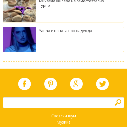
Михаела Филева на самостоятелно
турне
Yanna е новата поп надежда
h
Светски шум
Музика