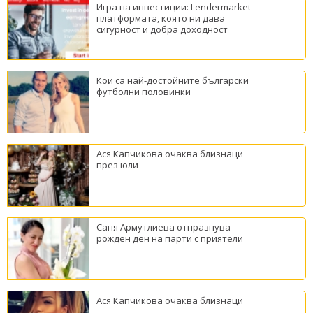
Игра на инвестиции: Lendermarket
платформата, която ни дава
сигурност и добра доходност
Кои са най-достойните български
футболни половинки
Ася Капчикова очаква близнаци
през юли
Саня Армутлиева отпразнува
рожден ден на парти с приятели
Ася Капчикова очаква близнаци