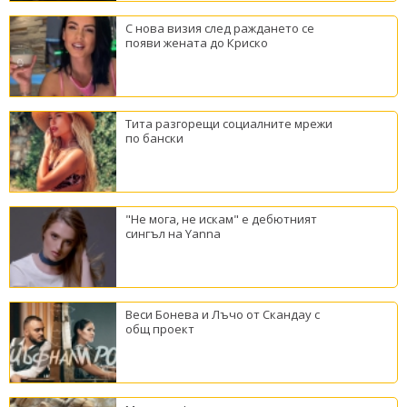
С нова визия след раждането се
появи жената до Криско
Тита разгорещи социалните мрежи
по бански
"Не мога, не искам" е дебютният
сингъл на Yanna
Веси Бонева и Лъчо от Скандау с
общ проект