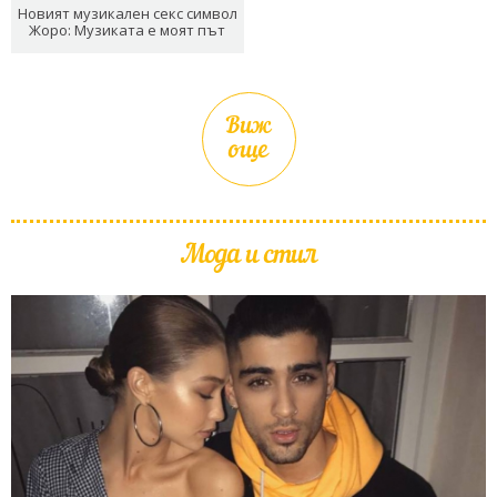
Новият музикален секс символ
Жоро: Музиката е моят път
Виж
още
Мода и стил