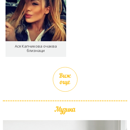
Ася Капчикова очаква
близнаци
Виж
още
Музика