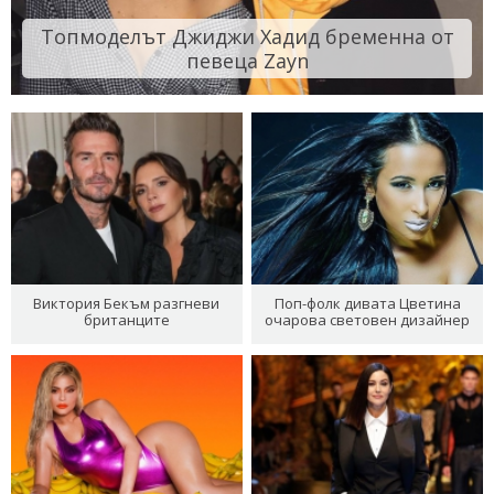
Топмоделът Джиджи Хадид бременна от
певеца Zayn
Виктория Бекъм разгневи
Поп-фолк дивата Цветина
британците
очарова световен дизайнер