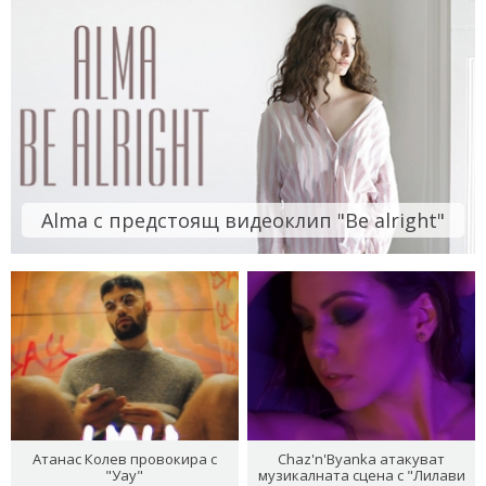
Alma с предстоящ видеоклип "Be alright"
Атанас Колев провокира с
Chaz'n'Byanka атакуват
"Уау"
музикалната сцена с "Лилави