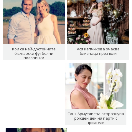
Кои са най-достойните
Ася Капчикова очаква
български футболни
близнаци през юли
половинки
Саня Армутлиева отпразнува
рожден ден на парти с
приятели