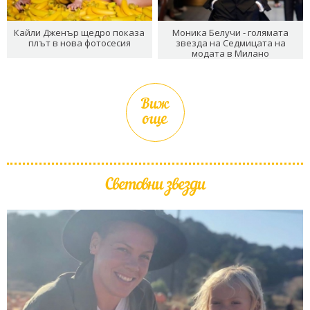
Кайли Дженър щедро показа
Моника Белучи - голямата
плът в нова фотосесия
звезда на Седмицата на
модата в Милано
Виж
още
Световни звезди