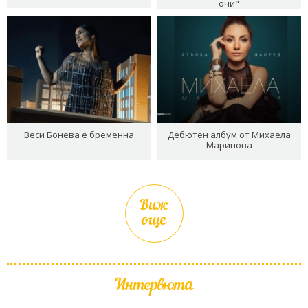
очи"
Веси Бонева е бременна
Дебютен албум от Михаела
Маринова
Виж
още
Интервюта