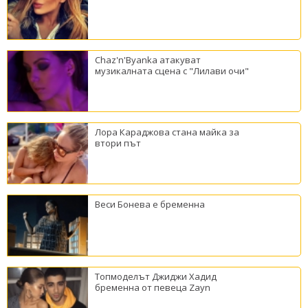
Chaz'n'Byanka атакуват
музикалната сцена с "Лилави очи"
Лора Караджова стана майка за
втори път
Веси Бонева е бременна
Топмоделът Джиджи Хадид
бременна от певеца Zayn