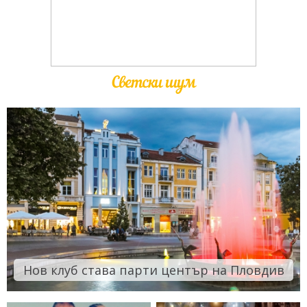
Светски шум
Нов клуб става парти център на Пловдив