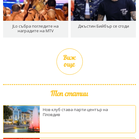
JLo събра погледите на
Джъстин Бийбър се сгоди
наградите на MTV
Виж
още
Топ статии
Нов клуб става парти център на
Пловдив