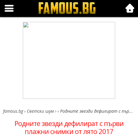
Folk.bg
famous.bg
›
Светски шум
›
›
Родните звезди дефилират с пър...
Родните звезди дефилират с първи
плажни снимки от лято 2017