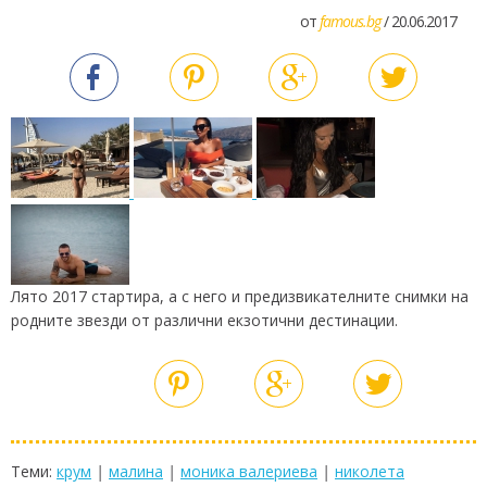
от
famous.bg
/ 20.06.2017
Лято 2017 стартира, а с него и предизвикателните снимки на
родните звезди от различни екзотични дестинации.
Теми:
крум
|
малина
|
моника валериева
|
николета