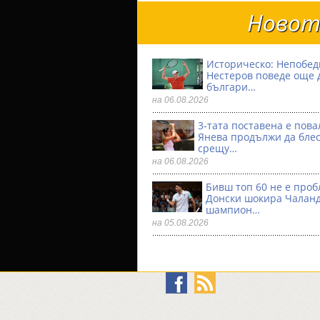
Новото
Историческо: Непобе
Нестеров поведе още 
българи…
на 06.08.2026
3-тата поставена е пова
Янева продължи да бле
срещу…
на 06.08.2026
Бивш топ 60 не е проб
Донски шокира Чалан
шампион…
на 05.08.2026