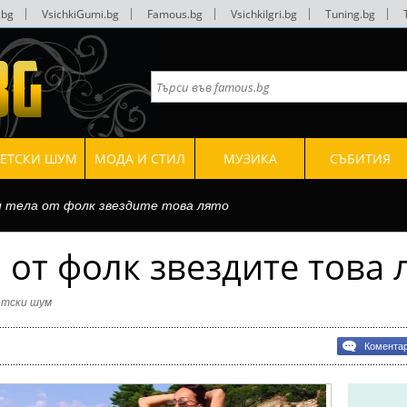
.bg
|
VsichkiGumi.bg
|
Famous.bg
|
VsichkiIgri.bg
|
Tuning.bg
|
ВЕТСКИ ШУМ
МОДА И СТИЛ
МУЗИКА
СЪБИТИЯ
 тела от фолк звездите това лято
 от фолк звездите това 
етски шум
bg
Комента
те