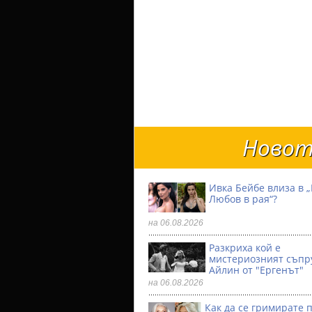
Новот
Ивка Бейбе влиза в „
Любов в рая“?
на 06.08.2026
Разкриха кой е
мистериозният съпр
Айлин от "Ергенът"
на 06.08.2026
Как да се гримирате 