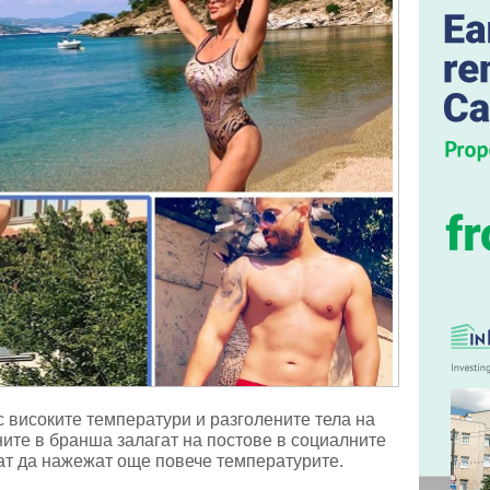
 високите температури и разголените тела на
ните в бранша залагат на постове в социалните
кат да нажежат още повече температурите.