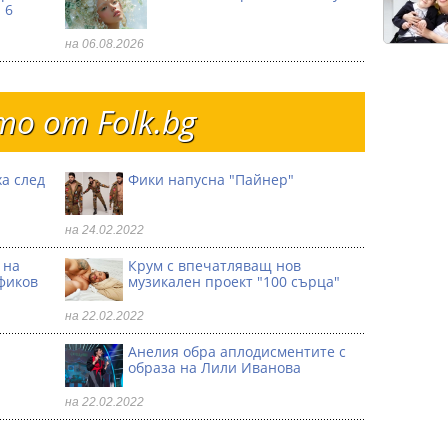
 6
на 06.08.2026
о от Folk.bg
а след
Фики напусна "Пайнер"
на 24.02.2022
 на
Крум с впечатляващ нов
фиков
музикален проект "100 сърца"
на 22.02.2022
Анелия обра аплодисментите с
образа на Лили Иванова
на 22.02.2022