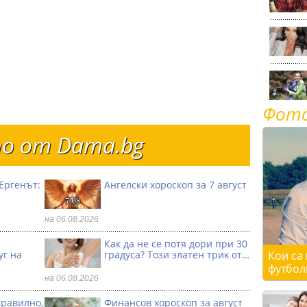
Фот
о от Dama.bg
Ергенът:
Ангелски хороскоп за 7 август
на 06.08.2026
Как да не се потя дори при 30
уг на
градуса? Този златен трик от…
Кои са
футбол
на 06.08.2026
правилно,
Финансов хороскоп за август