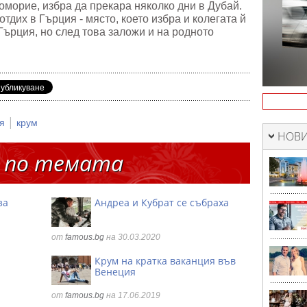
морие, избра да прекара няколко дни в Дубай.
тдих в Гърция - място, което избра и колегата й
Гърция, но след това заложи и на родното
|
ия
крум
НОВИ
 по темата
за
Андреа и Кубрат се събраха
от
famous.bg
на 30.03.2020
Крум на кратка ваканция във
Венеция
от
famous.bg
на 17.06.2019