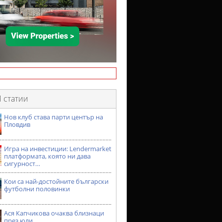
 статии
Нов клуб става парти център на
Пловдив
Игра на инвестиции: Lendermarket
платформата, която ни дава
сигурност…
Кои са най-достойните български
футболни половинки
Ася Капчикова очаква близнаци
през юли