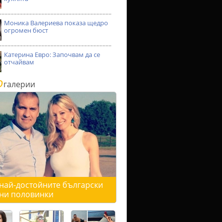
Моника Валериева показа щедро
огромен бюст
Катерина Евро: Започвам да се
отчайвам
о
галерии
 най-достойните български
ни половинки