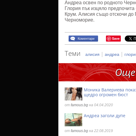
Андреа освен по родното Черно
Глория пък изцяло предпочита о
Крум. Алисия също отскочи до 
Черноморие.
Save
Коментари
Теми
|
|
алисия
андреа
глор
Още
Моника Валериева пока
щедро огромен бюст
от
famous.bg
на 04.04.2020
Андреа заголи дупе
от
famous.bg
на 22.08.2019