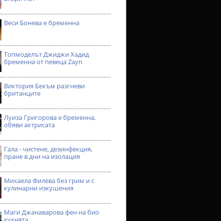
Веси Бонева е бременна
Топмоделът Джиджи Хадид
бременна от певеца Zayn
Виктория Бекъм разгневи
британците
Луиза Григорова е бременна,
обяви актрисата
Гала - чистене, дезинфекция,
пране в дни на изолация
Михаела Филева без грим и с
кулинарни изкушения
Маги Джанаварова фен на био
кухнята