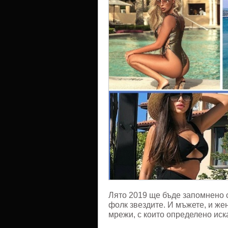
това
лято
Лято 2019 ще бъде запомнено с
фолк звездите. И мъжете, и же
мрежи, с които определено ис