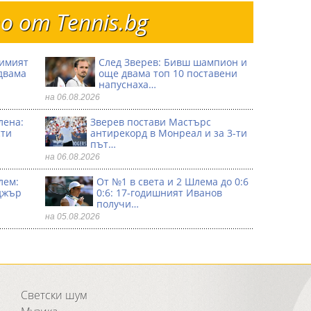
 от Тennis.bg
димият
След Зверев: Бивш шампион и
двама
още двама топ 10 поставени
напуснаха…
на 06.08.2026
лена:
Зверев постави Мастърс
сти
антирекорд в Монреал и за 3-ти
път…
на 06.08.2026
лем:
От №1 в света и 2 Шлема до 0:6
джър
0:6: 17-годишният Иванов
получи…
на 05.08.2026
Светски шум