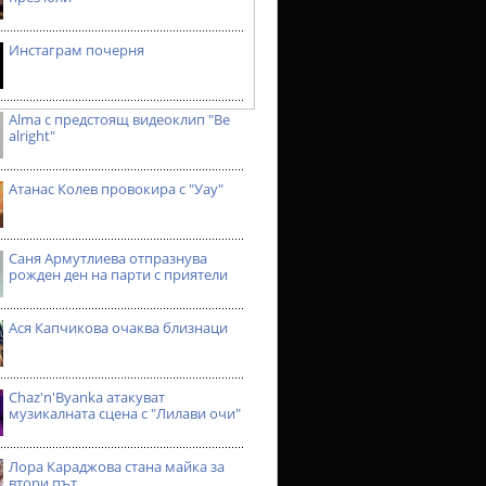
Инстаграм почерня
Alma с предстоящ видеоклип "Be
alright"
Атанас Колев провокира с "Уау"
Саня Армутлиева отпразнува
рожден ден на парти с приятели
Ася Капчикова очаква близнаци
Chaz'n'Byanka атакуват
музикалната сцена с "Лилави очи"
Лора Караджова стана майка за
втори път