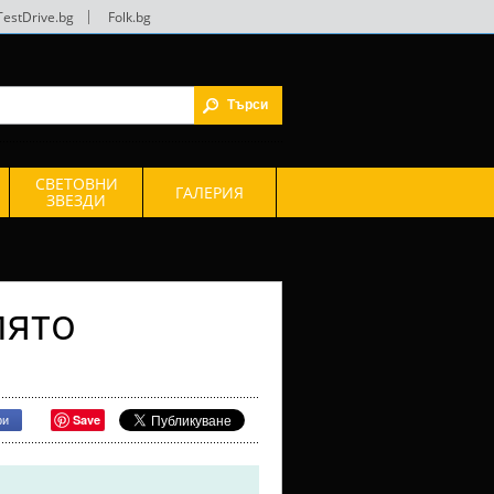
TestDrive.bg
|
Folk.bg
СВЕТОВНИ
ГАЛЕРИЯ
ЗВЕЗДИ
лято
Save
ри