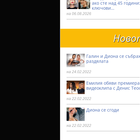
ако сте над 45 години:
ключови…
на 06.08.2026
Новот
Галин и Диона се събрах
раздялата
на 24.02.2022
Емилия обяви премиера
видеоклипа с Денис Тео
на 22.02.2022
Диона се сгоди
на 22.02.2022