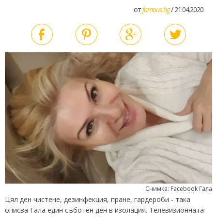
от
famous.bg
/ 21.04.2020
Снимка: Facebook Гала
Цял ден чистене, дезинфекция, пране, гардероби - така
описва Гала един съботен ден в изолация. Телевизионната