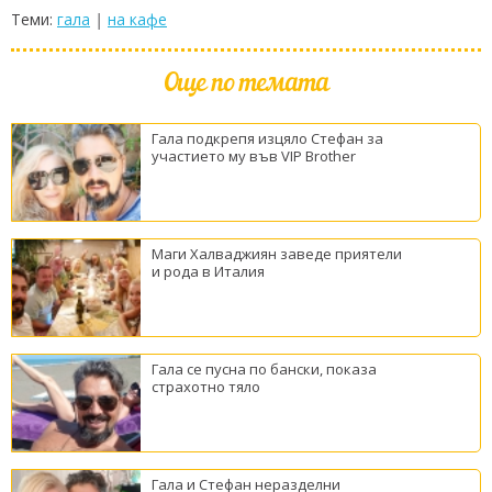
Теми:
гала
|
на кафе
Още по темата
Гала подкрепя изцяло Стефан за
участието му във VIP Brother
Маги Халваджиян заведе приятели
и рода в Италия
Гала се пусна по бански, показа
страхотно тяло
Гала и Стефан неразделни