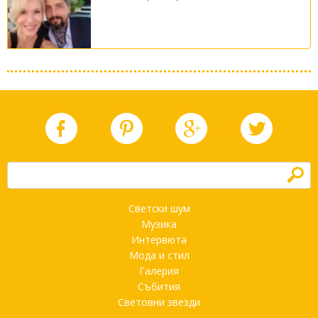
h
Светски шум
Музика
Интервюта
Мода и стил
Галерия
Събития
Световни звезди