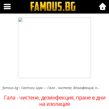
Folk.bg
famous.bg
›
Светски шум
›
›
Гала - чистене, дезинфекция, п...
Гала - чистене, дезинфекция, пране в дни
на изолация