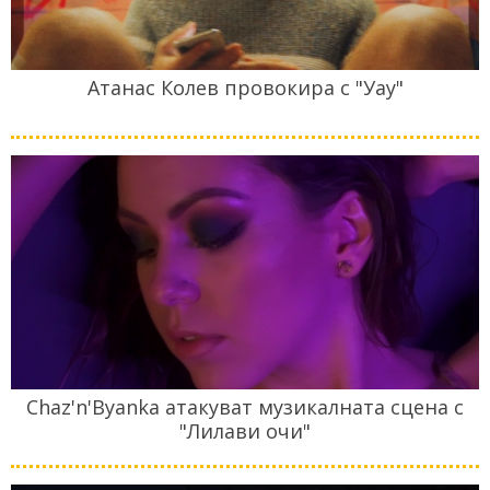
Атанас Колев провокира с "Уау"
Chaz'n'Byanka атакуват музикалната сцена с
"Лилави очи"