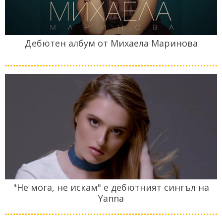
Дебютен албум от Михаела Маринова
"Не мога, не искам" е дебютният сингъл на
Yanna