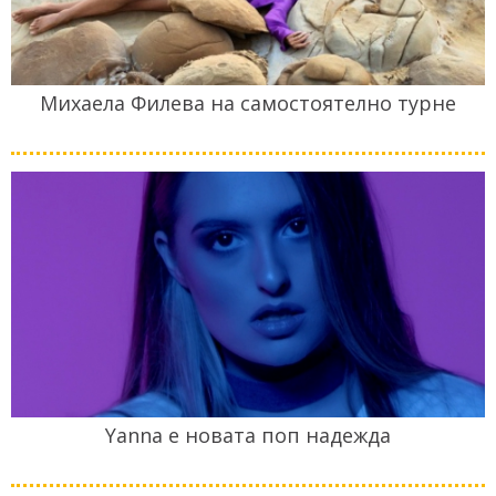
Михаела Филева на самостоятелно турне
Yanna е новата поп надежда