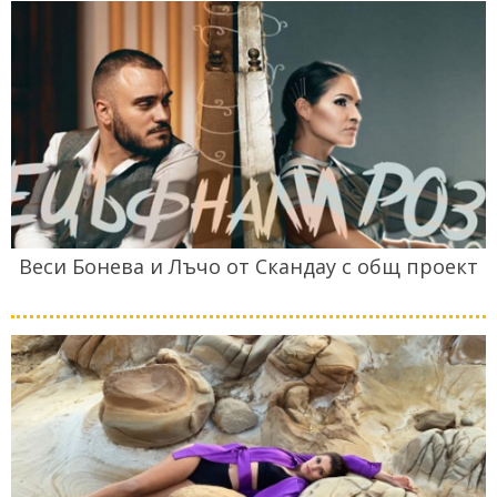
Веси Бонева и Лъчо от Скандау с общ проект