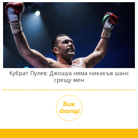
Кубрат Пулев: Джошуа няма никакъв шанс
срещу мен
Виж
dsaоще