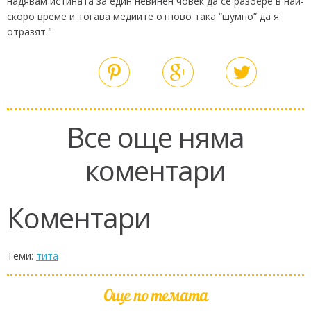
надявам истината за един невинен човек да се разбере в най-
скоро време и тогава медиите отново така “шумно” да я
отразят."
Все още няма
коментари
Коментари
Теми:
тита
Още по темата