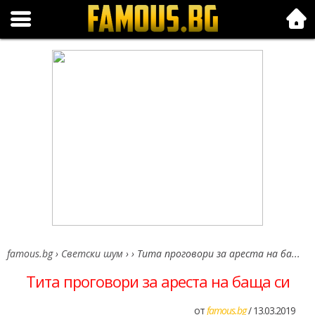
Folk.bg
famous.bg
›
Светски шум
›
›
Тита проговори за ареста на ба...
Тита проговори за ареста на баща си
от
famous.bg
/ 13.03.2019