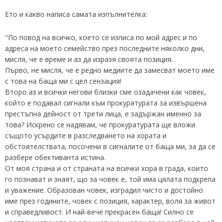
Ето и какво написа самата изпълнителка:
"По повод на всичко, което се изписа по мой адрес и по
адреса на моето семейство през последните няколко дни,
мисля, че е време и аз да изразя своята позиция.
Първо, не мисля, че е редно медиите да замесват моето име
с това на баща ми с цел сензация!
Второ аз и всички негови близки сме озадачени как човек,
който е подавал сигнали към прокуратурата за извършена
престъпна дейност от трети лица, е задържан именно за
това? Искрено се надявам, че прокуратурата ще вложи
същото усърдите в разследването на хората и
обстоятелствата, посочени в сигналите от баща ми, за да се
разбере обективанта истина.
От моя страна и от страната на всички хора в града, които
го познават и знаят, що за човек е, той има цялата подкрепа
и уважение. Образован човек, изградил чисто и достойно
име през годините, човек с позиция, характер, воля за живот
и справедливост. И най-вече прекрасен баща! Силно се