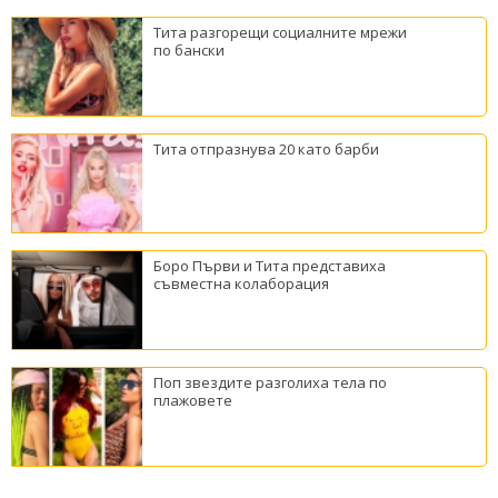
Тита разгорещи социалните мрежи
по бански
Тита отпразнува 20 като барби
Боро Първи и Тита представиха
съвместна колаборация
Поп звездите разголиха тела по
плажовете