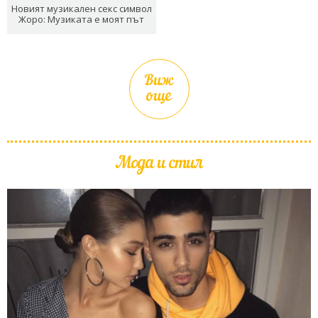
Новият музикален секс символ
Жоро: Музиката е моят път
Виж
още
Мода и стил