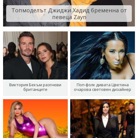
Топмоделът Джиджи Хадид бременна от
певеца Zayn
Виктория Бекъм разгневи
Поп-фолк дивата Цветина
британците
очарова световен дизайнер