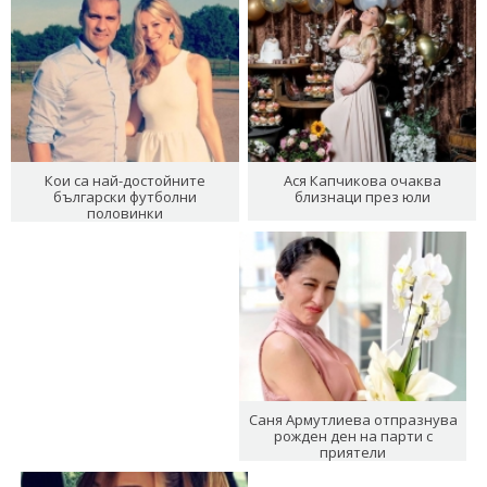
Кои са най-достойните
Ася Капчикова очаква
български футболни
близнаци през юли
половинки
Саня Армутлиева отпразнува
рожден ден на парти с
приятели