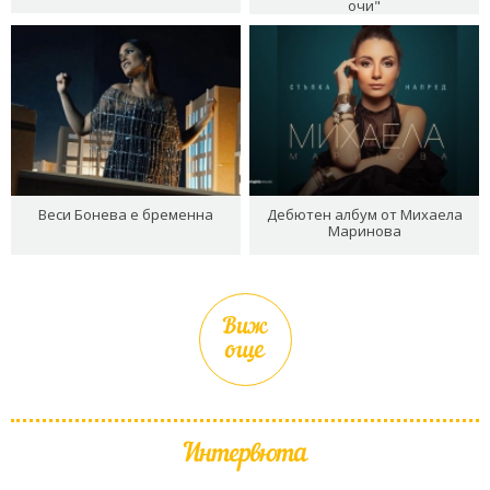
очи"
Веси Бонева е бременна
Дебютен албум от Михаела
Маринова
Виж
още
Интервюта