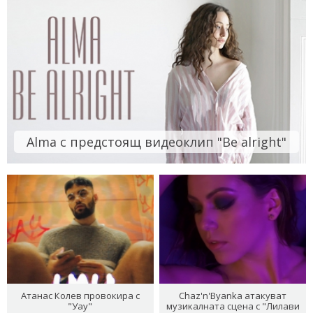
Alma с предстоящ видеоклип "Be alright"
Атанас Колев провокира с
Chaz'n'Byanka атакуват
"Уау"
музикалната сцена с "Лилави