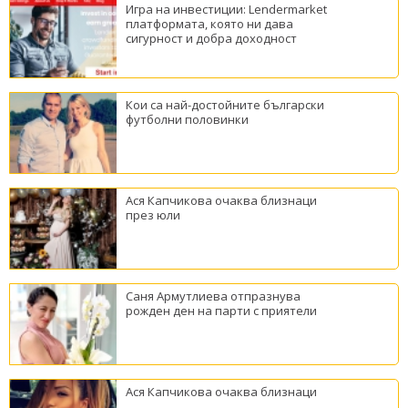
Игра на инвестиции: Lendermarket
платформата, която ни дава
сигурност и добра доходност
Кои са най-достойните български
футболни половинки
Ася Капчикова очаква близнаци
през юли
Саня Армутлиева отпразнува
рожден ден на парти с приятели
Ася Капчикова очаква близнаци