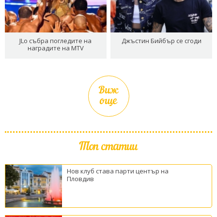
JLo събра погледите на
Джъстин Бийбър се сгоди
наградите на MTV
Виж
още
Топ статии
Нов клуб става парти център на
Пловдив