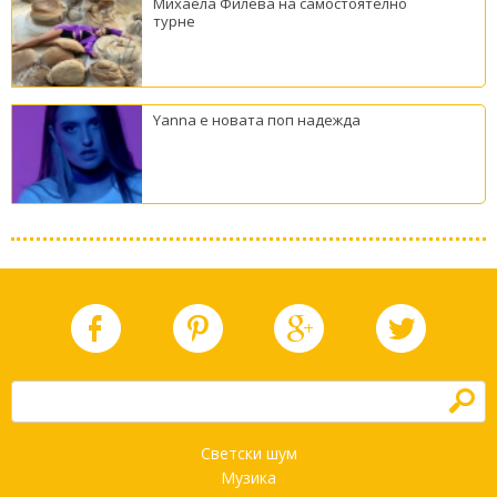
Михаела Филева на самостоятелно
турне
Yanna е новата поп надежда
h
Светски шум
Музика