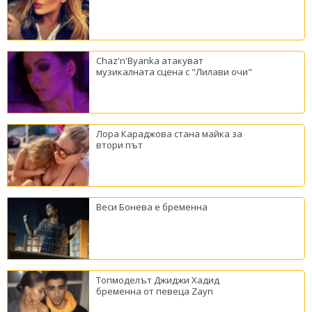
Chaz'n'Byanka атакуват
музикалната сцена с "Лилави очи"
Лора Караджова стана майка за
втори път
Веси Бонева е бременна
Топмоделът Джиджи Хадид
бременна от певеца Zayn