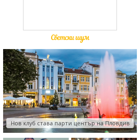
Светски шум
Нов клуб става парти център на Пловдив