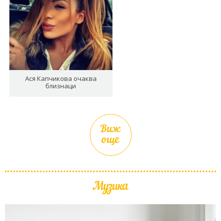
Ася Капчикова очаква
близнаци
Виж
още
Музика