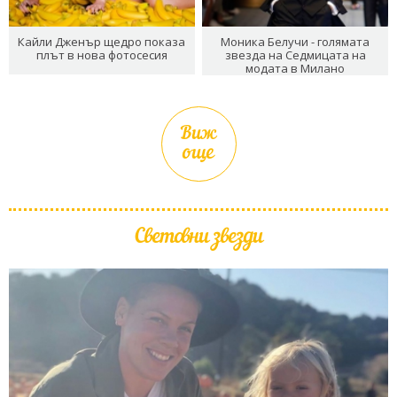
Кайли Дженър щедро показа
Моника Белучи - голямата
плът в нова фотосесия
звезда на Седмицата на
модата в Милано
Виж
още
Световни звезди