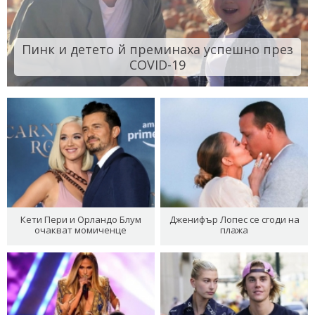
Пинк и детето й преминаха успешно през
COVID-19
Кети Пери и Орландо Блум
Дженифър Лопес се сгоди на
очакват момиченце
плажа