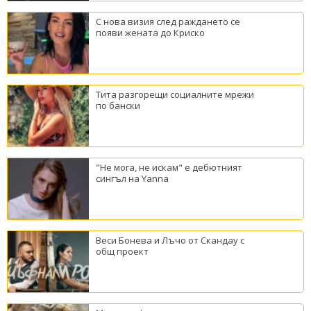
С нова визия след раждането се
появи жената до Криско
Тита разгорещи социалните мрежи
по бански
"Не мога, не искам" е дебютният
сингъл на Yanna
Веси Бонева и Лъчо от Скандау с
общ проект