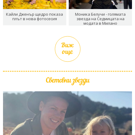
Кайли Дженър щедро показа
Моника Белучи - голямата
плът в нова фотосесия
звезда на Седмицата на
модата в Милано
Виж
още
Световни звезди