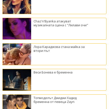
Chaz'n'Byanka атакуват
музикалната сцена с "Лилави очи"
Лора Караджова стана майка за
втори път
Веси Бонева е бременна
Топмоделът Джиджи Хадид
бременна от певеца Zayn