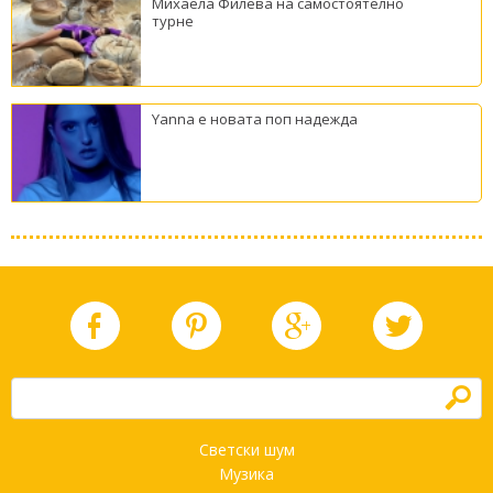
Михаела Филева на самостоятелно
турне
Yanna е новата поп надежда
h
Светски шум
Музика