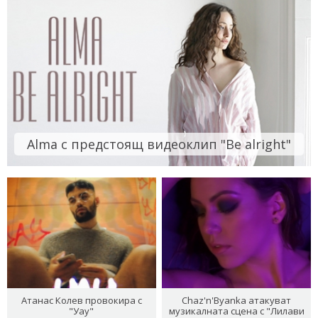
Alma с предстоящ видеоклип "Be alright"
Атанас Колев провокира с
Chaz'n'Byanka атакуват
"Уау"
музикалната сцена с "Лилави