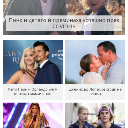
Пинк и детето й преминаха успешно през
COVID-19
Кети Пери и Орландо Блум
Дженифър Лопес се сгоди на
очакват момиченце
плажа