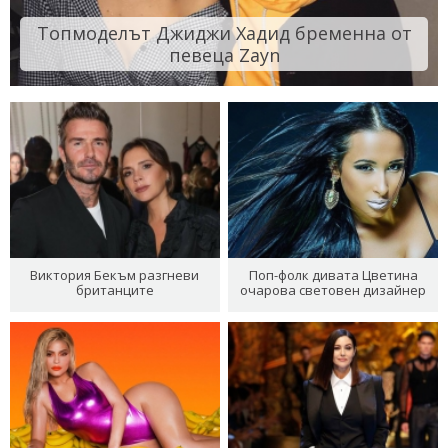
Топмоделът Джиджи Хадид бременна от
певеца Zayn
Виктория Бекъм разгневи
Поп-фолк дивата Цветина
британците
очарова световен дизайнер