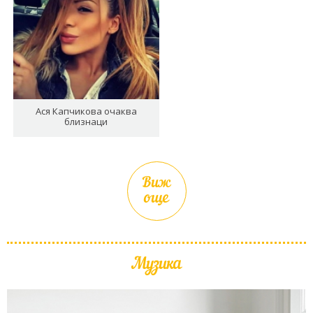
Ася Капчикова очаква
близнаци
Виж
още
Музика