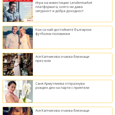
Игра на инвестиции: Lendermarket
платформата, която ни дава
сигурност и добра доходност
Кои са най-достойните български
футболни половинки
Ася Капчикова очаква близнаци
през юли
Саня Армутлиева отпразнува
рожден ден на парти с приятели
Ася Капчикова очаква близнаци