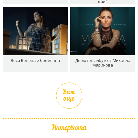
очи"
Веси Бонева е бременна
Дебютен албум от Михаела
Маринова
Виж
още
Интервюта