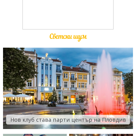
Светски шум
Нов клуб става парти център на Пловдив