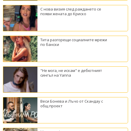
С нова визия след раждането се
появи жената до Криско
Тита разгорещи социалните мрежи
по бански
"Не мога, не искам" е дебютният
сингъл на Yanna
Веси Бонева и Лъчо от Скандау с
общ проект