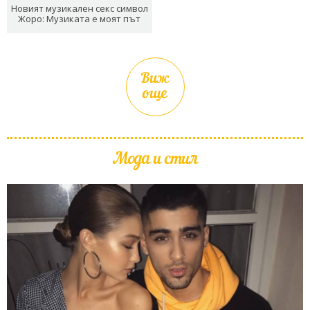
Новият музикален секс символ
Жоро: Музиката е моят път
Виж
още
Мода и стил