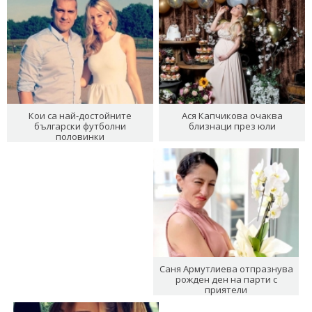
Кои са най-достойните
Ася Капчикова очаква
български футболни
близнаци през юли
половинки
Саня Армутлиева отпразнува
рожден ден на парти с
приятели