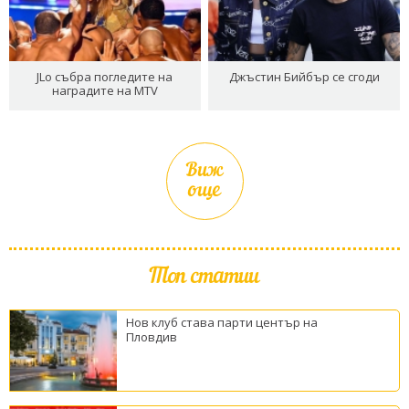
JLo събра погледите на
Джъстин Бийбър се сгоди
наградите на MTV
Виж
още
Топ статии
Нов клуб става парти център на
Пловдив