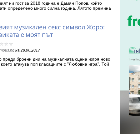
ият ни гост за 2018 година е Дамян Попов, който
ати определено много силна година. Лятото премина
звуците…
вият музикален секс символ Жоро:
зиката е моят път
amous.bg
на
28.06.2017
 преди броени дни на музикалната сцена изгря ново
 което атакува поп класациите с "Любовна игра". Той
еделено…