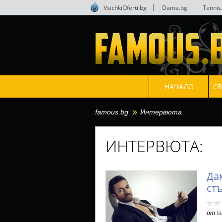
VsichkiOferti.bg
|
Dama.bg
|
Tennis
НАЧАЛО
С
famous.bg
Интервюта
ИНТЕРВЮТА:
Да
ст
от
f