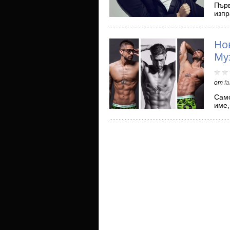
Първ
изпр
под 
Но
Му
от
f
Само
име,
опр