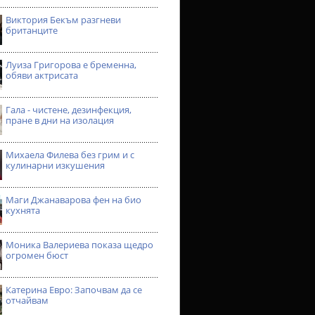
Виктория Бекъм разгневи
британците
Луиза Григорова е бременна,
обяви актрисата
Гала - чистене, дезинфекция,
пране в дни на изолация
Михаела Филева без грим и с
кулинарни изкушения
Маги Джанаварова фен на био
кухнята
Моника Валериева показа щедро
огромен бюст
Катерина Евро: Започвам да се
отчайвам