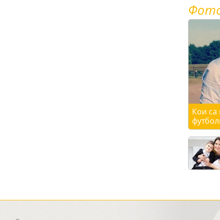
Фот
Кои са
футбол