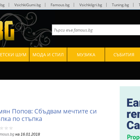
.bg
|
VsichkiGumi.bg
|
Famous.bg
|
VsichkiIgri.bg
|
Tuning.bg
|
ВЕТСКИ ШУМ
МОДА И СТИЛ
МУЗИКА
СЪБИТИЯ
мян Попов: Сбъдвам мечтите си
ъпка по стъпка
amous.bg
на
16.01.2018