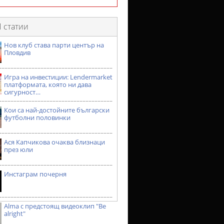
 статии
Нов клуб става парти център на
Пловдив
Игра на инвестиции: Lendermarket
платформата, която ни дава
сигурност…
Кои са най-достойните български
футболни половинки
Ася Капчикова очаква близнаци
през юли
Инстаграм почерня
Alma с предстоящ видеоклип "Be
alright"