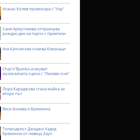
Атанас Колев провокира с "Уау"
Саня Армутлиева отпразнува
рожден ден на парти с приятели
Ася Капчикова очаква близнаци
Chaz'n'Byanka атакуват
музикалната сцена с "Лилави очи"
Лора Караджова стана майка за
втори път
Веси Бонева е бременна
Топмоделът Джиджи Хадид
бременна от певеца Zayn