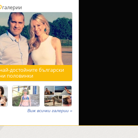
о
галерии
 най-достойните български
ни половинки
Виж всички галерии »