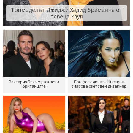
Топмоделът Джиджи Хадид бременна от
певеца Zayn
Виктория Бекъм разгневи
Поп-фолк дивата Цветина
британците
очарова световен дизайнер