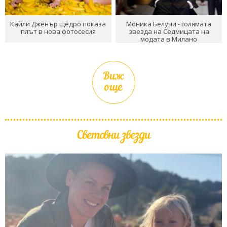
Кайли Дженър щедро показа
Моника Белучи - голямата
плът в нова фотосесия
звезда на Седмицата на
модата в Милано
Виж
още
Световни звезди