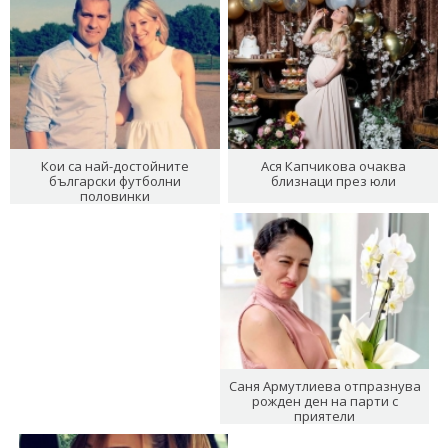
Кои са най-достойните
Ася Капчикова очаква
български футболни
близнаци през юли
половинки
Саня Армутлиева отпразнува
рожден ден на парти с
приятели