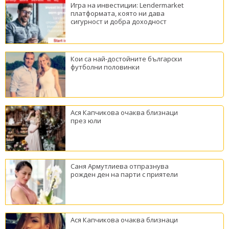
Игра на инвестиции: Lendermarket
платформата, която ни дава
сигурност и добра доходност
Кои са най-достойните български
футболни половинки
Ася Капчикова очаква близнаци
през юли
Саня Армутлиева отпразнува
рожден ден на парти с приятели
Ася Капчикова очаква близнаци