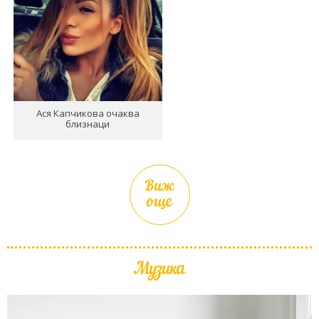
Ася Капчикова очаква
близнаци
Виж
още
Музика