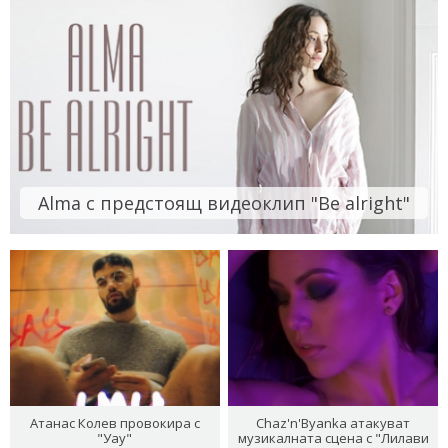
Alma с предстоящ видеоклип "Be alright"
Атанас Колев провокира с
Chaz'n'Byanka атакуват
"Уау"
музикалната сцена с "Лилави