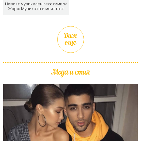
Новият музикален секс символ
Жоро: Музиката е моят път
Виж
още
Мода и стил