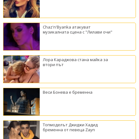
Chaz'n'Byanka атакуват
музикалната сцена с "Лилави очи"
Лора Караджова стана майка за
втори път
Веси Бонева е бременна
Топмоделът Джиджи Хадид
бременна от певеца Zayn