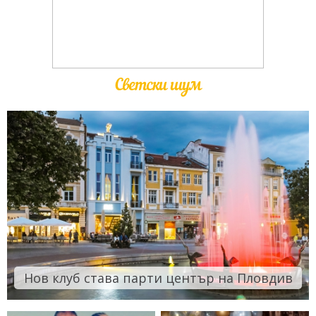
Светски шум
Нов клуб става парти център на Пловдив