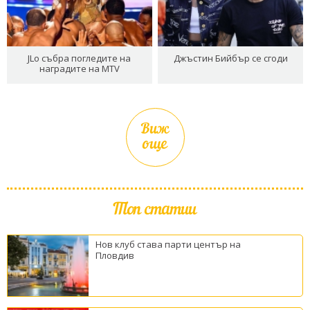
JLo събра погледите на
Джъстин Бийбър се сгоди
наградите на MTV
Виж
още
Топ статии
Нов клуб става парти център на
Пловдив