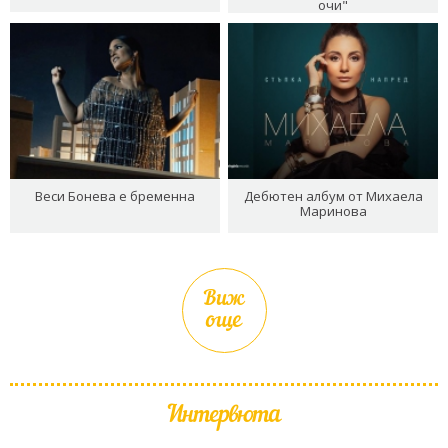
очи"
Веси Бонева е бременна
Дебютен албум от Михаела
Маринова
Виж
още
Интервюта