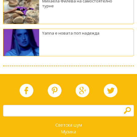
Михаела Филева на самостоятелно
турне
Yanna е новата поп надежда
h
Светски шум
Музика