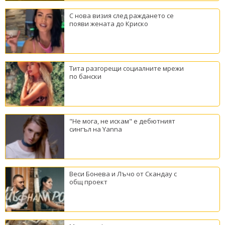
С нова визия след раждането се
появи жената до Криско
Тита разгорещи социалните мрежи
по бански
"Не мога, не искам" е дебютният
сингъл на Yanna
Веси Бонева и Лъчо от Скандау с
общ проект