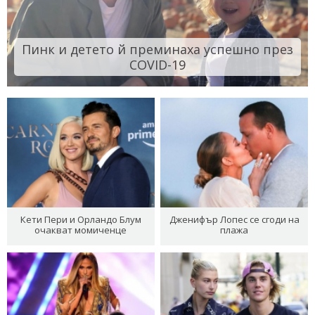
Пинк и детето й преминаха успешно през
COVID-19
Кети Пери и Орландо Блум
Дженифър Лопес се сгоди на
очакват момиченце
плажа