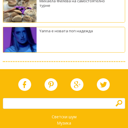
Михаела Филева на самостоятелно
турне
Yanna е новата поп надежда
h
Светски шум
Музика