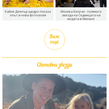
Кайли Дженър щедро показа
Моника Белучи - голямата
плът в нова фотосесия
звезда на Седмицата на
модата в Милано
Виж
още
Световни звезди