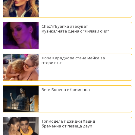
Chaz'n'Byanka атакуват
музикалната сцена с "Лилави очи"
Лора Караджова стана майка за
втори път
Веси Бонева е бременна
Топмоделът Джиджи Хадид
бременна от певеца Zayn