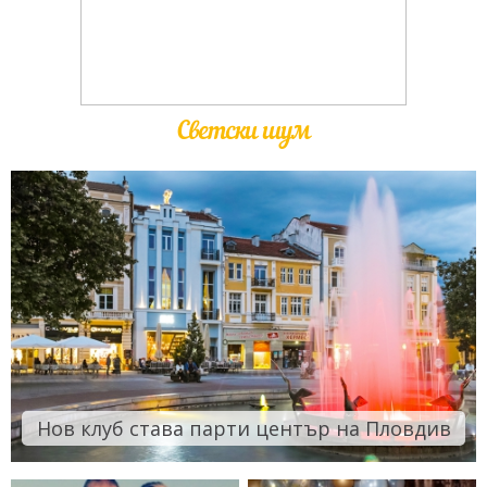
Светски шум
Нов клуб става парти център на Пловдив