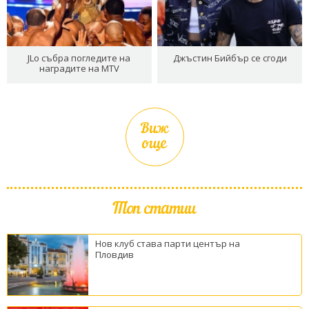
JLo събра погледите на
Джъстин Бийбър се сгоди
наградите на MTV
Виж
още
Топ статии
Нов клуб става парти център на
Пловдив