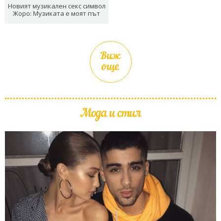
Новият музикален секс символ
Жоро: Музиката е моят път
Виж
още
Мода и стил