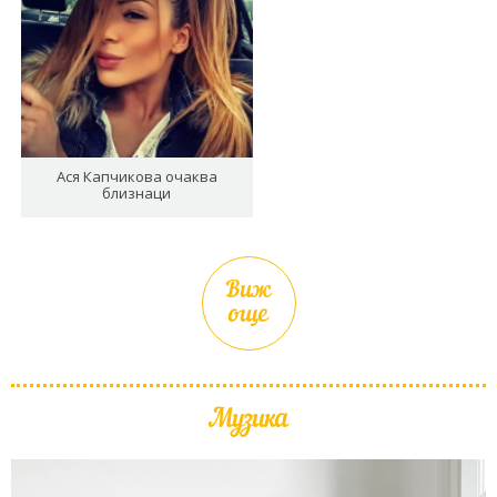
Ася Капчикова очаква
близнаци
Виж
още
Музика