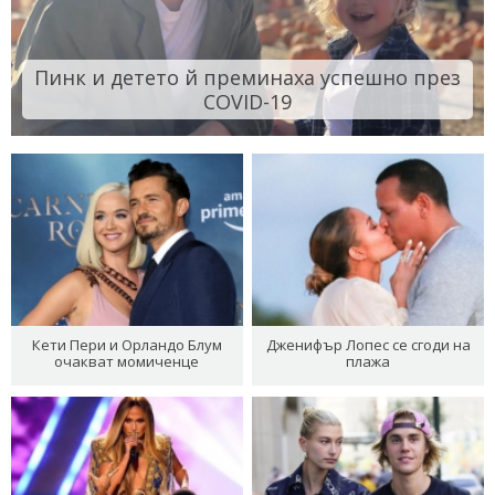
Пинк и детето й преминаха успешно през
COVID-19
Кети Пери и Орландо Блум
Дженифър Лопес се сгоди на
очакват момиченце
плажа