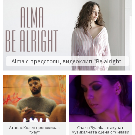
Alma с предстоящ видеоклип "Be alright"
Атанас Колев провокира с
Chaz'n'Byanka атакуват
"Уау"
музикалната сцена с "Лилави