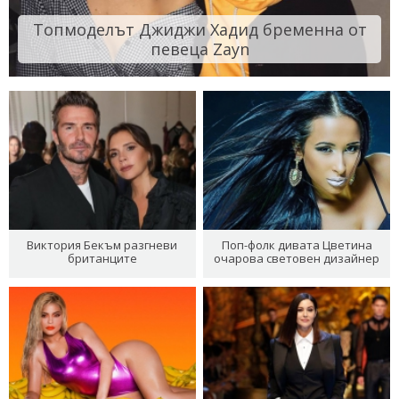
Топмоделът Джиджи Хадид бременна от
певеца Zayn
Виктория Бекъм разгневи
Поп-фолк дивата Цветина
британците
очарова световен дизайнер