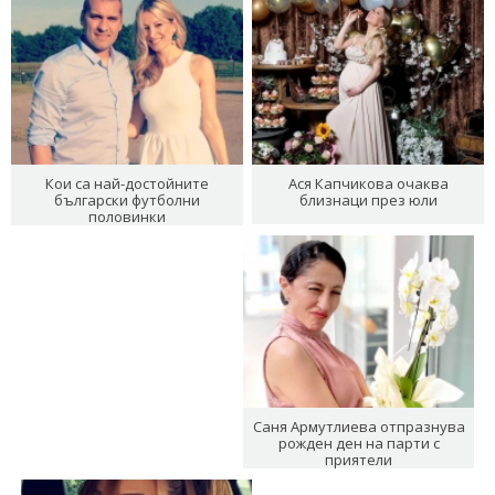
Кои са най-достойните
Ася Капчикова очаква
български футболни
близнаци през юли
половинки
Саня Армутлиева отпразнува
рожден ден на парти с
приятели