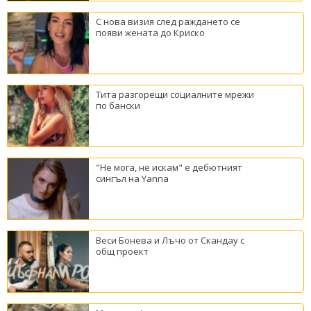
С нова визия след раждането се
появи жената до Криско
Тита разгорещи социалните мрежи
по бански
"Не мога, не искам" е дебютният
сингъл на Yanna
Веси Бонева и Лъчо от Скандау с
общ проект