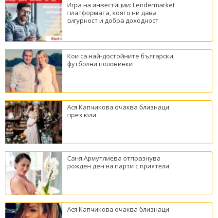
Игра на инвестиции: Lendermarket
платформата, която ни дава
сигурност и добра доходност
Кои са най-достойните български
футболни половинки
Ася Капчикова очаква близнаци
през юли
Саня Армутлиева отпразнува
рожден ден на парти с приятели
Ася Капчикова очаква близнаци