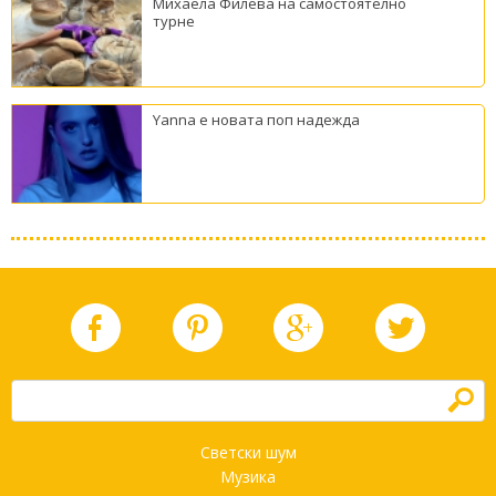
Михаела Филева на самостоятелно
турне
Yanna е новата поп надежда
h
Светски шум
Музика