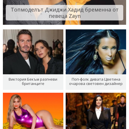
Топмоделът Джиджи Хадид бременна от
певеца Zayn
Виктория Бекъм разгневи
Поп-фолк дивата Цветина
британците
очарова световен дизайнер