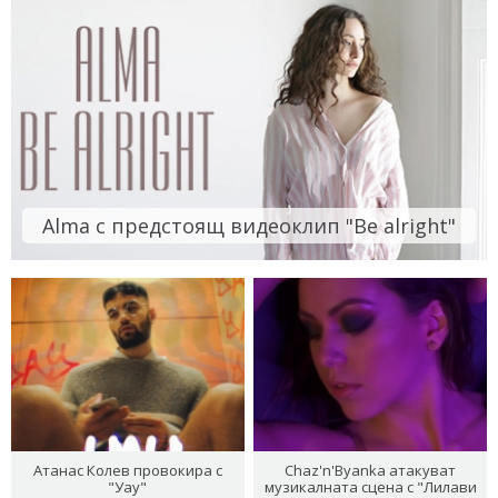
Alma с предстоящ видеоклип "Be alright"
Атанас Колев провокира с
Chaz'n'Byanka атакуват
"Уау"
музикалната сцена с "Лилави