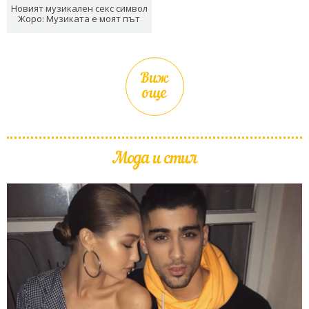
Новият музикален секс символ
Жоро: Музиката е моят път
Виж
още
Мода и стил