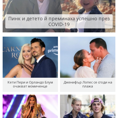
Пинк и детето й преминаха успешно през
COVID-19
Кети Пери и Орландо Блум
Дженифър Лопес се сгоди на
очакват момиченце
плажа