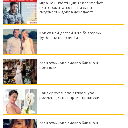
Игра на инвестиции: Lendermarket
платформата, която ни дава
сигурност и добра доходност
Кои са най-достойните български
футболни половинки
Ася Капчикова очаква близнаци
през юли
Саня Армутлиева отпразнува
рожден ден на парти с приятели
Ася Капчикова очаква близнаци