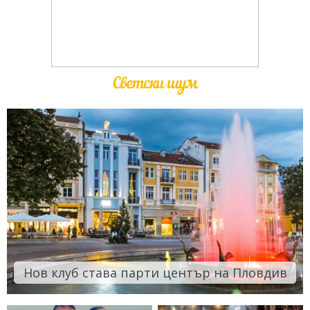
Светски шум
Нов клуб става парти център на Пловдив