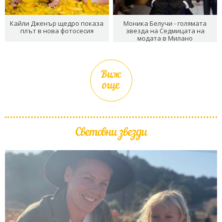
Кайли Дженър щедро показа
Моника Белучи - голямата
плът в нова фотосесия
звезда на Седмицата на
модата в Милано
Виж
още
Световни звезди