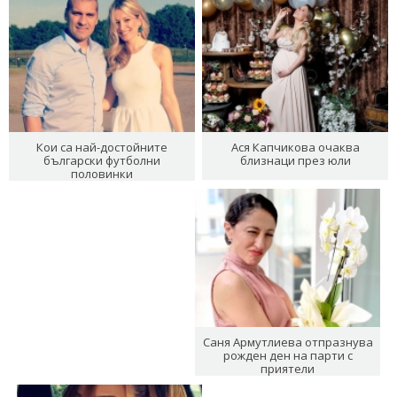
Кои са най-достойните
Ася Капчикова очаква
български футболни
близнаци през юли
половинки
Саня Армутлиева отпразнува
рожден ден на парти с
приятели