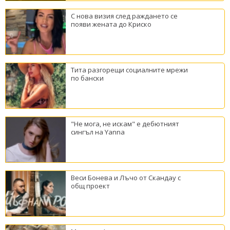
С нова визия след раждането се
появи жената до Криско
Тита разгорещи социалните мрежи
по бански
"Не мога, не искам" е дебютният
сингъл на Yanna
Веси Бонева и Лъчо от Скандау с
общ проект