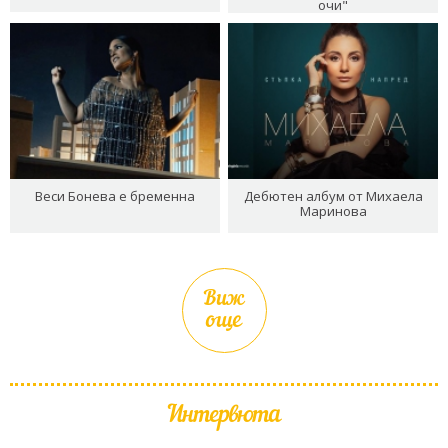
очи"
Веси Бонева е бременна
Дебютен албум от Михаела
Маринова
Виж
още
Интервюта