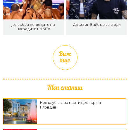
JLo събра погледите на
Джъстин Бийбър се сгоди
наградите на MTV
Виж
още
Топ статии
Нов клуб става парти център на
Пловдив