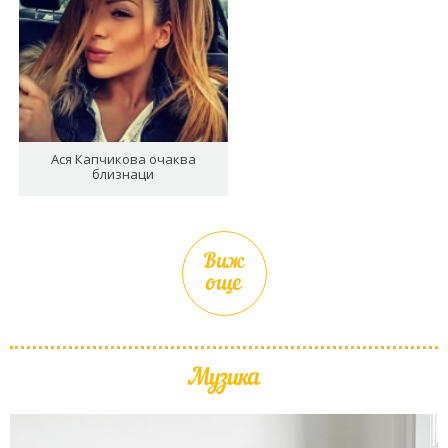
Ася Капчикова очаква
близнаци
Виж
още
Музика