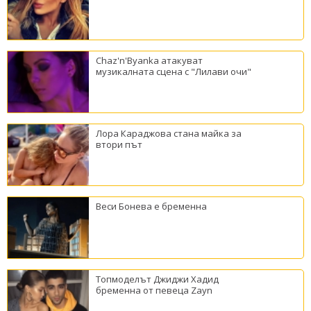
Chaz'n'Byanka атакуват
музикалната сцена с "Лилави очи"
Лора Караджова стана майка за
втори път
Веси Бонева е бременна
Топмоделът Джиджи Хадид
бременна от певеца Zayn