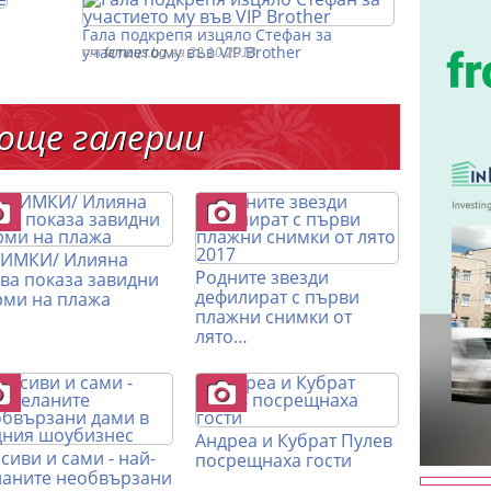
Гала подкрепя изцяло Стефан за
участието му във VIP Brother
от
famous.bg
на 22.10.2018
още галерии
НИМКИ/ Илияна
Родните звезди
ва показа завидни
дефилират с първи
ми на плажа
плажни снимки от
лято…
Андреа и Кубрат Пулев
сиви и сами - най-
посрещнаха гости
аните необвързани