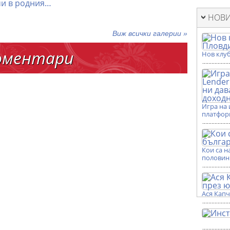
и в родния…
НОВИ
Виж всички галерии »
оментари
Нов клуб
Игра на 
платформ
Кои са н
половин
Ася Кап