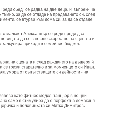
Преди обед" се радва на две деца. И въпреки че
 тъмно, за да се отдаде на предаването си, след
менти, се втурва към дома си, за да се отдаде
.
ето малкият Александър се роди преди два
 певицата да се завърне скоростно на сцената и
да калкулира приходи в семейния бюджет.
върна на сцената и след раждането на дъщеря й
 се грижи старателно и за момченцето си Иван,
ала умора от съпътстващите си дейности - на
зявява като фитнес модел, танцьор в нощни
баче само я стимулира да е перфектна домакиня
ъщеричка и половинката си Митко Димитров.