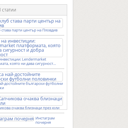
 статии
 става парти център на Пловдив
инвестиции: Lendermarket
ата, която ни дава сигурност…
ай-достойните български футболни
ки
чикова очаква близнаци през юли
Инстаграм
почерня