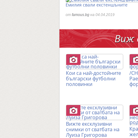
Емилия свали екстеншъните
от
famous.bg
на 04.04.2019
Виж 
Кои са най-достойните
/С
български футболни
Рае
половинки
фор
Вижте ексклузивни
Кра
снимки от сватбата на
жел
Луиза Григорова