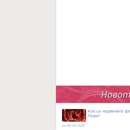
Новот
Кои са червените фл
Лъва?
на 08.08.2026