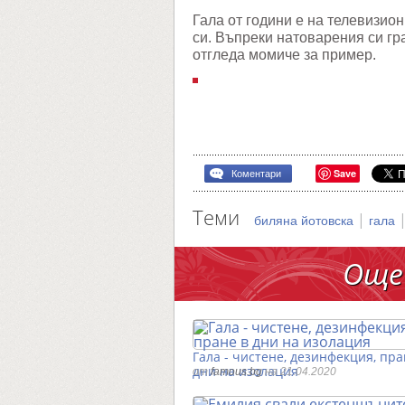
Гала от години е на телевизио
си. Въпреки натоварения си гр
отгледа момиче за пример.
Save
Коментари
Теми
|
биляна йотовска
гала
Още
Гала - чистене, дезинфекция, пра
дни на изолация
от
famous.bg
на 21.04.2020