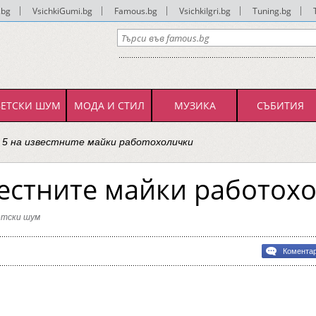
.bg
|
VsichkiGumi.bg
|
Famous.bg
|
VsichkiIgri.bg
|
Tuning.bg
|
ВЕТСКИ ШУМ
МОДА И СТИЛ
МУЗИКА
СЪБИТИЯ
 5 на известните майки работохолички
вестните майки работох
етски шум
bg
Комента
ните
холички