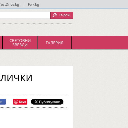
TestDrive.bg
|
Folk.bg
СВЕТОВНИ
ГАЛЕРИЯ
ЗВЕЗДИ
олички
Save
ри