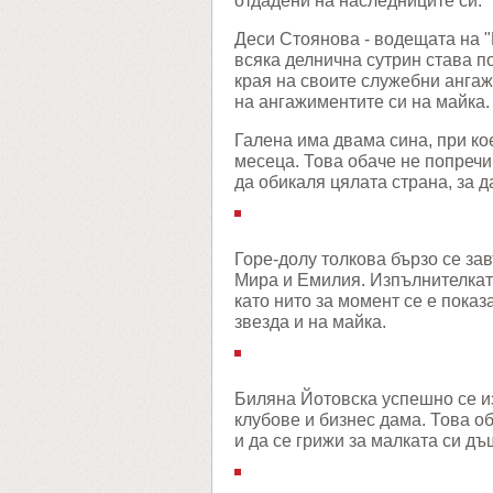
отдадени на наследниците си.
Деси Стоянова - водещата на "
всяка делнична сутрин става по
края на своите служебни ангажи
на ангажиментите си на майка
Галена има двама сина, при ко
месеца. Това обаче не попречи
да обикаля цялата страна, за 
Горе-долу толкова бързо се за
Мира и Емилия. Изпълнителката
като нито за момент се е показ
звезда и на майка.
Биляна Йотовска успешно се и
клубове и бизнес дама. Това о
и да се грижи за малката си д