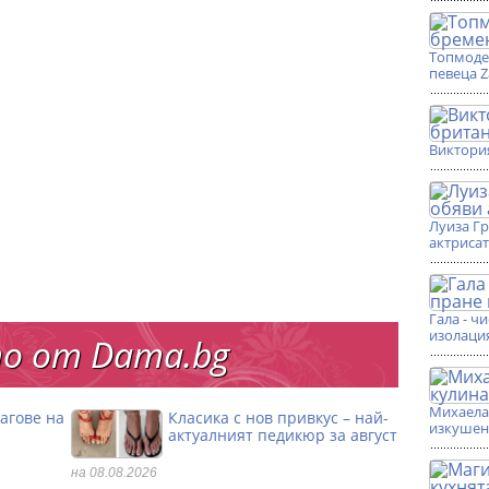
Топмоде
певеца 
Виктори
Луиза Г
актриса
Гала - ч
изолаци
о от Dama.bg
Михаела 
агове на
Класика с нов привкус – най-
изкушен
актуалният педикюр за август
на 08.08.2026