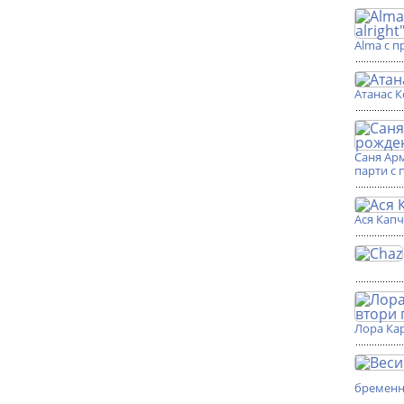
Alma с п
Атанас К
Саня Ар
парти с 
Ася Кап
Лора Кар
бремен