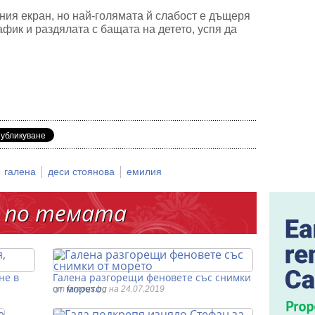
нния екран, но най-голямата й слабост е дъщеря
афик и раздялата с бащата на детето, успя да
|
|
|
галена
деси стоянова
емилия
 по темата
не в
Галена разгорещи феновете със снимки
от морето
от
famous.bg
на 24.07.2019