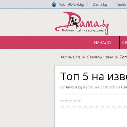
VsichkiOferti.bg
|
Dama.bg
|
Tennis
НАЧАЛО
С
famous.bg
Светски шум
Топ
Топ 5 на из
от
famous.bg
в 10:46 на 17.07.2017 в
Св
Топ
famous.
5
на
извест
майки
работо