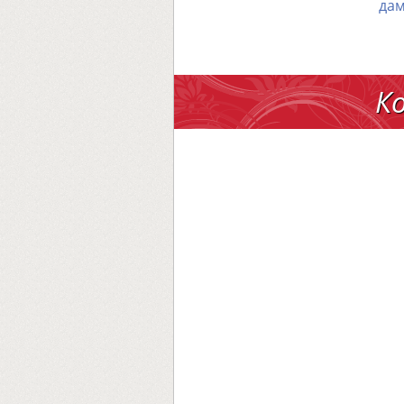
дам
К