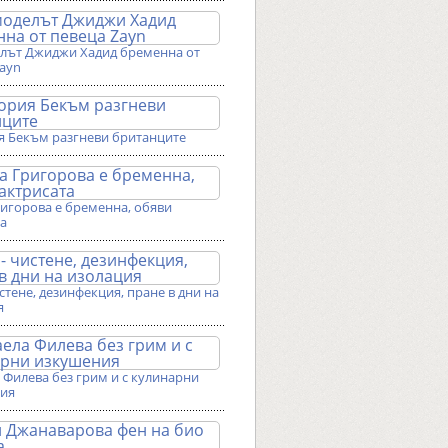
лът Джиджи Хадид бременна от
Zayn
я Бекъм разгневи британците
ригорова е бременна, обяви
та
истене, дезинфекция, пране в дни на
я
Филева без грим и с кулинарни
ия