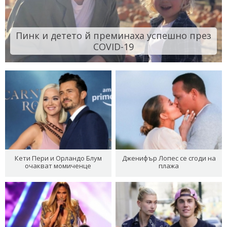
Пинк и детето й преминаха успешно през
COVID-19
Кети Пери и Орландо Блум
Дженифър Лопес се сгоди на
очакват момиченце
плажа