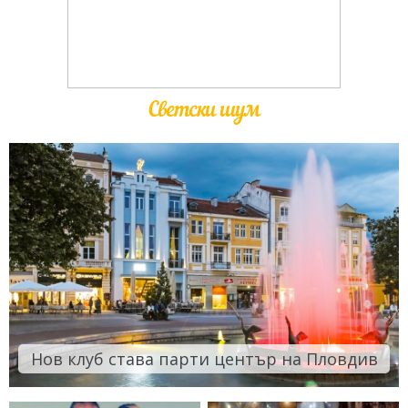
Светски шум
Нов клуб става парти център на Пловдив