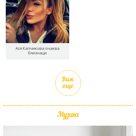
Ася Капчикова очаква
близнаци
Виж
още
Музика