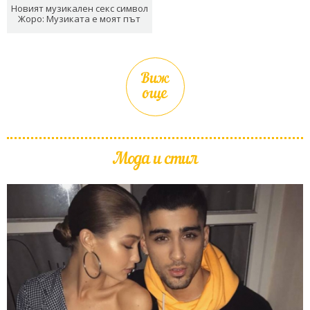
Новият музикален секс символ
Жоро: Музиката е моят път
Виж
още
Мода и стил