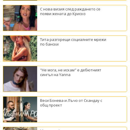
С нова визия след раждането се
появи жената до Криско
Тита разгорещи социалните мрежи
по бански
"Не мога, не искам" е дебютният
сингъл на Yanna
Веси Бонева и Лъчо от Скандау с
общ проект