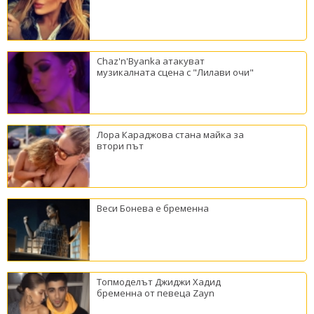
Chaz'n'Byanka атакуват
музикалната сцена с "Лилави очи"
Лора Караджова стана майка за
втори път
Веси Бонева е бременна
Топмоделът Джиджи Хадид
бременна от певеца Zayn