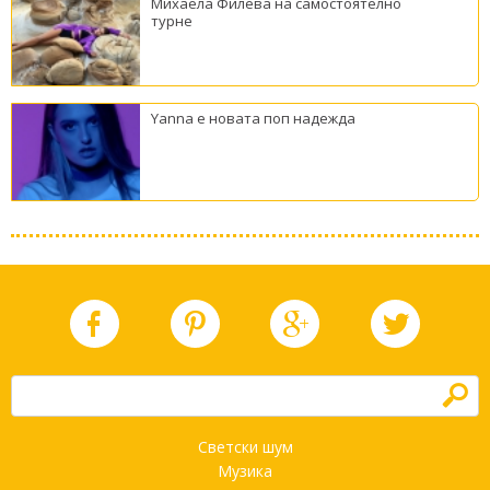
Михаела Филева на самостоятелно
турне
Yanna е новата поп надежда
h
Светски шум
Музика