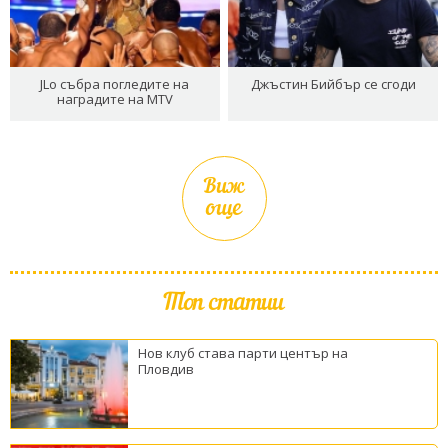
JLo събра погледите на
Джъстин Бийбър се сгоди
наградите на MTV
Виж
още
Топ статии
Нов клуб става парти център на
Пловдив