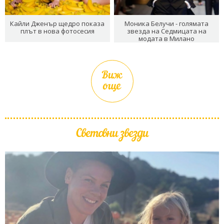
Кайли Дженър щедро показа
Моника Белучи - голямата
плът в нова фотосесия
звезда на Седмицата на
модата в Милано
Виж
още
Световни звезди