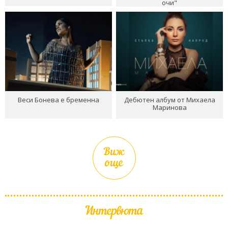
очи"
Веси Бонева е бременна
Дебютен албум от Михаела
Маринова
Виж
още
Интервюта