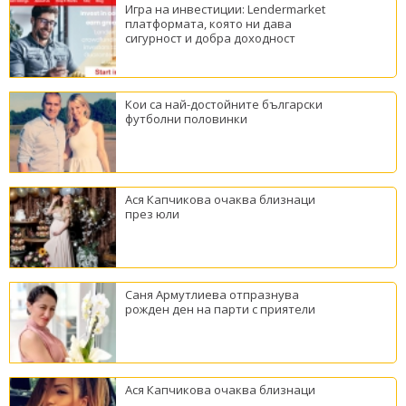
Игра на инвестиции: Lendermarket
платформата, която ни дава
сигурност и добра доходност
Кои са най-достойните български
футболни половинки
Ася Капчикова очаква близнаци
през юли
Саня Армутлиева отпразнува
рожден ден на парти с приятели
Ася Капчикова очаква близнаци