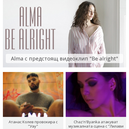
Alma с предстоящ видеоклип "Be alright"
Атанас Колев провокира с
Chaz'n'Byanka атакуват
"Уау"
музикалната сцена с "Лилави