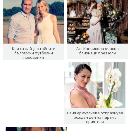
Кои са най-достойните
Ася Капчикова очаква
български футболни
близнаци през юли
половинки
Саня Армутлиева отпразнува
рожден ден на парти с
приятели