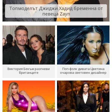
Топмоделът Джиджи Хадид бременна от
певеца Zayn
Виктория Бекъм разгневи
Поп-фолк дивата Цветина
британците
очарова световен дизайнер