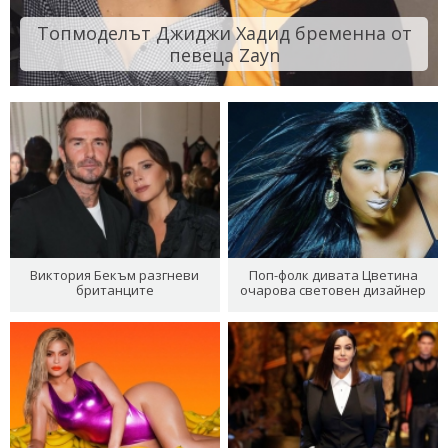
Топмоделът Джиджи Хадид бременна от
певеца Zayn
Виктория Бекъм разгневи
Поп-фолк дивата Цветина
британците
очарова световен дизайнер