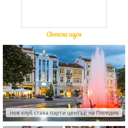
Светски шум
Нов клуб става парти център на Пловдив