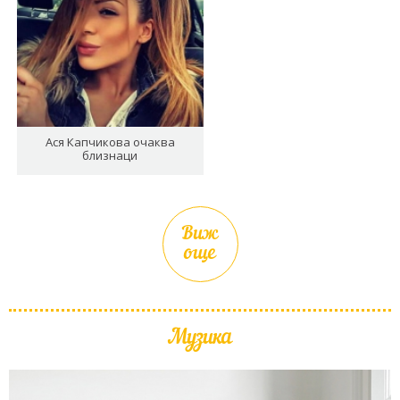
Ася Капчикова очаква
близнаци
Виж
още
Музика