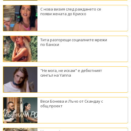
С нова визия след раждането се
появи жената до Криско
Тита разгорещи социалните мрежи
по бански
"Не мога, не искам" е дебютният
сингъл на Yanna
Веси Бонева и Лъчо от Скандау с
общ проект