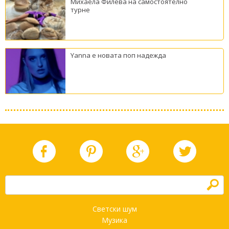
Михаела Филева на самостоятелно
турне
Yanna е новата поп надежда
h
Светски шум
Музика