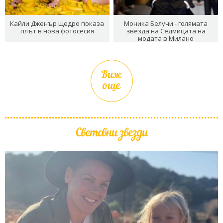
Кайли Дженър щедро показа
Моника Белучи - голямата
плът в нова фотосесия
звезда на Седмицата на
модата в Милано
Виж
още
Световни звезди