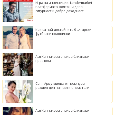
Игра на инвестиции: Lendermarket
платформата, която ни дава
сигурност и добра доходност
Кои са най-достойните български
футболни половинки
Ася Капчикова очаква близнаци
през юли
Саня Армутлиева отпразнува
рожден ден на парти с приятели
Ася Капчикова очаква близнаци