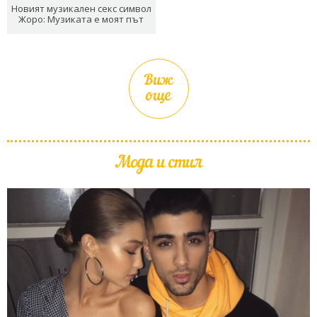
Новият музикален секс символ
Жоро: Музиката е моят път
Виж
още
Мода и стил