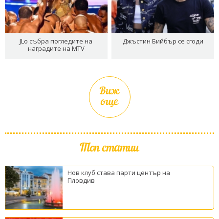
JLo събра погледите на
Джъстин Бийбър се сгоди
наградите на MTV
Виж
още
Топ статии
Нов клуб става парти център на
Пловдив