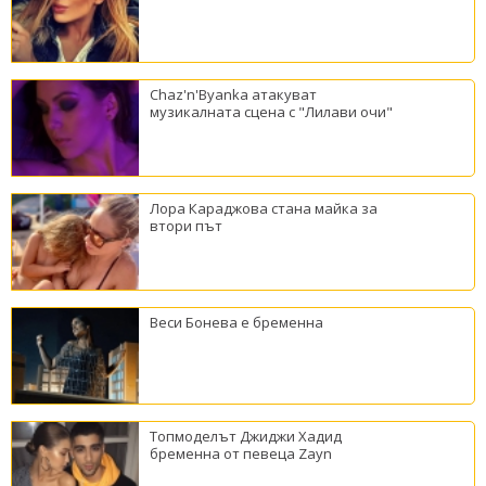
Chaz'n'Byanka атакуват
музикалната сцена с "Лилави очи"
Лора Караджова стана майка за
втори път
Веси Бонева е бременна
Топмоделът Джиджи Хадид
бременна от певеца Zayn