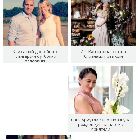
Кои са най-достойните
Ася Капчикова очаква
български футболни
близнаци през юли
половинки
Саня Армутлиева отпразнува
рожден ден на парти с
приятели