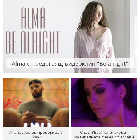
Alma с предстоящ видеоклип "Be alright"
Атанас Колев провокира с
Chaz'n'Byanka атакуват
"Уау"
музикалната сцена с "Лилави