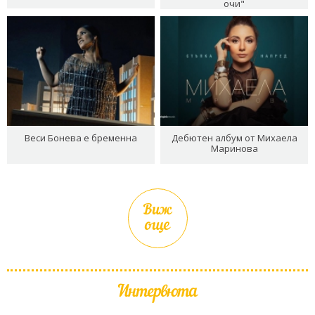
очи"
Веси Бонева е бременна
Дебютен албум от Михаела
Маринова
Виж
още
Интервюта