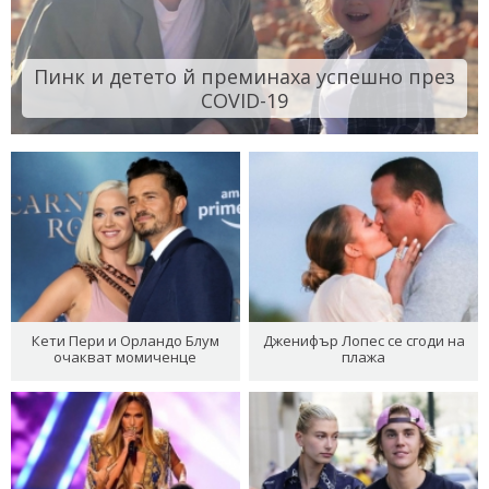
Пинк и детето й преминаха успешно през
COVID-19
Кети Пери и Орландо Блум
Дженифър Лопес се сгоди на
очакват момиченце
плажа