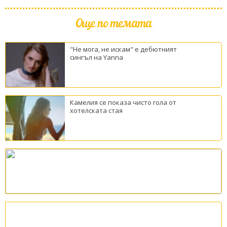
Още по темата
"Не мога, не искам" е дебютният
сингъл на Yanna
Камелия се показа чисто гола от
хотелската стая