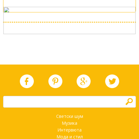
h
Светски шум
Музика
Интервюта
Мода и стил