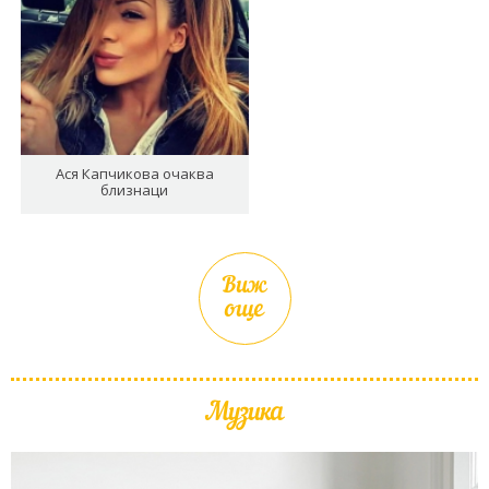
Ася Капчикова очаква
близнаци
Виж
още
Музика