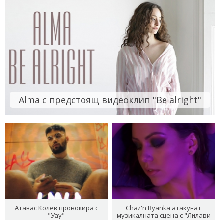
Alma с предстоящ видеоклип "Be alright"
Атанас Колев провокира с
Chaz'n'Byanka атакуват
"Уау"
музикалната сцена с "Лилави