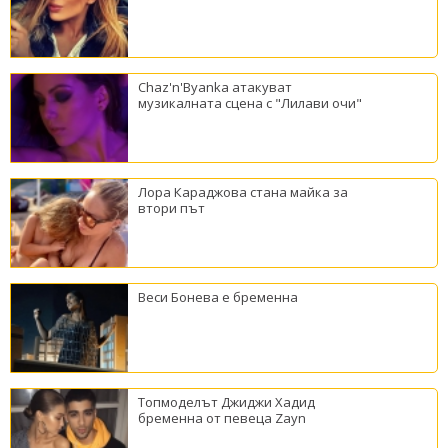
Chaz'n'Byanka атакуват
музикалната сцена с "Лилави очи"
Лора Караджова стана майка за
втори път
Веси Бонева е бременна
Топмоделът Джиджи Хадид
бременна от певеца Zayn