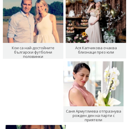
Кои са най-достойните
Ася Капчикова очаква
български футболни
близнаци през юли
половинки
Саня Армутлиева отпразнува
рожден ден на парти с
приятели