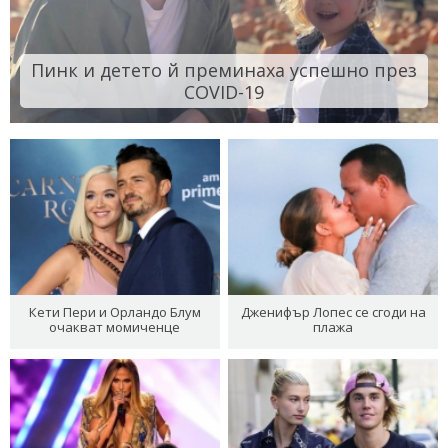
Пинк и детето й преминаха успешно през
COVID-19
Кети Пери и Орландо Блум
Дженифър Лопес се сгоди на
очакват момиченце
плажа