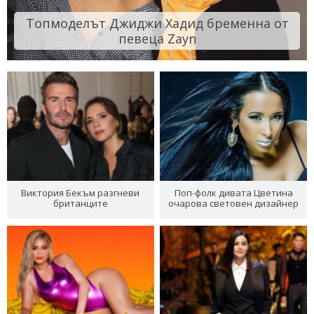
Топмоделът Джиджи Хадид бременна от
певеца Zayn
Виктория Бекъм разгневи
Поп-фолк дивата Цветина
британците
очарова световен дизайнер