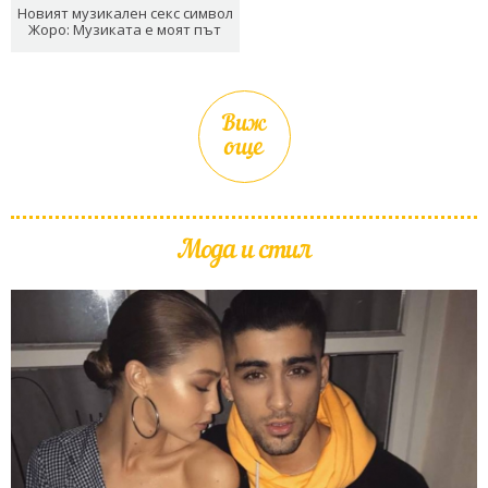
Новият музикален секс символ
Жоро: Музиката е моят път
Виж
още
Мода и стил