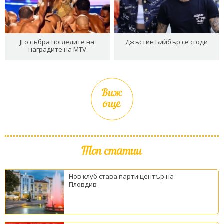
JLo събра погледите на
Джъстин Бийбър се сгоди
наградите на MTV
Виж
още
Топ статии
Нов клуб става парти център на
Пловдив