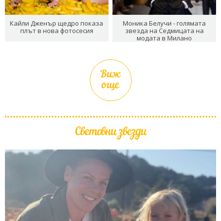
Кайли Дженър щедро показа
Моника Белучи - голямата
плът в нова фотосесия
звезда на Седмицата на
модата в Милано
Виж
още
Световни звезди