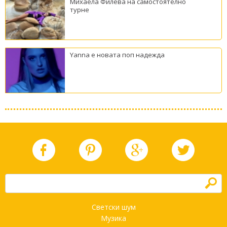
Михаела Филева на самостоятелно
турне
Yanna е новата поп надежда
h
Светски шум
Музика