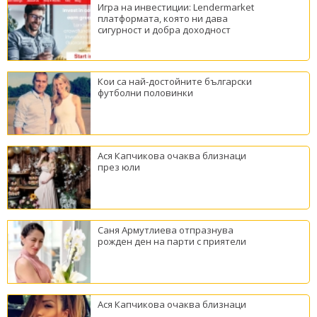
Игра на инвестиции: Lendermarket
платформата, която ни дава
сигурност и добра доходност
Кои са най-достойните български
футболни половинки
Ася Капчикова очаква близнаци
през юли
Саня Армутлиева отпразнува
рожден ден на парти с приятели
Ася Капчикова очаква близнаци