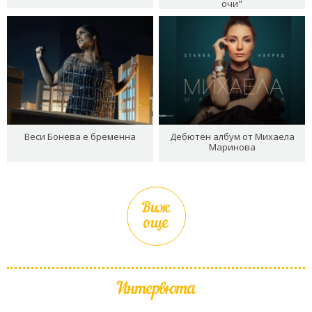
очи"
Веси Бонева е бременна
Дебютен албум от Михаела
Маринова
Виж
още
Интервюта