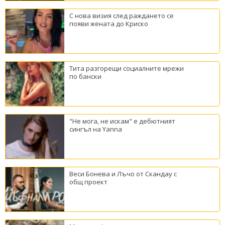
С нова визия след раждането се
появи жената до Криско
Тита разгорещи социалните мрежи
по бански
"Не мога, не искам" е дебютният
сингъл на Yanna
Веси Бонева и Лъчо от Скандау с
общ проект