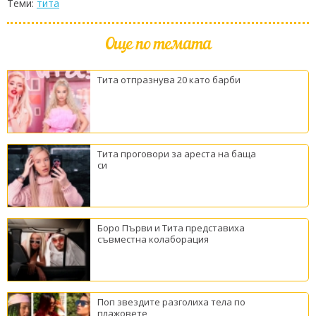
Теми:
тита
Още по темата
Тита отпразнува 20 като барби
Тита проговори за ареста на баща
си
Боро Първи и Тита представиха
съвместна колаборация
Поп звездите разголиха тела по
плажовете