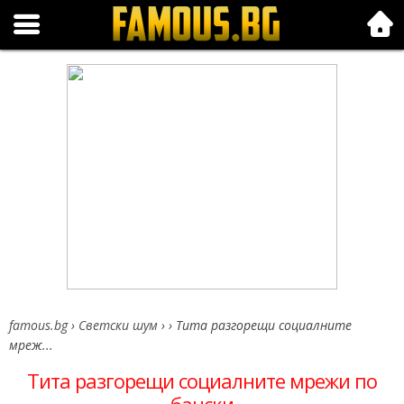
Folk.bg
famous.bg
›
Светски шум
›
›
Тита разгорещи социалните
мреж...
Тита разгорещи социалните мрежи по