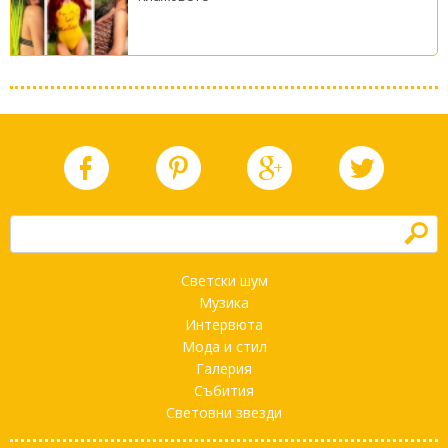
h
Светски шум
Музика
Интервюта
Мода и стил
Галерия
Събития
Световни звезди