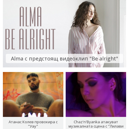
Alma с предстоящ видеоклип "Be alright"
Атанас Колев провокира с
Chaz'n'Byanka атакуват
"Уау"
музикалната сцена с "Лилави