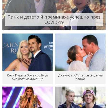
Пинк и детето й преминаха успешно през
COVID-19
Кети Пери и Орландо Блум
Дженифър Лопес се сгоди на
очакват момиченце
плажа