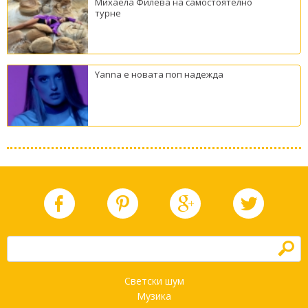
Михаела Филева на самостоятелно
турне
Yanna е новата поп надежда
h
Светски шум
Музика