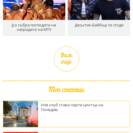
JLo събра погледите на
Джъстин Бийбър се сгоди
наградите на MTV
Виж
още
Топ статии
Нов клуб става парти център на
Пловдив