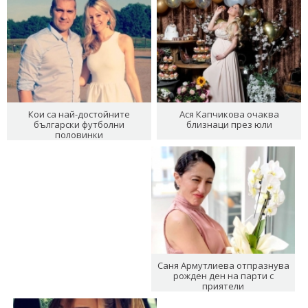
Кои са най-достойните
Ася Капчикова очаква
български футболни
близнаци през юли
половинки
Саня Армутлиева отпразнува
рожден ден на парти с
приятели