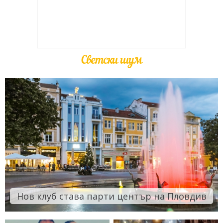
Светски шум
Нов клуб става парти център на Пловдив