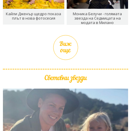
Кайли Дженър щедро показа
Моника Белучи - голямата
плът в нова фотосесия
звезда на Седмицата на
модата в Милано
Виж
още
Световни звезди