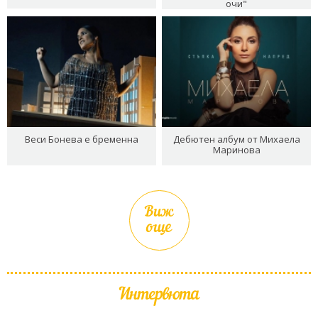
очи"
Веси Бонева е бременна
Дебютен албум от Михаела
Маринова
Виж
още
Интервюта