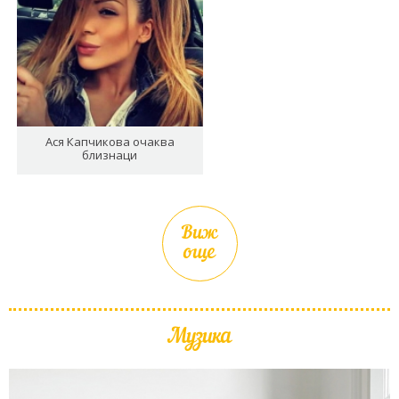
Ася Капчикова очаква
близнаци
Виж
още
Музика