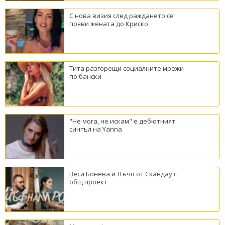
С нова визия след раждането се
появи жената до Криско
Тита разгорещи социалните мрежи
по бански
"Не мога, не искам" е дебютният
сингъл на Yanna
Веси Бонева и Лъчо от Скандау с
общ проект