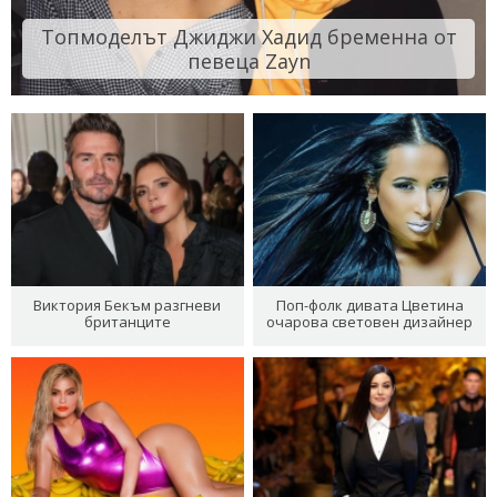
Топмоделът Джиджи Хадид бременна от
певеца Zayn
Виктория Бекъм разгневи
Поп-фолк дивата Цветина
британците
очарова световен дизайнер