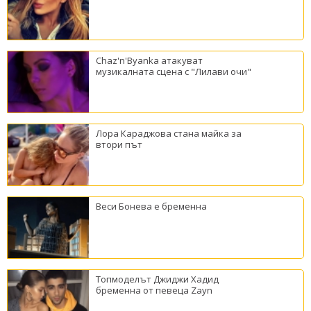
Chaz'n'Byanka атакуват
музикалната сцена с "Лилави очи"
Лора Караджова стана майка за
втори път
Веси Бонева е бременна
Топмоделът Джиджи Хадид
бременна от певеца Zayn