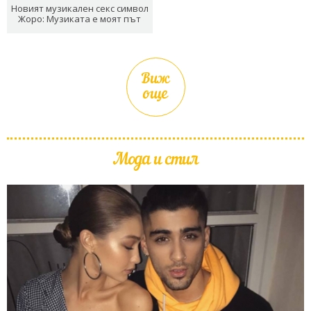
Новият музикален секс символ
Жоро: Музиката е моят път
Виж
още
Мода и стил