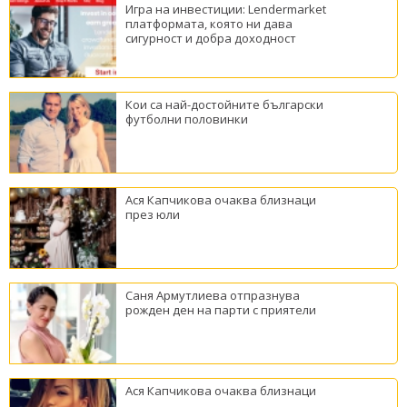
Игра на инвестиции: Lendermarket
платформата, която ни дава
сигурност и добра доходност
Кои са най-достойните български
футболни половинки
Ася Капчикова очаква близнаци
през юли
Саня Армутлиева отпразнува
рожден ден на парти с приятели
Ася Капчикова очаква близнаци