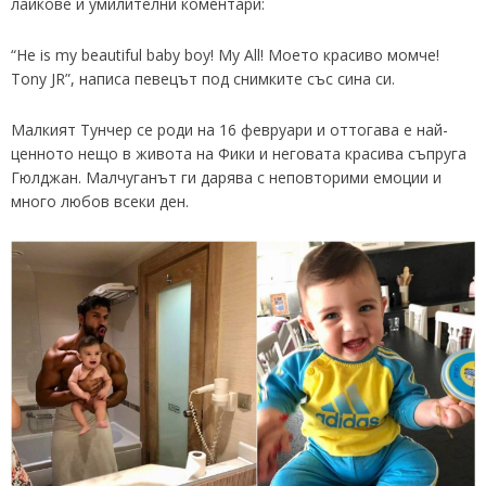
лайкове и умилителни коментари:
“He is my beautiful baby boy! My All! Моето красиво момче!
Tony JR”, написа певецът под снимките със сина си.
Малкият Тунчер се роди на 16 февруари и оттогава е най-
ценното нещо в живота на Фики и неговата красива съпруга
Гюлджан. Малчуганът ги дарява с неповторими емоции и
много любов всеки ден.