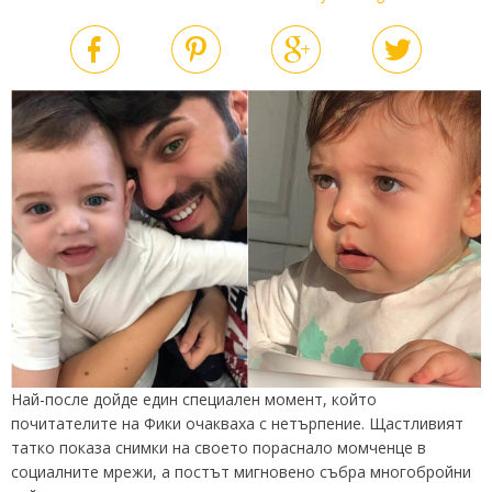
Най-после дойде един специален момент, който
почитателите на Фики очакваха с нетърпение. Щастливият
татко показа снимки на своето пораснало момченце в
социалните мрежи, а постът мигновено събра многобройни