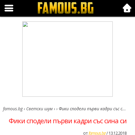
Folk.bg
famous.bg
›
Светски шум
›
›
Фики сподели първи кадри със с...
Фики сподели първи кадри със сина си
от
famous.bg
/ 13.12.2018