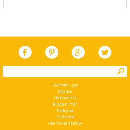
h
Светски шум
Музика
Интервюта
Мода и стил
Галерия
Събития
Световни звезди