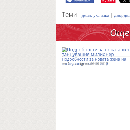
Save
Коментари
Теми
|
джанлука ваки
джордж
Още
Подробности за новата жена на
танцуващия милионер
от
famous.bg
на 09.08.2017