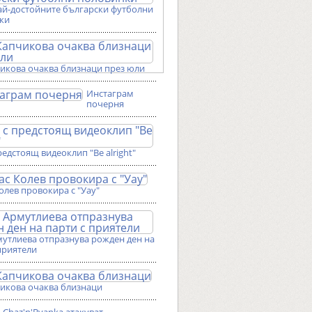
ай-достойните български футболни
ки
чикова очаква близнаци през юли
Инстаграм
почерня
редстоящ видеоклип "Be alright"
олев провокира с "Уау"
мутлиева отпразнува рожден ден на
приятели
чикова очаква близнаци