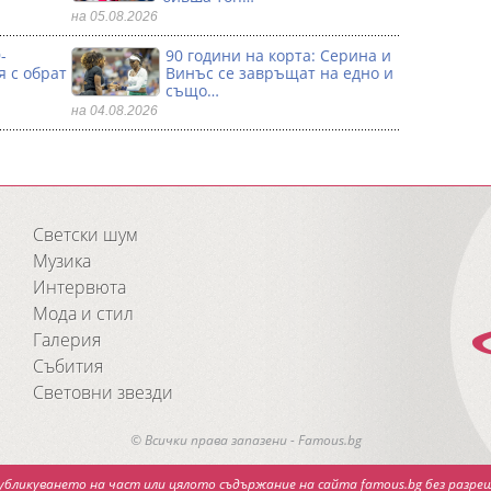
на 05.08.2026
-
90 години на корта: Серина и
я с обрат
Винъс се зaвръщат на едно и
също…
на 04.08.2026
Светски шум
Музика
Интервюта
Мода и стил
Галерия
Събития
Световни звезди
© Всички права запазени - Famous.bg
убликуването на част или цялото съдържание на сайта famous.bg без разреш