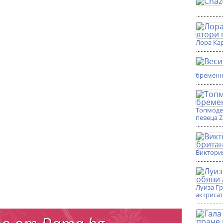
Лора Кар
бремен
Топмоде
певеца 
Виктори
Луиза Г
актриса