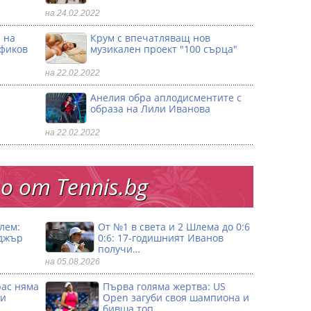
на 24.02.2022
 на
Крум с впечатляващ нов
офиков
музикален проект "100 сърца"
на 22.02.2022
Анелия обра аплодисментите с
образа на Лили Иванова
на 22.02.2022
 от Тennis.bg
лем:
От №1 в света и 2 Шлема до 0:6
джър
0:6: 17-годишният Иванов
получи…
на 05.08.2026
рас няма
Първа гoляма жертва: US
 и
Open загуби своя шампиона и
бивша топ…