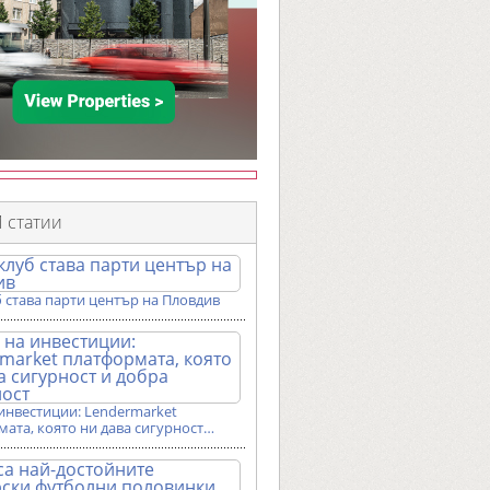
 статии
 става парти център на Пловдив
инвестиции: Lendermarket
ата, която ни дава сигурност…