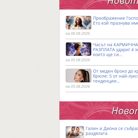
Новот
Преображение Госпо
Ето кой празнува им
на 06.08.2026
Часът на КАРМИЧНА
РАЗПЛАТА удари! 4 з
които ще си…
на 05.08.2026
От меден бронз до к
брюле: 5 от най-лук
тенденции…
на 05.08.2026
Новот
Галин и Диона се събра
раздялата