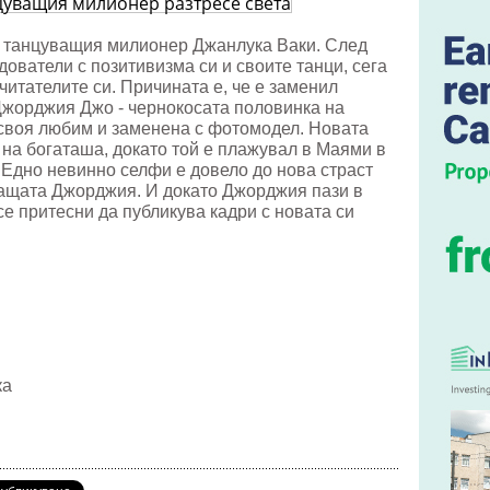
ер
се
а танцуващия милионер Джанлука Ваки. След
дователи с позитивизма си и своите танци, сега
читателите си. Причината е, че е заменил
Джорджия Джо - чернокосата половинка на
 своя любим и заменена с фотомодел. Новата
 на богаташа, докато той е плажувал в Маями в
 Едно невинно селфи е довело до нова страст
ащата Джорджия. И докато Джорджия пази в
се притесни да публикува кадри с новата си
ка