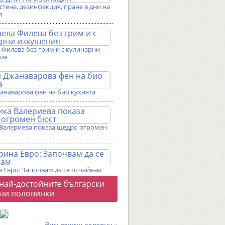
истене, дезинфекция, пране в дни на
я
Филева без грим и с кулинарни
ия
анаварова фен на био кухнята
Валериева показа щедро огромен
 Евро: Започвам да се отчайвам
о
 най-достойните български
галерии
ни половинки