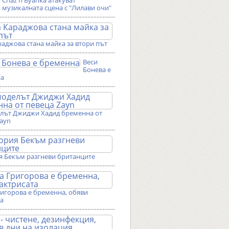
Chaz'n'Byanka атакуват
музикалната сцена с "Лилави очи"
аджова стана майка за втори път
Веси
Бонева е
на
лът Джиджи Хадид бременна от
Zayn
я Бекъм разгневи британците
ригорова е бременна, обяви
та