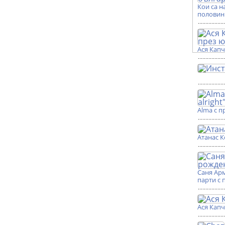
Кои са н
половин
Ася Кап
Alma с п
Атанас К
Саня Ар
парти с 
Ася Кап