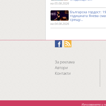
на 05.08.2026
Българска гордост: 19
годишната Янева сма
срещу…
на 04.08.2026
За реклама
Автори
Контакти
Използването и п