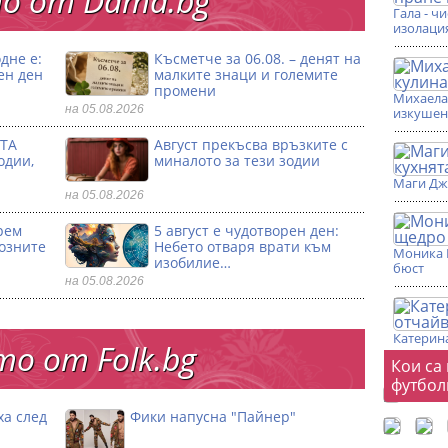
о от Dama.bg
Гала - ч
изолаци
дне е:
Късметче за 06.08. – денят на
ен ден
малките знаци и големите
промени
Михаела 
на 05.08.2026
изкушен
ТА
Август прекъсва връзките с
одии,
миналото за тези зодии
Маги Дж
на 05.08.2026
рем
5 август е чудотворен ден:
созните
Небето отваря врати към
Моника 
изобилие…
бюст
на 05.08.2026
Катерина
о от Folk.bg
Фот
Кои са
футбол
ха след
Фики напусна "Пайнер"