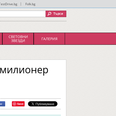
TestDrive.bg
|
Folk.bg
СВЕТОВНИ
ГАЛЕРИЯ
ЗВЕЗДИ
я милионер
Save
ри