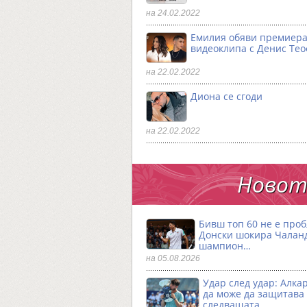
на 24.02.2022
Емилия обяви премиера
видеоклипа с Денис Те
на 22.02.2022
Диона се сгоди
на 22.02.2022
Новото
Бивш топ 60 не е проб
Донски шокира Чалан
шампион…
на 05.08.2026
Удар след удар: Алка
да може да защитава
следващата…