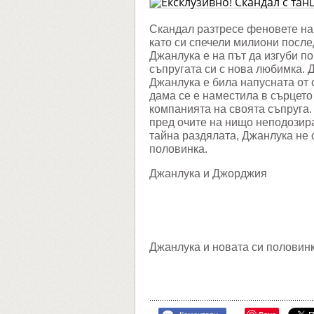
милион
разтре
света
Скандал разтресе феновете н
като си спечели милиони после
Джанлука е на път да изгуби по
съпругата си с нова любимка. 
Джанлука е била напусната от
дама се е наместила в сърцето
компанията на своята съпруга.
пред очите на нищо неподозир
тайна раздялата, Джанлука не 
половинка.
Джанлука и Джорджия
Джанлука и новата си половин