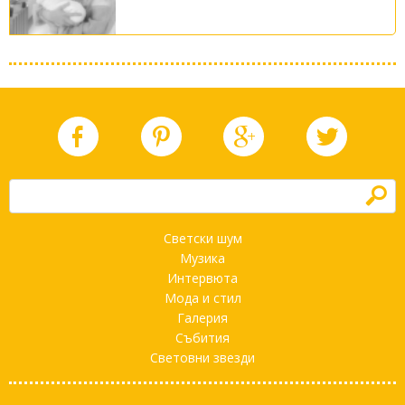
h
Светски шум
Музика
Интервюта
Мода и стил
Галерия
Събития
Световни звезди