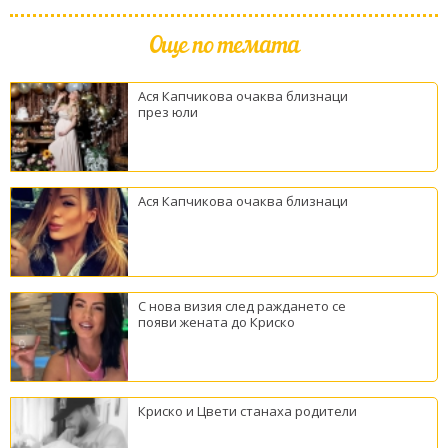
Още по темата
Ася Капчикова очаква близнаци
през юли
Ася Капчикова очаква близнаци
С нова визия след раждането се
появи жената до Криско
Криско и Цвети станаха родители