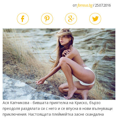
от
famous.bg
/ 25.07.2016
Ася Капчикова - бившата приятелка на Криско, бързо
преодоля раздялата си с него и се впусна в нови вълнуващи
приключения. Настоящата плеймейтка засне скандална