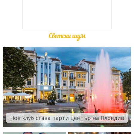
Светски шум
Нов клуб става парти център на Пловдив