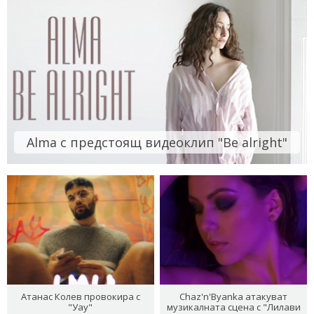
Alma с предстоящ видеоклип "Be alright"
Атанас Колев провокира с
Chaz'n'Byanka атакуват
"Уау"
музикалната сцена с "Лилави