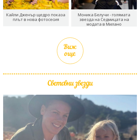
Кайли Дженър щедро показа
Моника Белучи - голямата
плът в нова фотосесия
звезда на Седмицата на
модата в Милано
Виж
още
Световни звезди