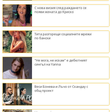
С нова визия след раждането се
появи жената до Криско
Тита разгорещи социалните мрежи
по бански
"Не мога, не искам" е дебютният
сингъл на Yanna
Веси Бонева и Лъчо от Скандау с
общ проект