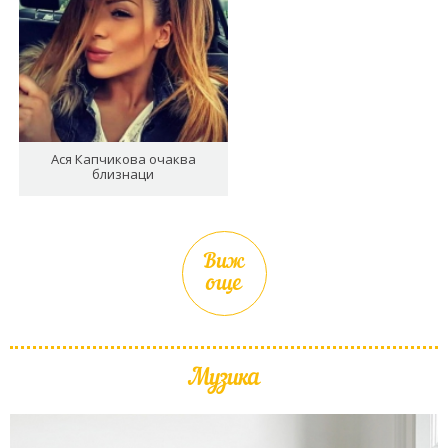
Ася Капчикова очаква
близнаци
Виж
още
Музика