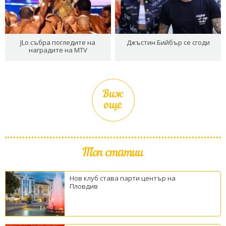
JLo събра погледите на
Джъстин Бийбър се сгоди
наградите на MTV
Виж
още
Топ статии
Нов клуб става парти център на
Пловдив