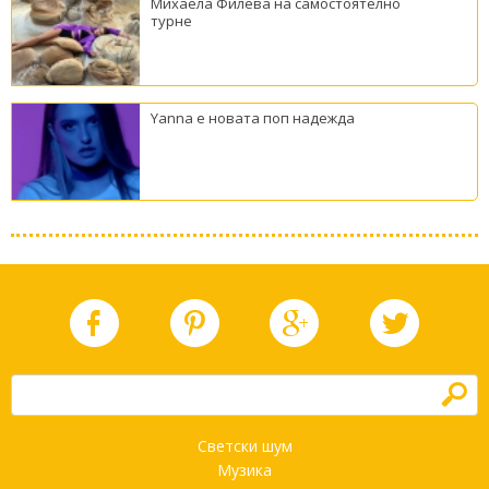
Михаела Филева на самостоятелно
турне
Yanna е новата поп надежда
h
Светски шум
Музика