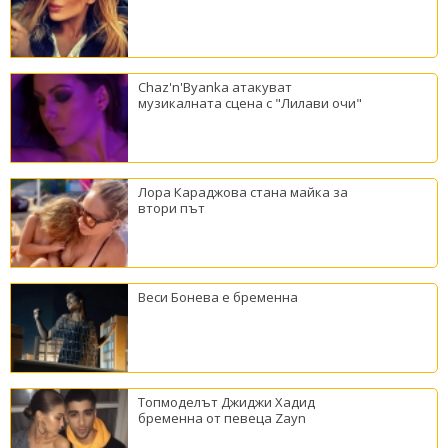
Chaz'n'Byanka атакуват
музикалната сцена с "Лилави очи"
Лора Караджова стана майка за
втори път
Веси Бонева е бременна
Топмоделът Джиджи Хадид
бременна от певеца Zayn