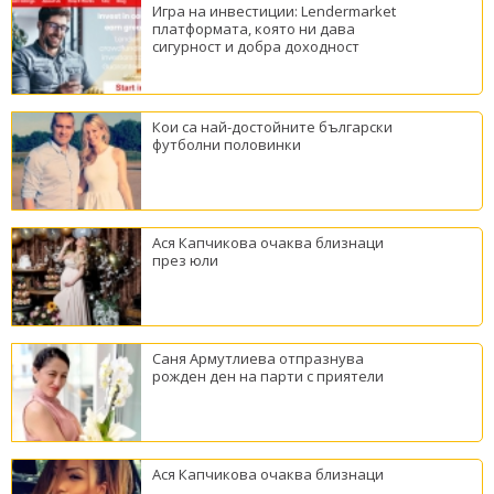
Игра на инвестиции: Lendermarket
платформата, която ни дава
сигурност и добра доходност
Кои са най-достойните български
футболни половинки
Ася Капчикова очаква близнаци
през юли
Саня Армутлиева отпразнува
рожден ден на парти с приятели
Ася Капчикова очаква близнаци