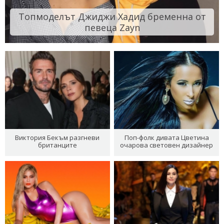
Топмоделът Джиджи Хадид бременна от
певеца Zayn
Виктория Бекъм разгневи
Поп-фолк дивата Цветина
британците
очарова световен дизайнер