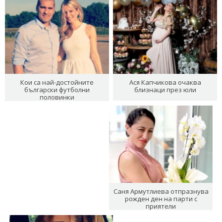
Кои са най-достойните
Ася Капчикова очаква
български футболни
близнаци през юли
половинки
Саня Армутлиева отпразнува
рожден ден на парти с
приятели