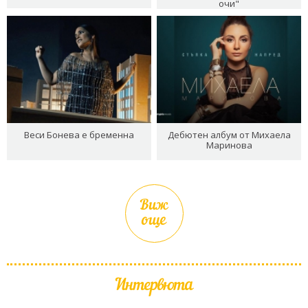
очи"
Веси Бонева е бременна
Дебютен албум от Михаела
Маринова
Виж
още
Интервюта