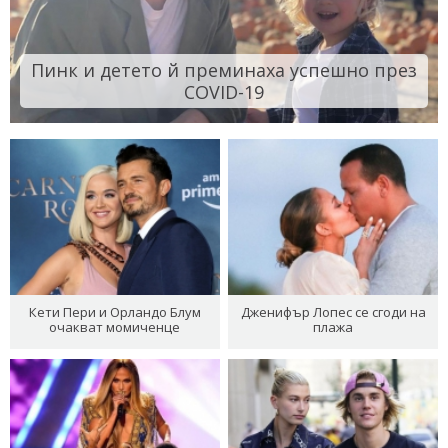
Пинк и детето й преминаха успешно през
COVID-19
Кети Пери и Орландо Блум
Дженифър Лопес се сгоди на
очакват момиченце
плажа