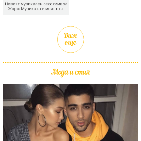
Новият музикален секс символ
Жоро: Музиката е моят път
Виж
още
Мода и стил