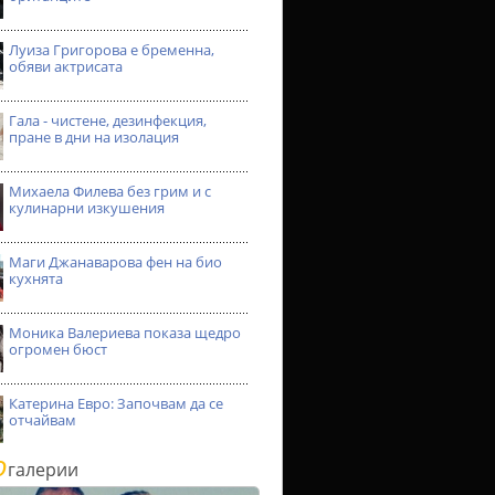
Луиза Григорова е бременна,
обяви актрисата
Гала - чистене, дезинфекция,
пране в дни на изолация
Михаела Филева без грим и с
кулинарни изкушения
Маги Джанаварова фен на био
кухнята
Моника Валериева показа щедро
огромен бюст
Катерина Евро: Започвам да се
отчайвам
о
галерии