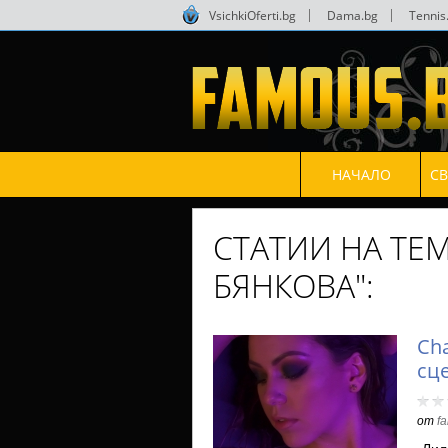
VsichkiOferti.bg
|
Dama.bg
|
Tennis
НАЧАЛО
С
СТАТИИ НА ТЕ
БЯНКОВА":
Cha
сц
от
f