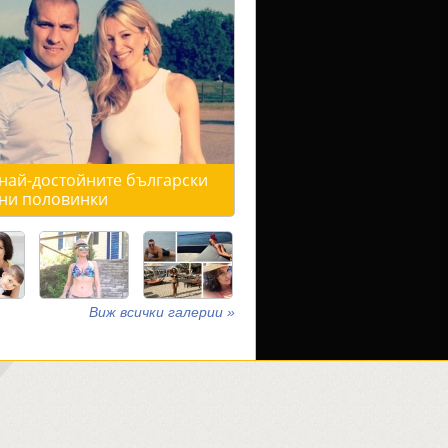
 най-достойните български
ни половинки
Виж всички галерии »