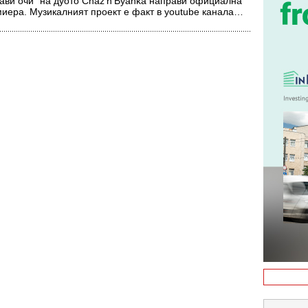
ави очи“ на дуото Chaz’n’Byanka направи официална
иера. Музикалният проект е факт в youtube канала…