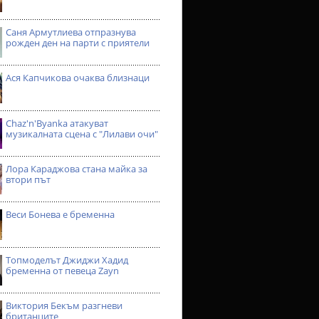
Саня Армутлиева отпразнува
рожден ден на парти с приятели
Ася Капчикова очаква близнаци
Chaz'n'Byanka атакуват
музикалната сцена с "Лилави очи"
Лора Караджова стана майка за
втори път
Веси Бонева е бременна
Топмоделът Джиджи Хадид
бременна от певеца Zayn
Виктория Бекъм разгневи
британците