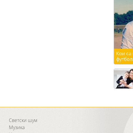
Кои са
футбол
Светски шум
Музика