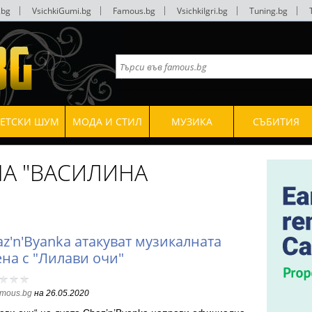
.bg
|
VsichkiGumi.bg
|
Famous.bg
|
VsichkiIgri.bg
|
Tuning.bg
|
ВЕТСКИ ШУМ
МОДА И СТИЛ
МУЗИКА
СЪБИТИЯ
МА "ВАСИЛИНА
z'n'Byanka атакуват музикалната
ена с "Лилави очи"
amous.bg
на
26.05.2020