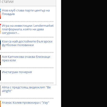
 статии
Нов клуб става парти център на
Пловдив
Игра на инвестиции: Lendermarket
платформата, която ни дава
сигурност…
Кои са най-достойните български
футболни половинки
Ася Капчикова очаква близнаци
през юли
Инстаграм почерня
Alma с предстоящ видеоклип "Be
alright"
Атанас Колев провокира с "Уау"