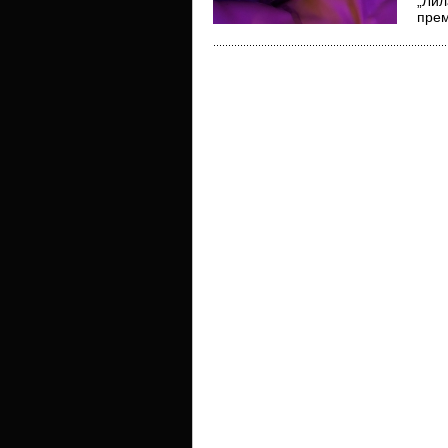
„Лил
прем