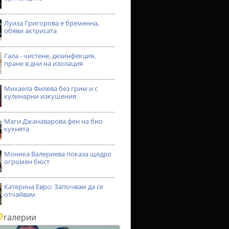
Луиза Григорова е бременна,
обяви актрисата
Гала - чистене, дезинфекция,
пране в дни на изолация
Михаела Филева без грим и с
кулинарни изкушения
Маги Джанаварова фен на био
кухнята
Моника Валериева показа щедро
огромен бюст
Катерина Евро: Започвам да се
отчайвам
о
галерии