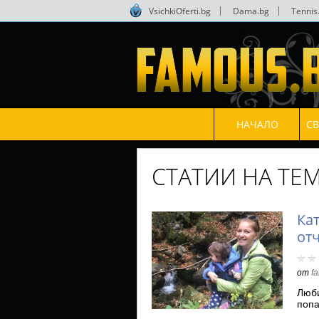
VsichkiOferti.bg
|
Dama.bg
|
Tennis
НАЧАЛО
С
СТАТИИ НА ТЕМ
Ка
от
от
f
Люби
попа
изв