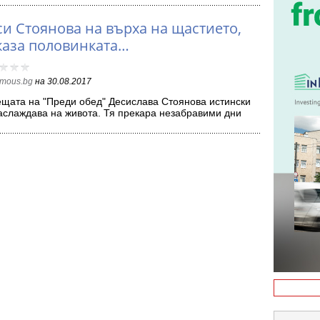
си Стоянова на върха на щастието,
каза половинката…
amous.bg
на
30.08.2017
щата на "Преди обед" Десислава Стоянова истински
аслаждава на живота. Тя прекара незабравими дни
й…