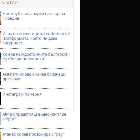
 статии
Нов клуб става парти център на
Пловдив
Игра на инвестиции: Lendermarket
платформата, която ни дава
сигурност…
Кои са най-достойните български
футболни половинки
Ася Капчикова очаква близнаци
през юли
Инстаграм почерня
Alma с предстоящ видеоклип "Be
alright"
Атанас Колев провокира с "Уау"