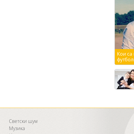
Кои са
футбол
Светски шум
Музика