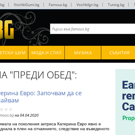
.bg
|
VsichkiGumi.bg
|
Famous.bg
|
VsichkiIgri.bg
|
Tuning.bg
|
ВЕТСКИ ШУМ
МОДА И СТИЛ
МУЗИКА
СЪБИТИЯ
А "ПРЕДИ ОБЕД":
терина Евро: Започвам да се
чайвам
amous.bg
на
04.04.2020
мата на поколения актриса Катерина Евро явно е
днала в плен на отчаянието, следствие на въведеното
ънредно…