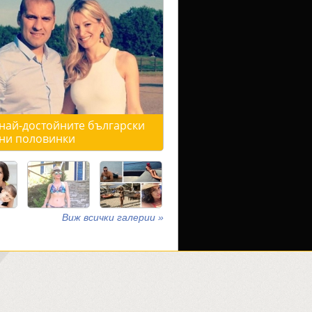
 най-достойните български
ни половинки
Виж всички галерии »