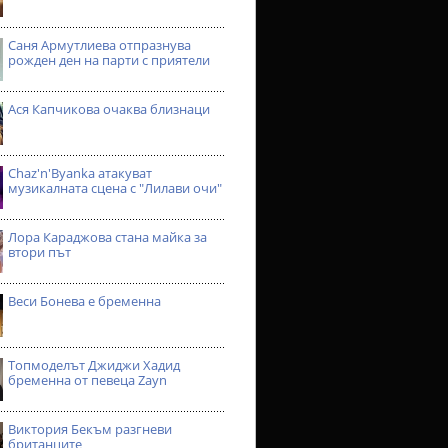
Саня Армутлиева отпразнува
рожден ден на парти с приятели
Ася Капчикова очаква близнаци
Chaz'n'Byanka атакуват
музикалната сцена с "Лилави очи"
Лора Караджова стана майка за
втори път
Веси Бонева е бременна
Топмоделът Джиджи Хадид
бременна от певеца Zayn
Виктория Бекъм разгневи
британците