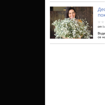
Де
по
от
f
Воде
се н
кро