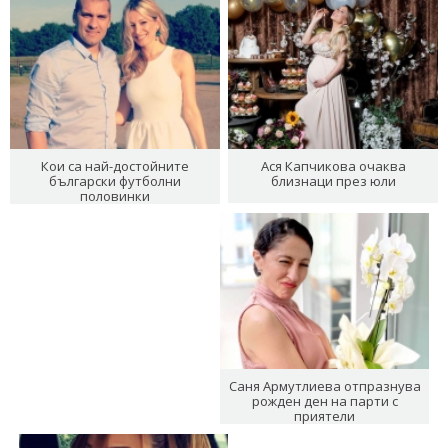
Кои са най-достойните
Ася Капчикова очаква
български футболни
близнаци през юли
половинки
Саня Армутлиева отпразнува
рожден ден на парти с
приятели