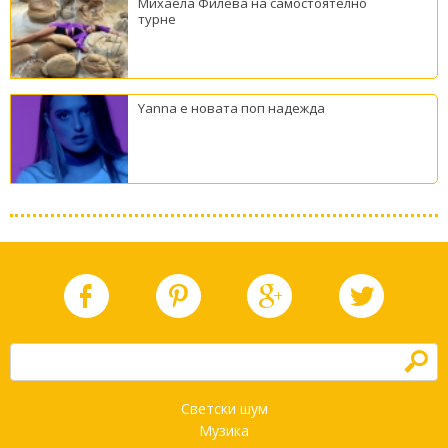
Михаела Филева на самостоятелно
турне
Yanna е новата поп надежда
h
Светски шум
Музика