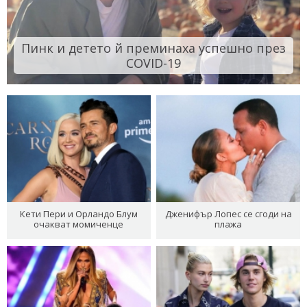
Пинк и детето й преминаха успешно през
COVID-19
Кети Пери и Орландо Блум
Дженифър Лопес се сгоди на
очакват момиченце
плажа