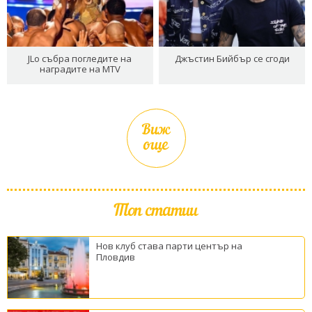
JLo събра погледите на
Джъстин Бийбър се сгоди
наградите на MTV
Виж
още
Топ статии
Нов клуб става парти център на
Пловдив