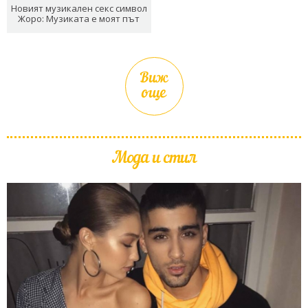
Новият музикален секс символ
Жоро: Музиката е моят път
Виж
още
Мода и стил