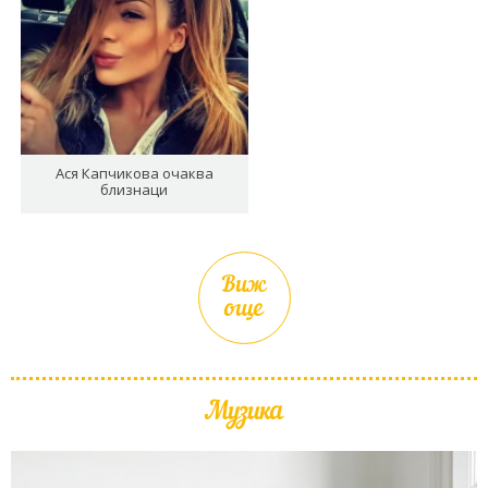
Ася Капчикова очаква
близнаци
Виж
още
Музика