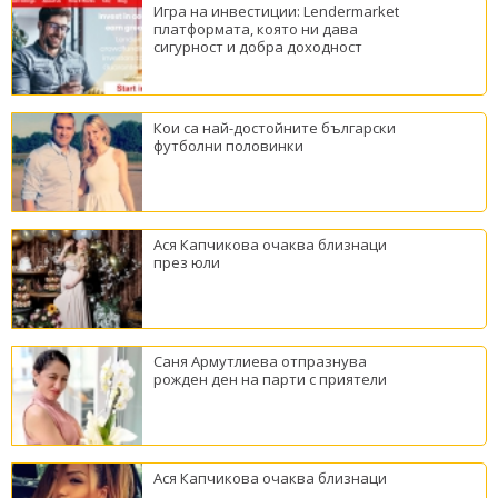
Игра на инвестиции: Lendermarket
платформата, която ни дава
сигурност и добра доходност
Кои са най-достойните български
футболни половинки
Ася Капчикова очаква близнаци
през юли
Саня Армутлиева отпразнува
рожден ден на парти с приятели
Ася Капчикова очаква близнаци