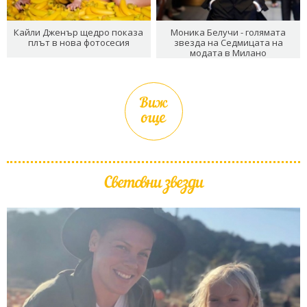
Кайли Дженър щедро показа
Моника Белучи - голямата
плът в нова фотосесия
звезда на Седмицата на
модата в Милано
Виж
още
Световни звезди