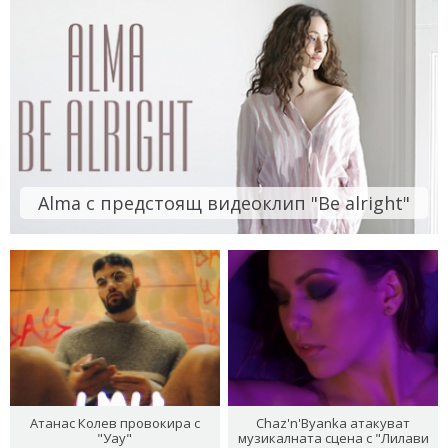
Alma с предстоящ видеоклип "Be alright"
Атанас Колев провокира с
Chaz'n'Byanka атакуват
"Уау"
музикалната сцена с "Лилави