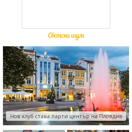
Светски шум
Нов клуб става парти център на Пловдив