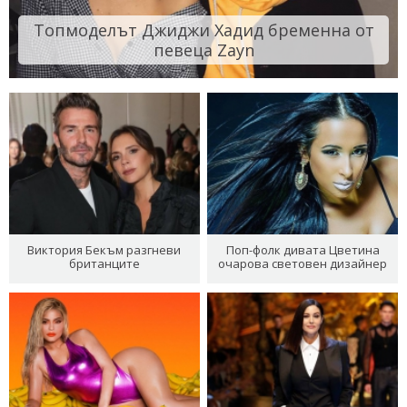
Топмоделът Джиджи Хадид бременна от
певеца Zayn
Виктория Бекъм разгневи
Поп-фолк дивата Цветина
британците
очарова световен дизайнер