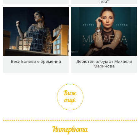
очи"
Веси Бонева е бременна
Дебютен албум от Михаела
Маринова
Виж
още
Интервюта