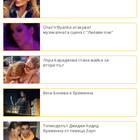
Chaz'n'Byanka атакуват
музикалната сцена с "Лилави очи"
Лора Караджова стана майка за
втори път
Веси Бонева е бременна
Топмоделът Джиджи Хадид
бременна от певеца Zayn