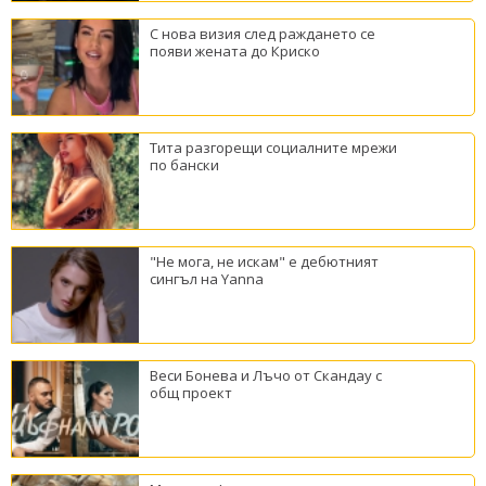
С нова визия след раждането се
появи жената до Криско
Тита разгорещи социалните мрежи
по бански
"Не мога, не искам" е дебютният
сингъл на Yanna
Веси Бонева и Лъчо от Скандау с
общ проект