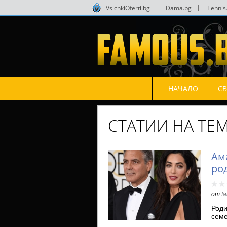
VsichkiOferti.bg
|
Dama.bg
|
Tennis
НАЧАЛО
С
СТАТИИ НА ТЕ
Ам
ро
от
f
Роди
семе
Але