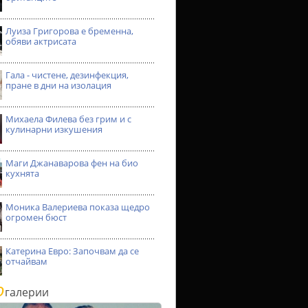
Луиза Григорова е бременна,
обяви актрисата
Гала - чистене, дезинфекция,
пране в дни на изолация
Михаела Филева без грим и с
кулинарни изкушения
Маги Джанаварова фен на био
кухнята
Моника Валериева показа щедро
огромен бюст
Катерина Евро: Започвам да се
отчайвам
о
галерии