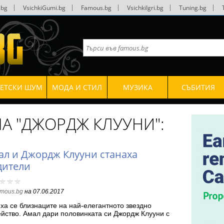
.bg
|
VsichkiGumi.bg
|
Famous.bg
|
VsichkiIgri.bg
|
Tuning.bg
|
ВЕТСКИ ШУМ
МОДА И СТИЛ
МУЗИКА
СЪБИТИЯ
МА "ДЖОРДЖ КЛУУНИ":
ал и Джордж Клууни станаха
дители
amous.bg
на
07.06.2017
ха се близнаците на най-елегантното звездно
йство. Амал дари половинката си Джордж Клууни с
ксандър…