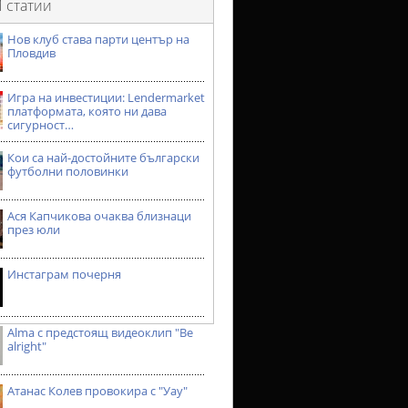
 статии
Нов клуб става парти център на
Пловдив
Игра на инвестиции: Lendermarket
платформата, която ни дава
сигурност…
Кои са най-достойните български
футболни половинки
Ася Капчикова очаква близнаци
през юли
Инстаграм почерня
Alma с предстоящ видеоклип "Be
alright"
Атанас Колев провокира с "Уау"