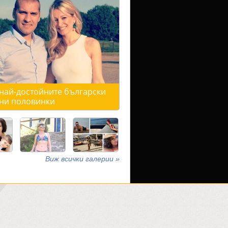
 най-достойните български
ни половинки
Виж всички галерии »