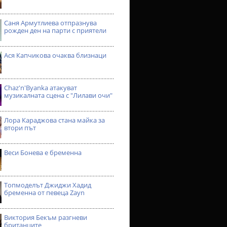
Саня Армутлиева отпразнува
рожден ден на парти с приятели
Ася Капчикова очаква близнаци
Chaz'n'Byanka атакуват
музикалната сцена с "Лилави очи"
Лора Караджова стана майка за
втори път
Веси Бонева е бременна
Топмоделът Джиджи Хадид
бременна от певеца Zayn
Виктория Бекъм разгневи
британците