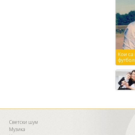
Кои са
футбол
Светски шум
Музика