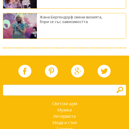
Жана Бергендорф смени визията,
бори се със зависимостта
h
Светски шум
Музика
Интервюта
Мода и стил
Галерия