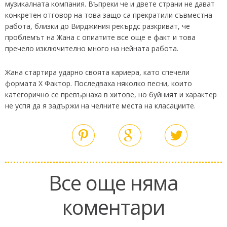
музикалната компания. Въпреки че и двете страни не дават
конкретен отговор на това защо са прекратили съвместна
работа, близки до Вирджиния рекърдс разкриват, че
проблемът на Жана с опиатите все още е факт и това
пречело изключително много на нейната работа.
Жана стартира ударно своята кариера, като спечели
формата X Фактор. Последваха няколко песни, които
категорично се превърнаха в хитове, но буйният и характер
не успя да я задържи на челните места на класациите.
Все още няма
коментари