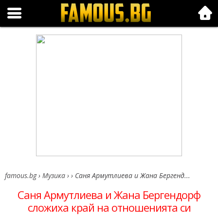
Folk.bg
famous.bg
›
Музика
›
›
Саня Армутлиева и Жана Бергенд...
Саня Армутлиева и Жана Бергендорф
сложиха край на отношенията си