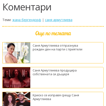
Коментари
Теми:
жана бергендорф
|
саня армутлиева
Още по темата
Саня Армутлиева отпразнува
рожден ден на парти с приятели
Саня Армутлиева продуцира
собствената си дъщеря
Криско се изправя срещу Саня
Армутлиева