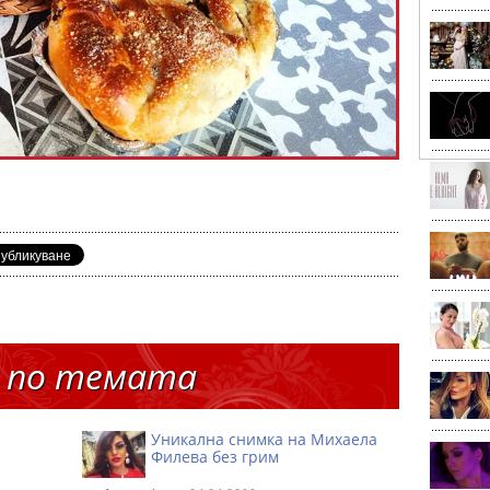
 по темата
Уникална снимка на Михаела
Филева без грим