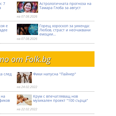
: 7
Астрологичната прогноза на
а
Тамара Глоба за август
на 07.08.2026
коя е
Горещ хороскоп за уикенда:
адее
Любов, страст и неочаквани
емоции…
на 07.08.2026
о от Folk.bg
а след
Фики напусна "Пайнер"
на 24.02.2022
 на
Крум с впечатляващ нов
фиков
музикален проект "100 сърца"
на 22.02.2022