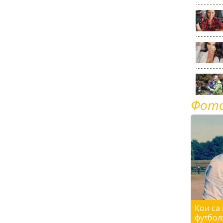
Фот
Кои са
футбол