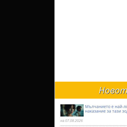
Новот
Мълчанието е най-л
наказание за тази з
на 07.08.2026