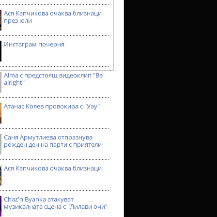
Ася Капчикова очаква близнаци
през юли
Инстаграм почерня
Alma с предстоящ видеоклип "Be
alright"
Атанас Колев провокира с "Уау"
Саня Армутлиева отпразнува
рожден ден на парти с приятели
Ася Капчикова очаква близнаци
Chaz'n'Byanka атакуват
музикалната сцена с "Лилави очи"