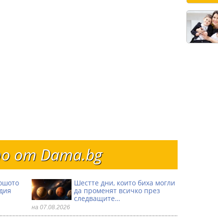
о от Dama.bg
ошото
Шестте дни, които биха могли
одия
да променят всичко през
следващите…
на 07.08.2026