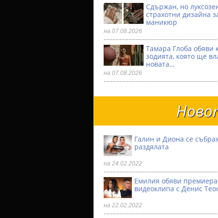
Сдържан, но луксозен
страхотни дизайна з
маникюр
на 07.08.2026
Тамара Глоба обяви 
зодията, която ще вл
новата…
на 07.08.2026
Новот
Галин и Диона се събрах
раздялата
на 24.02.2022
Емилия обяви премиера
видеоклипа с Денис Тео
на 22.02.2022