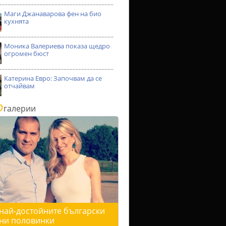
Маги Джанаварова фен на био
кухнята
Моника Валериева показа щедро
огромен бюст
Катерина Евро: Започвам да се
отчайвам
о
галерии
 най-достойните български
ни половинки