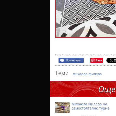
Save
Коментари
Теми
михаела филева
Още
Михаела Филева на
самостоятелно турне