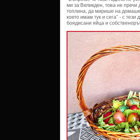
ми за Великден, това не пречи 
топлина, да мирише на домашен
което имам тук и сега" - с тез
боядисани яйца и собственоръ