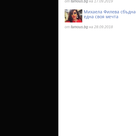
от
famous.bg
на 17.09.2019
Михаела Филева сбъдна
една своя мечта
от
famous.bg
на 28.09.2018