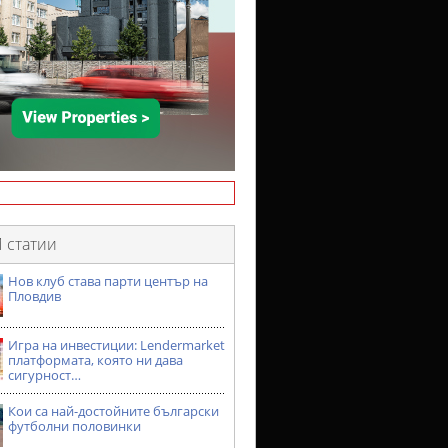
 статии
Нов клуб става парти център на
Пловдив
Игра на инвестиции: Lendermarket
платформата, която ни дава
сигурност…
Кои са най-достойните български
футболни половинки