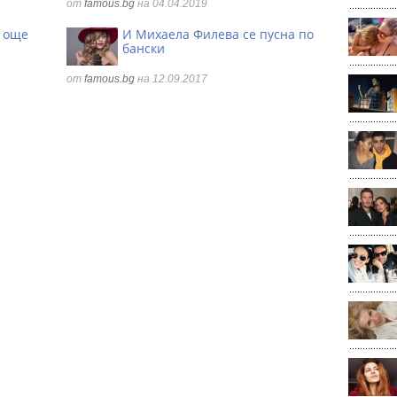
от
famous.bg
на 04.04.2019
 още
И Михаела Филева се пусна по
бански
от
famous.bg
на 12.09.2017