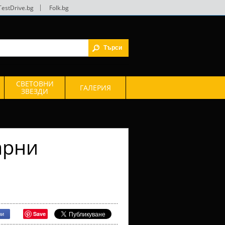
TestDrive.bg
|
Folk.bg
СВЕТОВНИ
ГАЛЕРИЯ
ЗВЕЗДИ
арни
Save
ри