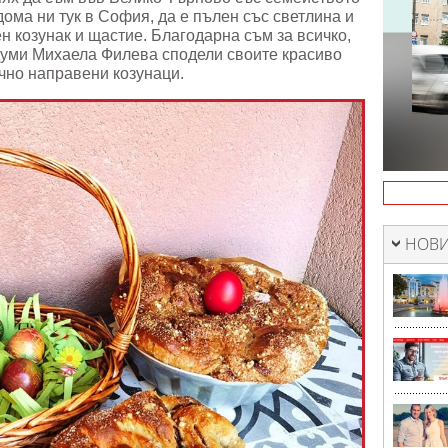
дома ни тук в София, да е пълен със светлина и
 козунак и щастие. Благодарна съм за всичко,
и думи Михаела Филева сподели своите красиво
чно направени козунаци.
НОВИ