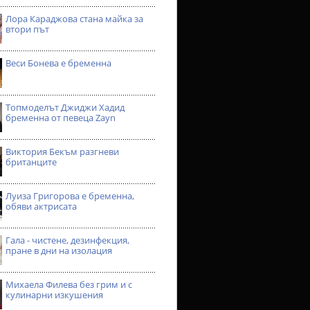
Лора Караджова стана майка за
втори път
Веси Бонева е бременна
Топмоделът Джиджи Хадид
бременна от певеца Zayn
Виктория Бекъм разгневи
британците
Луиза Григорова е бременна,
обяви актрисата
Гала - чистене, дезинфекция,
пране в дни на изолация
Михаела Филева без грим и с
кулинарни изкушения