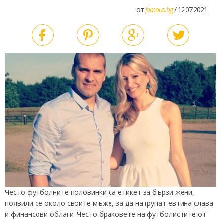
от
famous.bg
/ 12.07.2021
Често футболните половинки са етикет за бързи жени,
появили се около своите мъже, за да натрупат евтина слава
и финансови облаги. Често браковете на футболистите от