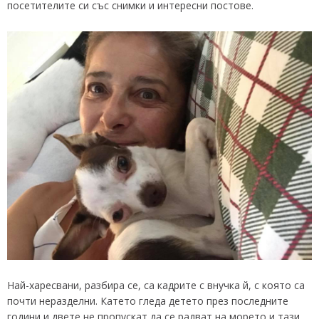
посетителите си със снимки и интересни постове.
Най-харесвани, разбира се, са кадрите с внучка й, с която са
почти неразделни. Катето гледа детето през последните
години и двете не пропускат да се радват на морето и тази