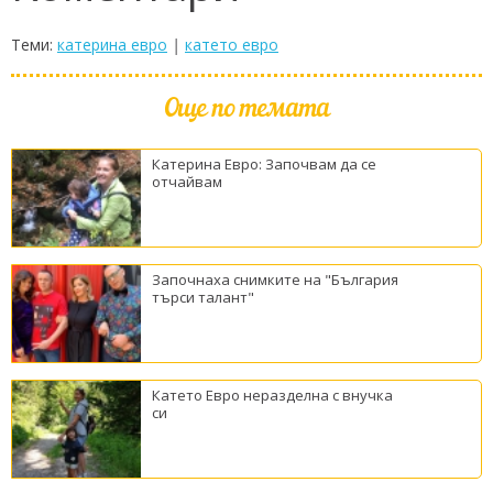
Теми:
катерина евро
|
катето евро
Още по темата
Катерина Евро: Започвам да се
отчайвам
Започнаха снимките на "България
търси талант"
Катето Евро неразделна с внучка
си