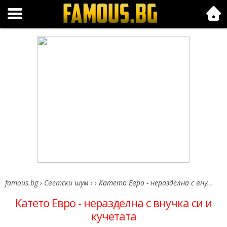
Folk.bg
famous.bg
›
Светски шум
›
›
Катето Евро - неразделна с вну...
Катето Евро - неразделна с внучка си и
кучетата