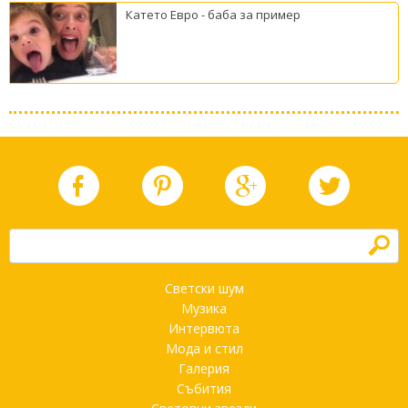
Катето Евро - баба за пример
h
Светски шум
Музика
Интервюта
Мода и стил
Галерия
Събития