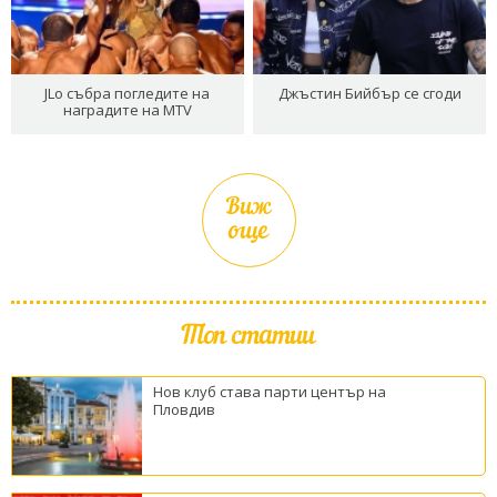
JLo събра погледите на
Джъстин Бийбър се сгоди
наградите на MTV
Виж
още
Топ статии
Нов клуб става парти център на
Пловдив