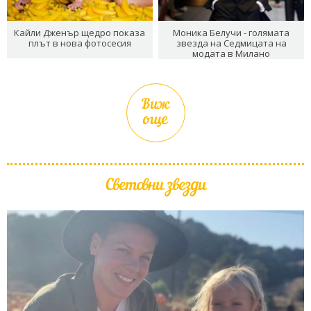
Кайли Дженър щедро показа
Моника Белучи - голямата
плът в нова фотосесия
звезда на Седмицата на
модата в Милано
Виж
още
Световни звезди