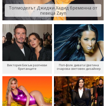
Топмоделът Джиджи Хадид бременна от
певеца Zayn
Виктория Бекъм разгневи
Поп-фолк дивата Цветина
британците
очарова световен дизайнер