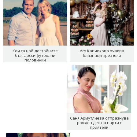
Кои са най-достойните
Ася Капчикова очаква
български футболни
близнаци през юли
половинки
Саня Армутлиева отпразнува
рожден ден на парти с
приятели