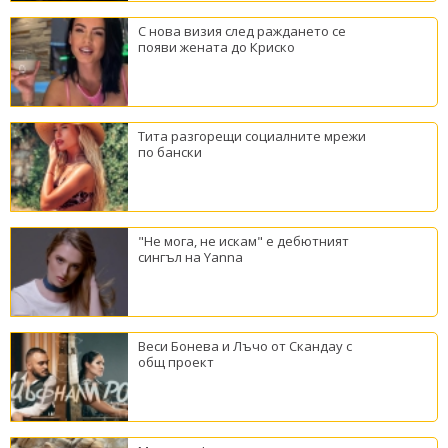
С нова визия след раждането се
появи жената до Криско
Тита разгорещи социалните мрежи
по бански
"Не мога, не искам" е дебютният
сингъл на Yanna
Веси Бонева и Лъчо от Скандау с
общ проект