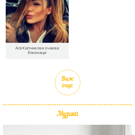
Ася Капчикова очаква
близнаци
Виж
още
Музика