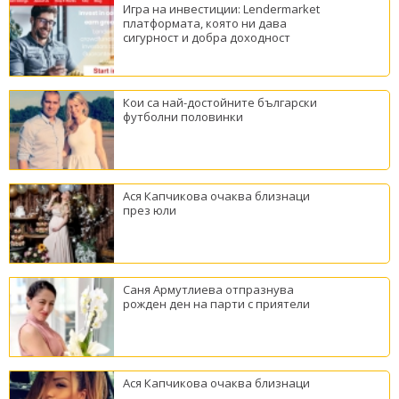
Игра на инвестиции: Lendermarket
платформата, която ни дава
сигурност и добра доходност
Кои са най-достойните български
футболни половинки
Ася Капчикова очаква близнаци
през юли
Саня Армутлиева отпразнува
рожден ден на парти с приятели
Ася Капчикова очаква близнаци