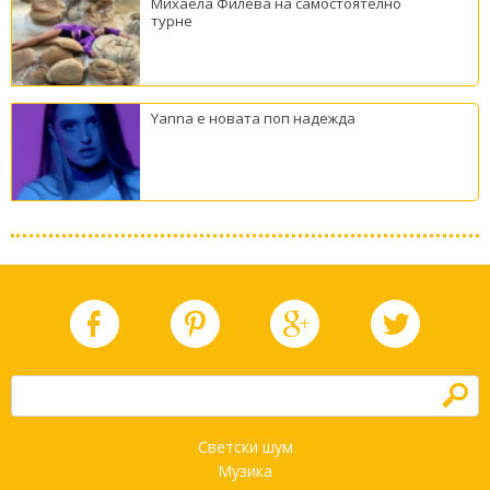
Михаела Филева на самостоятелно
турне
Yanna е новата поп надежда
h
Светски шум
Музика