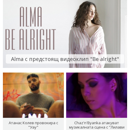
Alma с предстоящ видеоклип "Be alright"
Атанас Колев провокира с
Chaz'n'Byanka атакуват
"Уау"
музикалната сцена с "Лилави