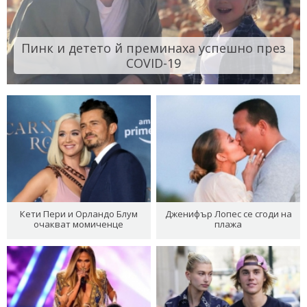
Пинк и детето й преминаха успешно през
COVID-19
Кети Пери и Орландо Блум
Дженифър Лопес се сгоди на
очакват момиченце
плажа