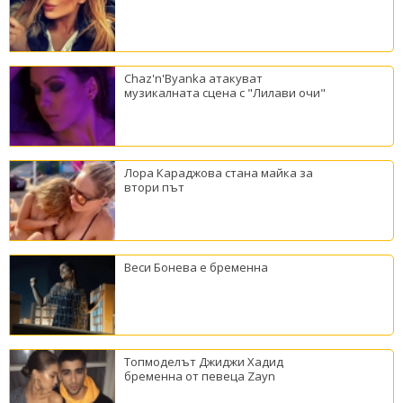
Chaz'n'Byanka атакуват
музикалната сцена с "Лилави очи"
Лора Караджова стана майка за
втори път
Веси Бонева е бременна
Топмоделът Джиджи Хадид
бременна от певеца Zayn