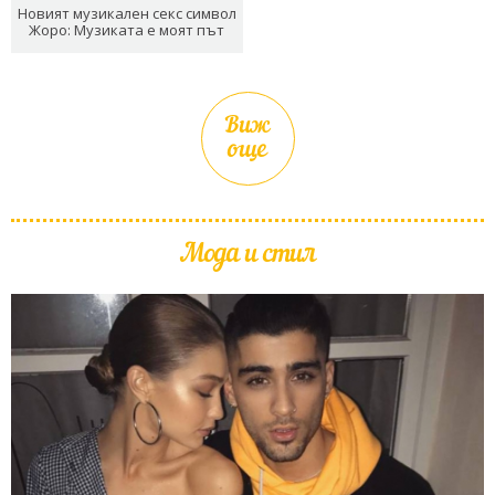
Новият музикален секс символ
Жоро: Музиката е моят път
Виж
още
Мода и стил