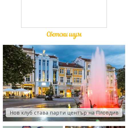
Светски шум
Нов клуб става парти център на Пловдив