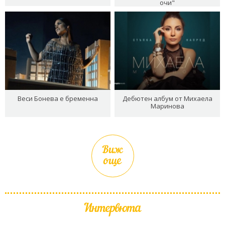
очи"
Веси Бонева е бременна
Дебютен албум от Михаела
Маринова
Виж
още
Интервюта