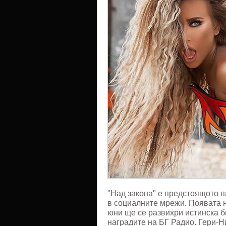
"Над
закона"
"Над закона" е предстоящото п
в социалните мрежи. Появата н
юни ще се развихри истинска б
наградите на БГ Радио. Гери-Н