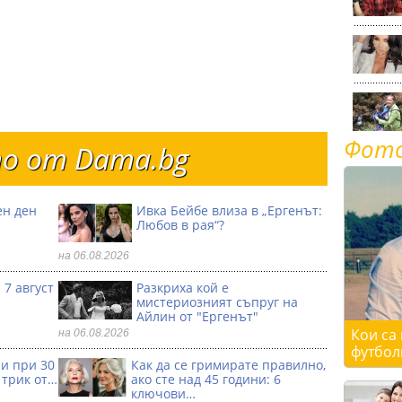
Фот
о от Dama.bg
ен ден
Ивка Бейбе влиза в „Ергенът:
Любов в рая“?
на 06.08.2026
 7 август
Разкриха кой е
мистериозният съпруг на
Айлин от "Ергенът"
Кои са
на 06.08.2026
футбол
ри при 30
Как да се гримирате правилно,
 трик от…
ако сте над 45 години: 6
ключови…