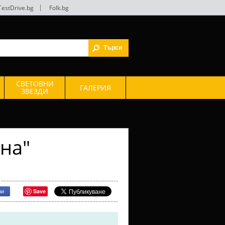
TestDrive.bg
|
Folk.bg
СВЕТОВНИ
ГАЛЕРИЯ
ЗВЕЗДИ
на"
Save
ри