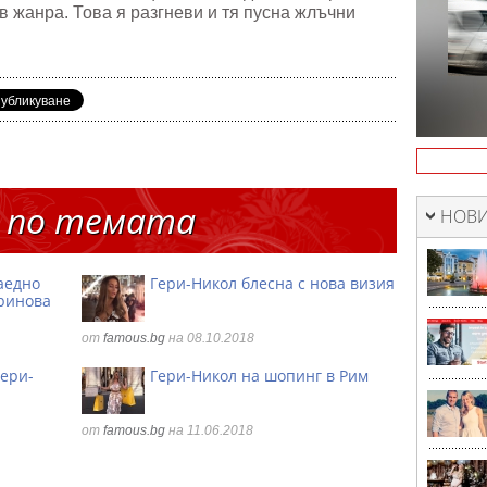
в жанра. Това я разгневи и тя пусна жлъчни
 по темата
НОВИ
аедно
Гери-Никол блесна с нова визия
аринова
от
famous.bg
на 08.10.2018
Гери-
Гери-Никол на шопинг в Рим
от
famous.bg
на 11.06.2018