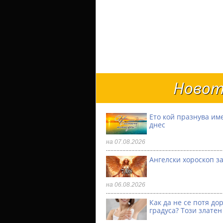
Новот
Ето кой празнува им
днес
на 07.08.2026
Ангелски хороскоп за
на 06.08.2026
Как да не се потя до
градуса? Този златен