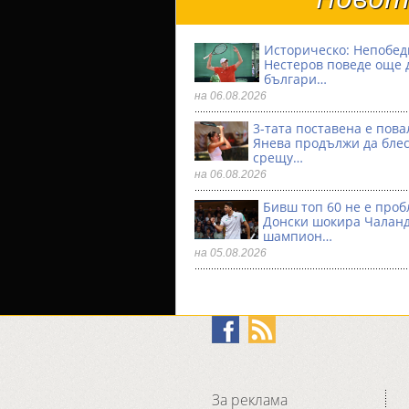
Историческо: Непобе
Нестеров поведе още 
българи…
на 06.08.2026
3-тата поставена е пова
Янева продължи да бле
срещу…
на 06.08.2026
Бивш топ 60 не е проб
Донски шокира Чалан
шампион…
на 05.08.2026
За реклама