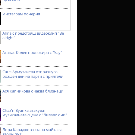
Инстаграм почерня
Alma с предстоящ видеоклип "Be
alright"
Атанас Колев провокира с "Уау"
Саня Армутлиева отпразнува
рожден ден на парти с приятели
Ася Капчикова очаква близнаци
Chaz'n'Byanka атакуват
музикалната сцена с "Лилави очи"
Лора Караджова стана майка за
втори път