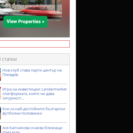
 статии
Нов клуб става парти център на
Пловдив
Игра на инвестиции: Lendermarket
платформата, която ни дава
сигурност…
Кои са най-достойните български
футболни половинки
Ася Капчикова очаква близнаци
през юли