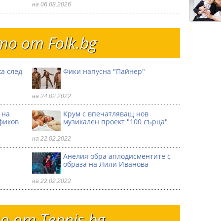
на 06.08.2026
о от Folk.bg
а след
Фики напусна "Пайнер"
на 24.02.2022
 на
Крум с впечатляващ нов
фиков
музикален проект "100 сърца"
на 22.02.2022
Анелия обра аплодисментите с
образа на Лили Иванова
на 22.02.2022
 от Тennis.bg