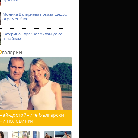
Моника Валериева показа щедро
огромен бюст
Катерина Евро: Започвам да се
отчайвам
о
галерии
 най-достойните български
ни половинки