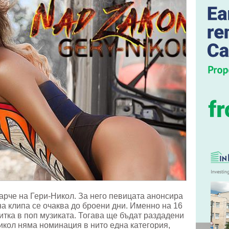
арче на Гери-Никол. За него певицата анонсира
а клипа се очаква до броени дни. Именно на 16
итка в поп музиката. Тогава ще бъдат раздадени
икол няма номинация в нито една категория,