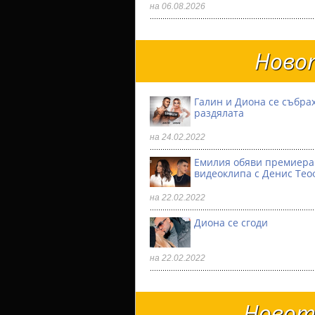
на 06.08.2026
Новот
Галин и Диона се събрах
раздялата
на 24.02.2022
Емилия обяви премиера
видеоклипа с Денис Тео
на 22.02.2022
Диона се сгоди
на 22.02.2022
Новото