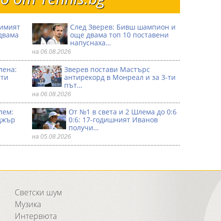
димият
След Зверев: Бивш шампион и
двама
още двама топ 10 поставени
напуснаха…
на 06.08.2026
лена:
Зверев постави Мастърс
сти
антирекорд в Монреал и за 3-ти
път…
на 06.08.2026
лем:
От №1 в света и 2 Шлема до 0:6
джър
0:6: 17-годишният Иванов
получи…
на 05.08.2026
Светски шум
Музика
Интервюта