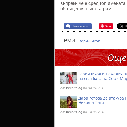
въпреки че е сред топ имената 
обръщения в инстаграм.
Save
Коментари
Теми
гери-никол
Още
Гери-Никол и Камелия з
на сватбата на Софи М
от
famous.bg
на 04.04.2019
Дара готова да атакува 
Никол и Тита
от
famous.bg
на 19.06.2018