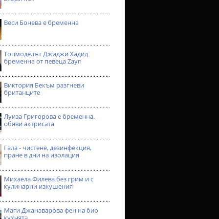
Веси Бонева е бременна
Топмоделът Джиджи Хадид
бременна от певеца Zayn
Виктория Бекъм разгневи
британците
Луиза Григорова е бременна,
обяви актрисата
Гала - чистене, дезинфекция,
пране в дни на изолация
Михаела Филева без грим и с
кулинарни изкушения
Маги Джанаварова фен на био
кухнята