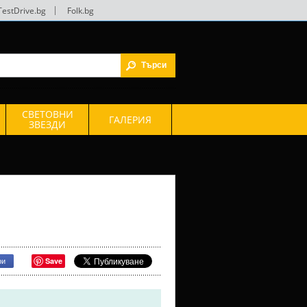
TestDrive.bg
|
Folk.bg
СВЕТОВНИ
ГАЛЕРИЯ
ЗВЕЗДИ
Save
ри