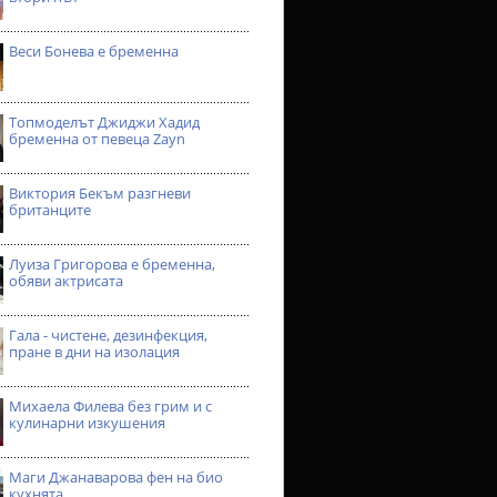
Веси Бонева е бременна
Топмоделът Джиджи Хадид
бременна от певеца Zayn
Виктория Бекъм разгневи
британците
Луиза Григорова е бременна,
обяви актрисата
Гала - чистене, дезинфекция,
пране в дни на изолация
Михаела Филева без грим и с
кулинарни изкушения
Маги Джанаварова фен на био
кухнята