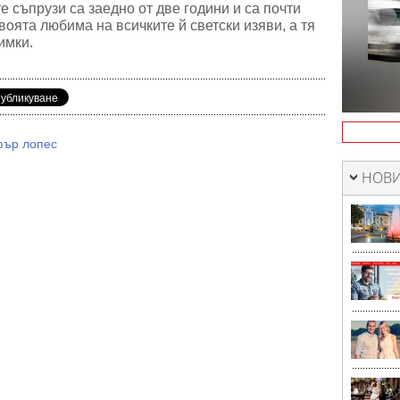
 съпрузи са заедно от две години и са почти
воята любима на всичките й светски изяви, а тя
нимки.
ър лопес
НОВИ