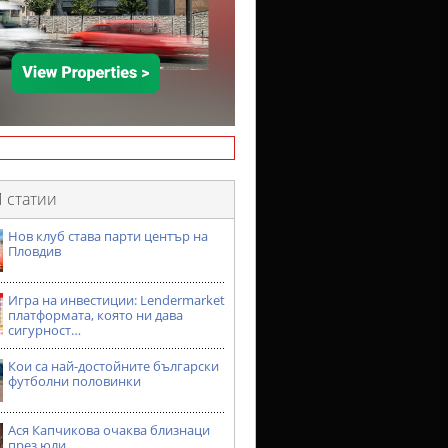
 статии
Нов клуб става парти център на
Пловдив
Игра на инвестиции: Lendermarket
платформата, която ни дава
сигурност…
Кои са най-достойните български
футболни половинки
Ася Капчикова очаква близнаци
през юли