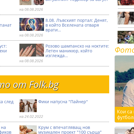
на 08.08.2026
8.08. Лъвският портал: Денят,
танат
в който Вселената отваря
врати…
на 08.08.2026
уст:
Розово шампанско на ноктите:
Фот
секи
Летен маникюр, който
изглежда…
на 08.08.2026
о от Folk.bg
а след
Фики напусна "Пайнер"
Кои са
футбол
на 24.02.2022
 на
Крум с впечатляващ нов
фиков
музикален проект "100 сърца"