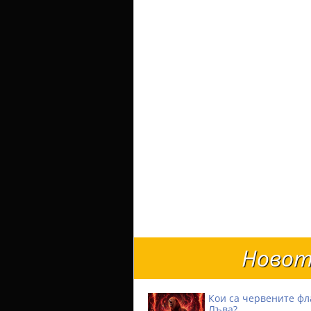
Новот
Кои са червените фл
Лъва?