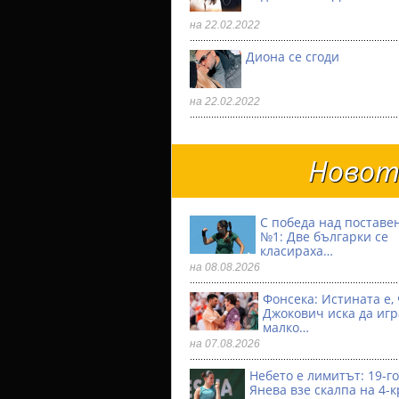
на 22.02.2022
Диона се сгоди
на 22.02.2022
Новото
С победа над поставе
№1: Две българки се
класираха…
на 08.08.2026
Фонсека: Истината е, 
Джокович иска да игр
малко…
на 07.08.2026
Небето е лимитът: 19-
Янева взe скалпа на 4-