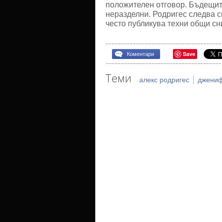
положителен отговор. Бъдещите
неразделни. Родригес следва с
често публикува техни общи с
Save
Коментари
Теми
|
алекс родригес
джениф