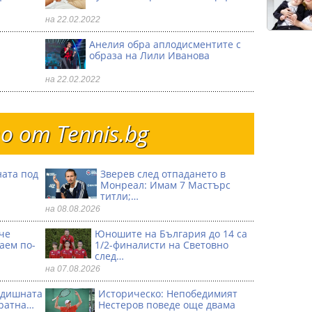
на 22.02.2022
Анелия обра аплодисментите с
образа на Лили Иванова
на 22.02.2022
 от Тennis.bg
ната под
Зверев след отпадането в
Монреал: Имам 7 Мастърс
титли;…
на 08.08.2026
че
Юношите на България до 14 са
аем по-
1/2-финалисти на Световно
след…
на 07.08.2026
годишната
Историческо: Непобедимият
кратна…
Нестеров поведе още двама