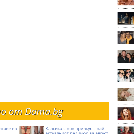
о от Dama.bg
агове на
Класика с нов привкус – най-
актуалният педикюр за август