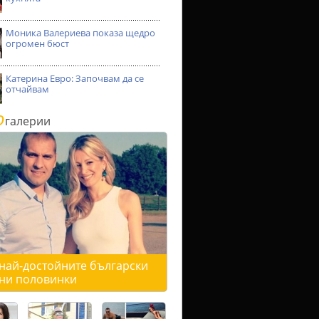
Моника Валериева показа щедро
огромен бюст
Катерина Евро: Започвам да се
отчайвам
о
галерии
 най-достойните български
ни половинки