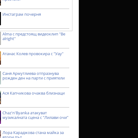
Инстаграм почерня
Alma с предстоящ видеоклип "Be
alright"
Атанас Колев провокира с "Уау"
Саня Армутлиева отпразнува
рожден ден на парти с приятели
Ася Капчикова очаква близнаци
Chaz'n'Byanka атакуват
музикалната сцена с "Лилави очи"
Лора Караджова стана майка за
втори път