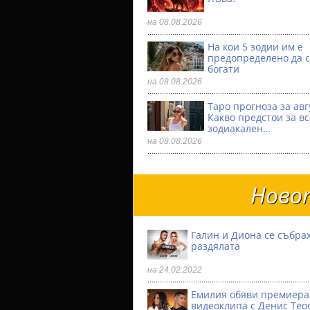
на 08.08.2026
На кои 5 зодии им е
предопределено да с
богати
на 08.08.2026
Таро прогноза за авг
Какво предстои за в
зодиакален…
на 08.08.2026
Новот
Галин и Диона се събрах
раздялата
на 24.02.2022
Емилия обяви премиера
видеоклипа с Денис Тео