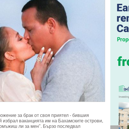
жение за брак от своя приятел - бившия
й избрал ваканцията им на Бахамските острови,
 омъжиш ли за мен". Бързо последвал