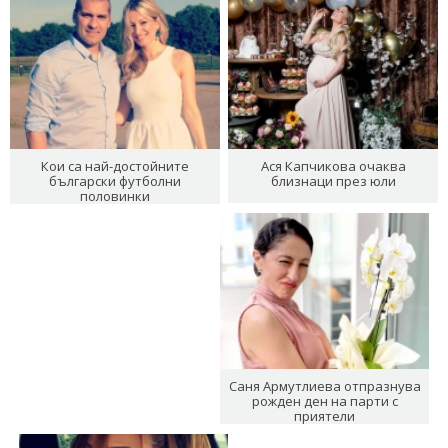
Кои са най-достойните
Ася Капчикова очаква
български футболни
близнаци през юли
половинки
Саня Армутлиева отпразнува
рожден ден на парти с
приятели