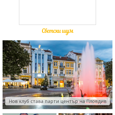
Светски шум
Нов клуб става парти център на Пловдив