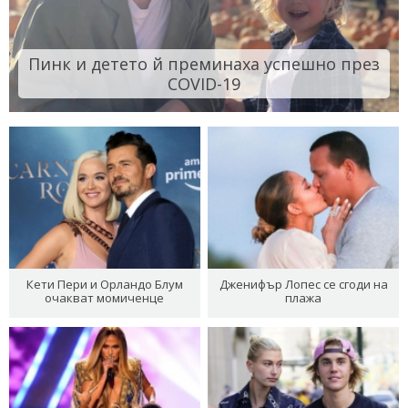
Пинк и детето й преминаха успешно през
COVID-19
Кети Пери и Орландо Блум
Дженифър Лопес се сгоди на
очакват момиченце
плажа