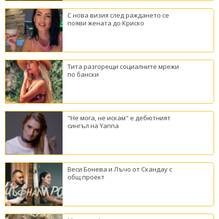
С нова визия след раждането се
появи жената до Криско
Тита разгорещи социалните мрежи
по бански
"Не мога, не искам" е дебютният
сингъл на Yanna
Веси Бонева и Лъчо от Скандау с
общ проект