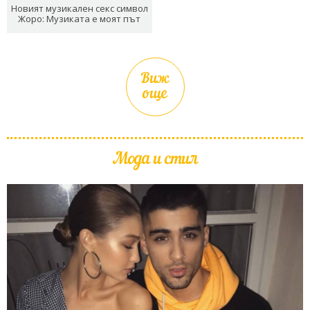
Новият музикален секс символ
Жоро: Музиката е моят път
Виж
още
Мода и стил