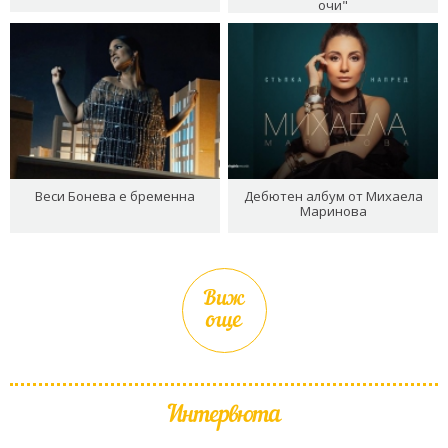
очи"
Веси Бонева е бременна
Дебютен албум от Михаела
Маринова
Виж
още
Интервюта