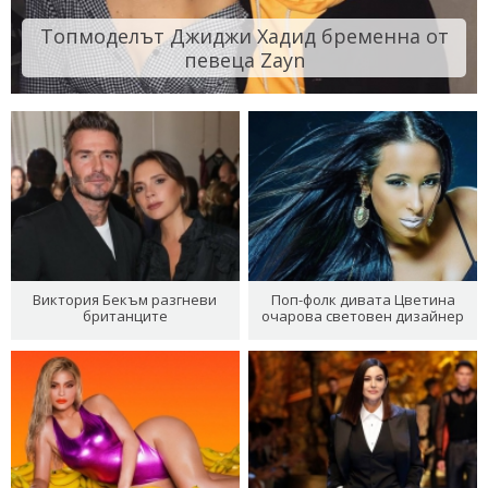
Топмоделът Джиджи Хадид бременна от
певеца Zayn
Виктория Бекъм разгневи
Поп-фолк дивата Цветина
британците
очарова световен дизайнер