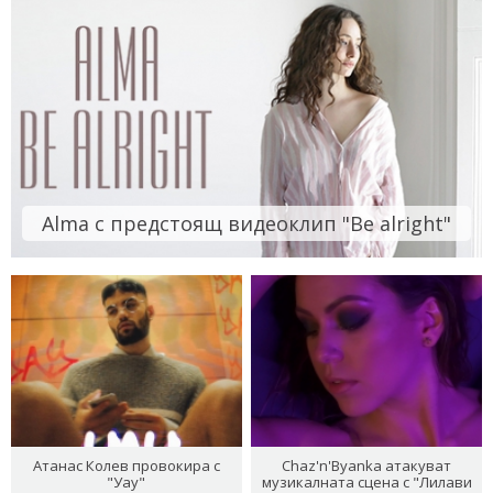
Alma с предстоящ видеоклип "Be alright"
Атанас Колев провокира с
Chaz'n'Byanka атакуват
"Уау"
музикалната сцена с "Лилави