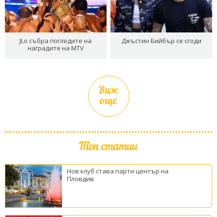
JLo събра погледите на
Джъстин Бийбър се сгоди
наградите на MTV
Виж
още
Топ статии
Нов клуб става парти център на
Пловдив