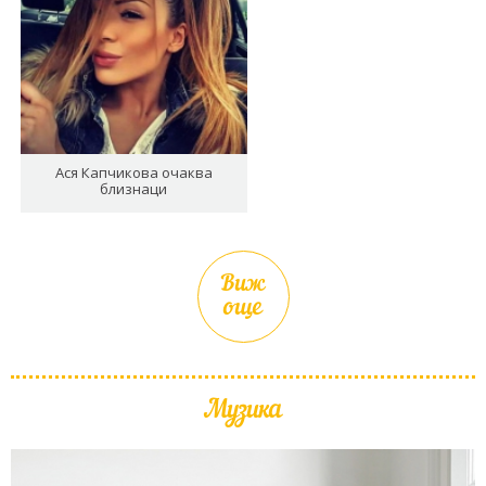
Ася Капчикова очаква
близнаци
Виж
още
Музика