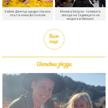
Кайли Дженър щедро показа
Моника Белучи - голямата
плът в нова фотосесия
звезда на Седмицата на
модата в Милано
Виж
още
Световни звезди