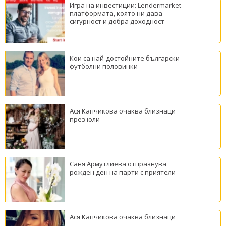
Игра на инвестиции: Lendermarket
платформата, която ни дава
сигурност и добра доходност
Кои са най-достойните български
футболни половинки
Ася Капчикова очаква близнаци
през юли
Саня Армутлиева отпразнува
рожден ден на парти с приятели
Ася Капчикова очаква близнаци