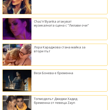
Chaz'n'Byanka атакуват
музикалната сцена с "Лилави очи"
Лора Караджова стана майка за
втори път
Веси Бонева е бременна
Топмоделът Джиджи Хадид
бременна от певеца Zayn