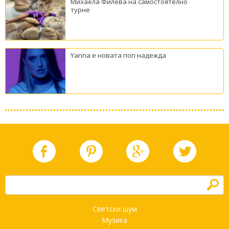
Михаела Филева на самостоятелно
турне
Yanna е новата поп надежда
h
Светски шум
Музика