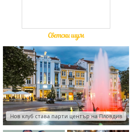
Светски шум
Нов клуб става парти център на Пловдив