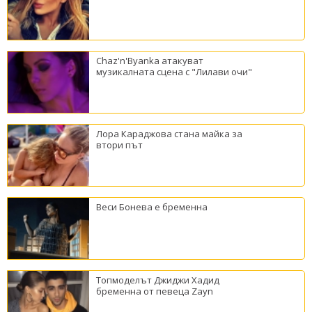
Chaz'n'Byanka атакуват
музикалната сцена с "Лилави очи"
Лора Караджова стана майка за
втори път
Веси Бонева е бременна
Топмоделът Джиджи Хадид
бременна от певеца Zayn