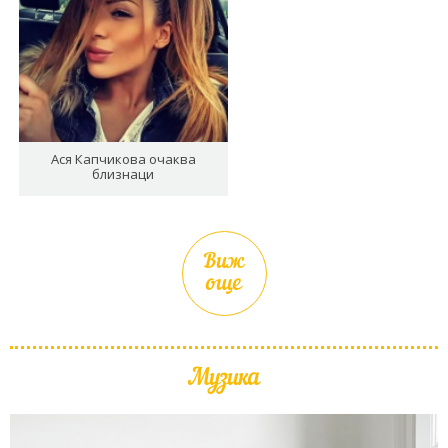
Ася Капчикова очаква
близнаци
Виж
още
Музика