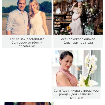
Кои са най-достойните
Ася Капчикова очаква
български футболни
близнаци през юли
половинки
Саня Армутлиева отпразнува
рожден ден на парти с
приятели