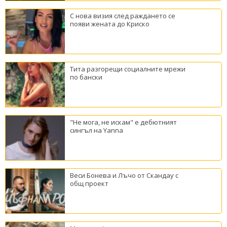
С нова визия след раждането се
появи жената до Криско
Тита разгорещи социалните мрежи
по бански
"Не мога, не искам" е дебютният
сингъл на Yanna
Веси Бонева и Лъчо от Скандау с
общ проект