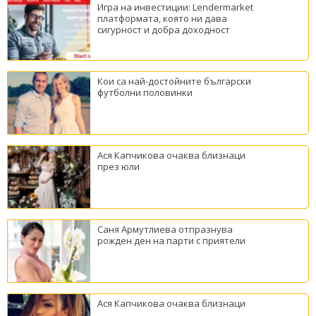
Игра на инвестиции: Lendermarket
платформата, която ни дава
сигурност и добра доходност
Кои са най-достойните български
футболни половинки
Ася Капчикова очаква близнаци
през юли
Саня Армутлиева отпразнува
рожден ден на парти с приятели
Ася Капчикова очаква близнаци