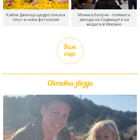
Кайли Дженър щедро показа
Моника Белучи - голямата
плът в нова фотосесия
звезда на Седмицата на
модата в Милано
Виж
още
Световни звезди