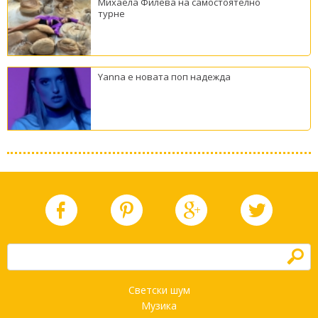
Михаела Филева на самостоятелно
турне
Yanna е новата поп надежда
h
Светски шум
Музика