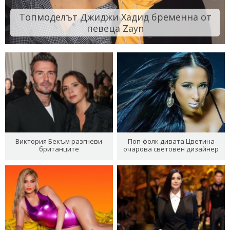
Топмоделът Джиджи Хадид бременна от
певеца Zayn
Виктория Бекъм разгневи
Поп-фолк дивата Цветина
британците
очарова световен дизайнер