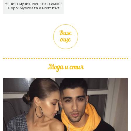
Новият музикален секс символ
Жоро: Музиката е моят път
Виж
още
Мода и стил