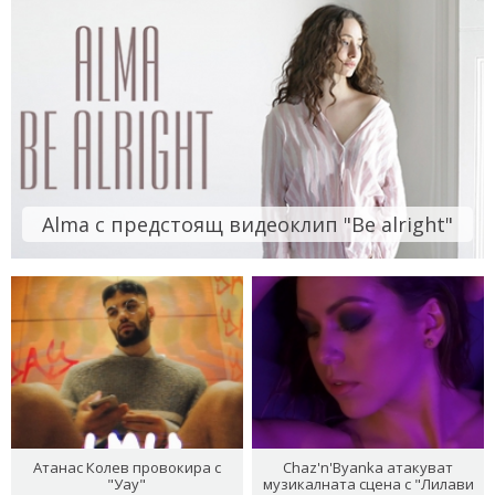
Alma с предстоящ видеоклип "Be alright"
Атанас Колев провокира с
Chaz'n'Byanka атакуват
"Уау"
музикалната сцена с "Лилави