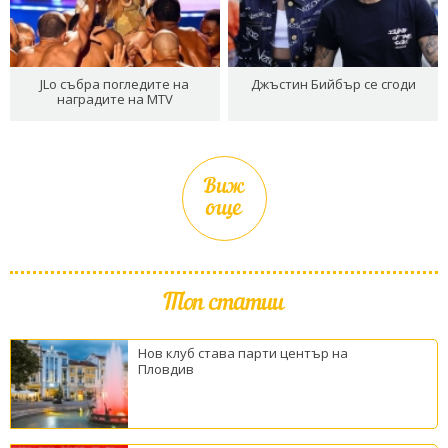
JLo събра погледите на
Джъстин Бийбър се сгоди
наградите на MTV
Виж
още
Топ статии
Нов клуб става парти център на
Пловдив