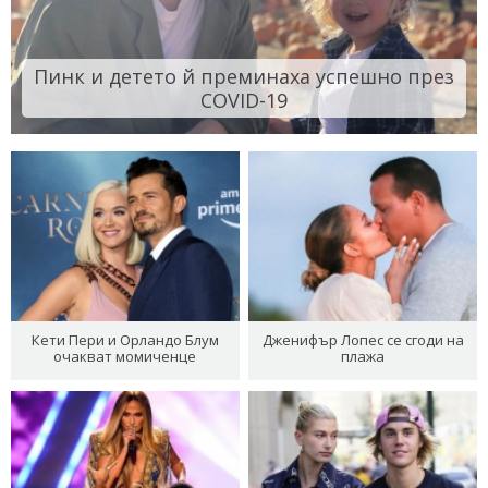
Пинк и детето й преминаха успешно през
COVID-19
Кети Пери и Орландо Блум
Дженифър Лопес се сгоди на
очакват момиченце
плажа