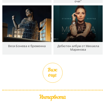
очи"
Веси Бонева е бременна
Дебютен албум от Михаела
Маринова
Виж
още
Интервюта