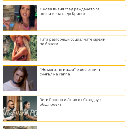
С нова визия след раждането се
появи жената до Криско
Тита разгорещи социалните мрежи
по бански
"Не мога, не искам" е дебютният
сингъл на Yanna
Веси Бонева и Лъчо от Скандау с
общ проект