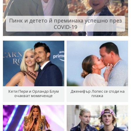
Пинк и детето й преминаха успешно през
COVID-19
Кети Пери и Орландо Блум
Дженифър Лопес се сгоди на
очакват момиченце
плажа