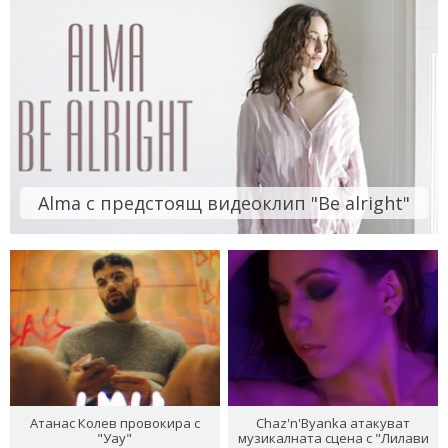
Alma с предстоящ видеоклип "Be alright"
Атанас Колев провокира с
Chaz'n'Byanka атакуват
"Уау"
музикалната сцена с "Лилави