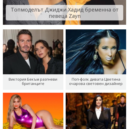
Топмоделът Джиджи Хадид бременна от
певеца Zayn
Виктория Бекъм разгневи
Поп-фолк дивата Цветина
британците
очарова световен дизайнер