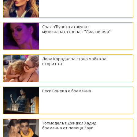
Chaz'n'Byanka атакуват
музикалната сцена с "Лилави очи"
Лора Караджова стана майка за
втори път
Веси Бонева е бременна
Топмоделът Джиджи Хадид
бременна от певеца Zayn