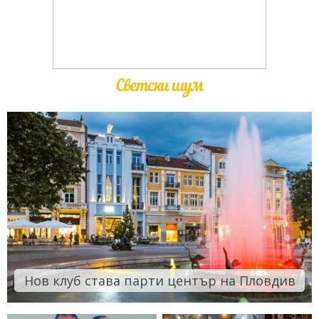
Светски шум
Нов клуб става парти център на Пловдив