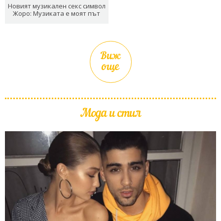
Новият музикален секс символ
Жоро: Музиката е моят път
Виж
още
Мода и стил