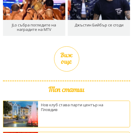
JLo събра погледите на
Джъстин Бийбър се сгоди
наградите на MTV
Виж
още
Топ статии
Нов клуб става парти център на
Пловдив