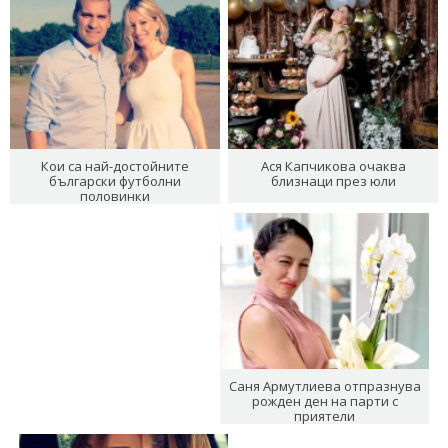
Кои са най-достойните
Ася Капчикова очаква
български футболни
близнаци през юли
половинки
Саня Армутлиева отпразнува
рожден ден на парти с
приятели