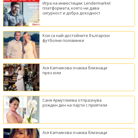
Игра на инвестиции: Lendermarket
платформата, която ни дава
сигурност и добра доходност
Кои са най-достойните български
футболни половинки
Ася Капчикова очаква близнаци
през юли
Саня Армутлиева отпразнува
рожден ден на парти с приятели
Ася Капчикова очаква близнаци