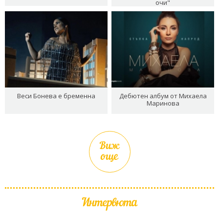
очи"
Веси Бонева е бременна
Дебютен албум от Михаела
Маринова
Виж
още
Интервюта