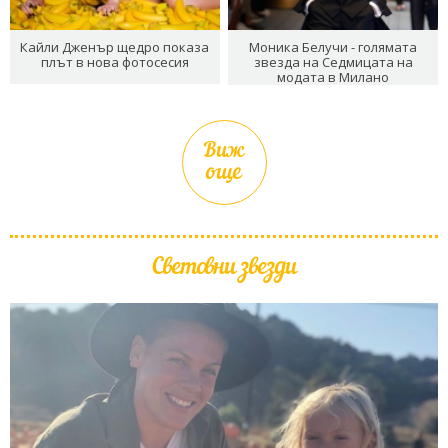
Кайли Дженър щедро показа
Моника Белучи - голямата
плът в нова фотосесия
звезда на Седмицата на
модата в Милано
Виж
още
Световни звезди