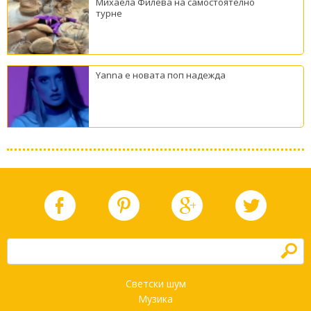
Михаела Филева на самостоятелно
турне
Yanna е новата поп надежда
h
Светски шум
Музика