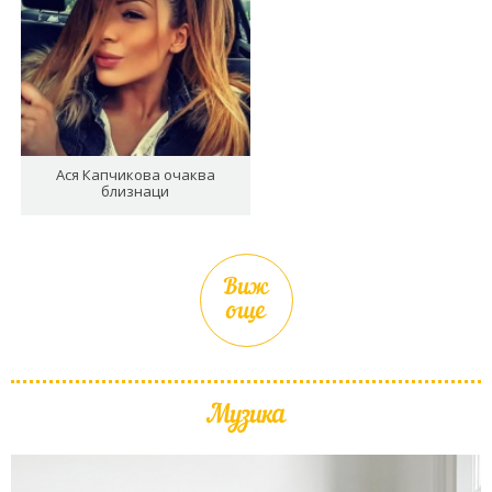
Ася Капчикова очаква
близнаци
Виж
още
Музика