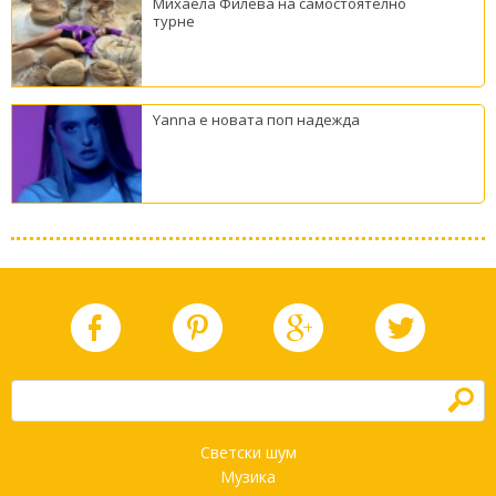
Михаела Филева на самостоятелно
турне
Yanna е новата поп надежда
h
Светски шум
Музика