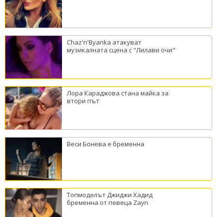
Chaz'n'Byanka атакуват
музикалната сцена с "Лилави очи"
Лора Караджова стана майка за
втори път
Веси Бонева е бременна
Топмоделът Джиджи Хадид
бременна от певеца Zayn