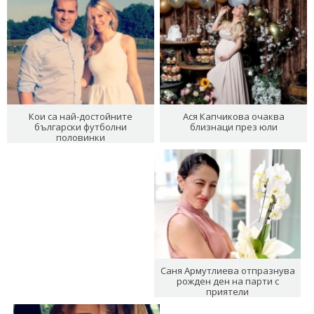
Кои са най-достойните
Ася Капчикова очаква
български футболни
близнаци през юли
половинки
Саня Армутлиева отпразнува
рожден ден на парти с
приятели