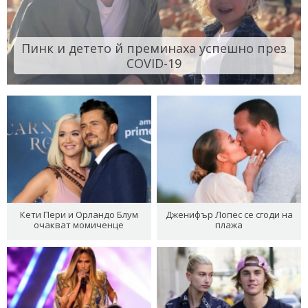
Пинк и детето й преминаха успешно през
COVID-19
Кети Пери и Орландо Блум
Дженифър Лопес се сгоди на
очакват момиченце
плажа