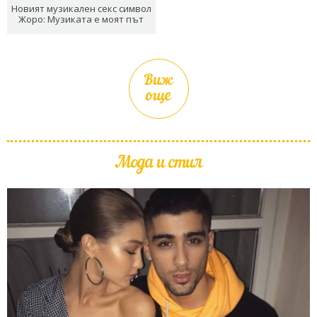
Новият музикален секс символ
Жоро: Музиката е моят път
Виж
още
Мода и стил