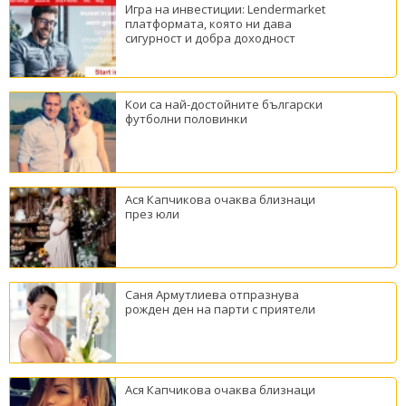
Игра на инвестиции: Lendermarket
платформата, която ни дава
сигурност и добра доходност
Кои са най-достойните български
футболни половинки
Ася Капчикова очаква близнаци
през юли
Саня Армутлиева отпразнува
рожден ден на парти с приятели
Ася Капчикова очаква близнаци