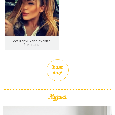
Ася Капчикова очаква
близнаци
Виж
още
Музика