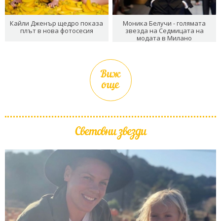
Кайли Дженър щедро показа
Моника Белучи - голямата
плът в нова фотосесия
звезда на Седмицата на
модата в Милано
Виж
още
Световни звезди