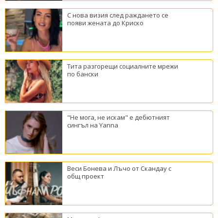
С нова визия след раждането се
появи жената до Криско
Тита разгорещи социалните мрежи
по бански
"Не мога, не искам" е дебютният
сингъл на Yanna
Веси Бонева и Лъчо от Скандау с
общ проект