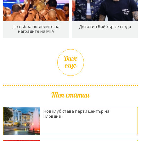
JLo събра погледите на
Джъстин Бийбър се сгоди
наградите на MTV
Виж
още
Топ статии
Нов клуб става парти център на
Пловдив