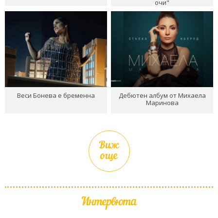
очи"
Веси Бонева е бременна
Дебютен албум от Михаела
Маринова
Виж
още
Интервюта