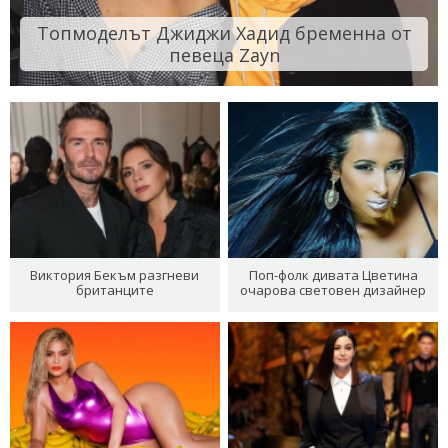
Топмоделът Джиджи Хадид бременна от
певеца Zayn
Виктория Бекъм разгневи
Поп-фолк дивата Цветина
британците
очарова световен дизайнер