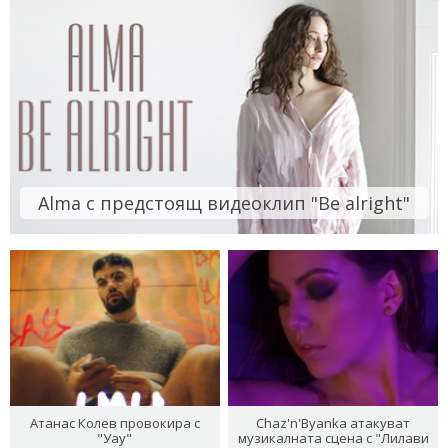
Alma с предстоящ видеоклип "Be alright"
Атанас Колев провокира с
Chaz'n'Byanka атакуват
"Уау"
музикалната сцена с "Лилави