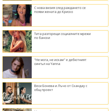
С нова визия след раждането се
появи жената до Криско
Тита разгорещи социалните мрежи
по бански
"Не мога, не искам" е дебютният
сингъл на Yanna
Веси Бонева и Лъчо от Скандау с
общ проект