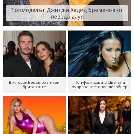
Топмоделът Джиджи Хадид бременна от
певеца Zayn
Виктория Бекъм разгневи
Поп-фолк дивата Цветина
британците
очарова световен дизайнер