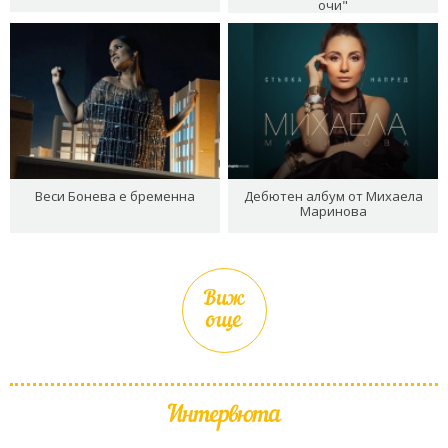
очи"
Веси Бонева е бременна
Дебютен албум от Михаела
Маринова
Виж
още
Интервюта