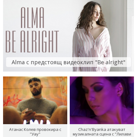
Alma с предстоящ видеоклип "Be alright"
Атанас Колев провокира с
Chaz'n'Byanka атакуват
"Уау"
музикалната сцена с "Лилави