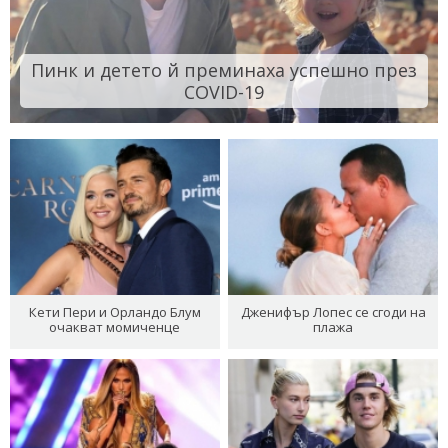
Пинк и детето й преминаха успешно през
COVID-19
Кети Пери и Орландо Блум
Дженифър Лопес се сгоди на
очакват момиченце
плажа