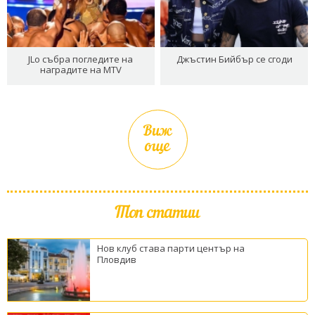
JLo събра погледите на
Джъстин Бийбър се сгоди
наградите на MTV
Виж
още
Топ статии
Нов клуб става парти център на
Пловдив