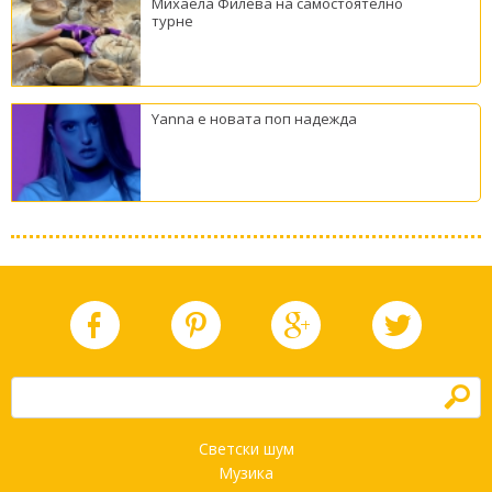
Михаела Филева на самостоятелно
турне
Yanna е новата поп надежда
h
Светски шум
Музика