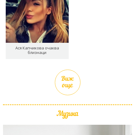
Ася Капчикова очаква
близнаци
Виж
още
Музика