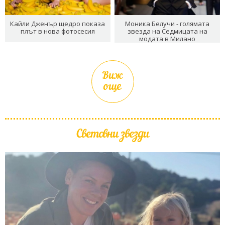
Кайли Дженър щедро показа
Моника Белучи - голямата
плът в нова фотосесия
звезда на Седмицата на
модата в Милано
Виж
още
Световни звезди