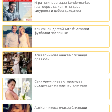
Игра на инвестиции: Lendermarket
платформата, която ни дава
сигурност и добра доходност
Кои са най-достойните български
футболни половинки
Ася Капчикова очаква близнаци
през юли
Саня Армутлиева отпразнува
рожден ден на парти с приятели
Ася Капчикова очаква близнаци