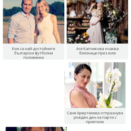
Кои са най-достойните
Ася Капчикова очаква
български футболни
близнаци през юли
половинки
Саня Армутлиева отпразнува
рожден ден на парти с
приятели