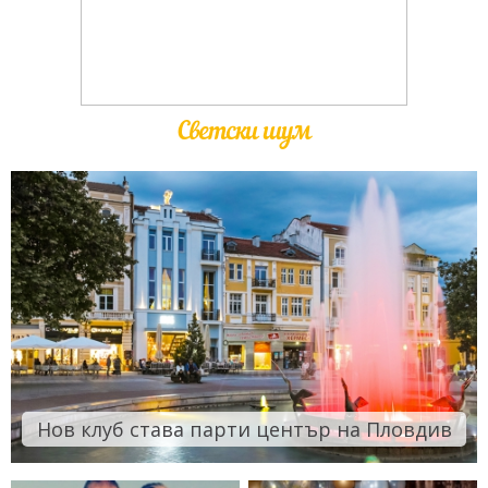
Светски шум
Нов клуб става парти център на Пловдив