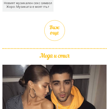
Новият музикален секс символ
Жоро: Музиката е моят път
Виж
още
Мода и стил