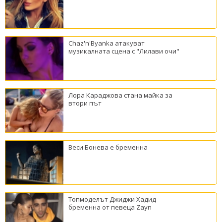
Chaz'n'Byanka атакуват
музикалната сцена с "Лилави очи"
Лора Караджова стана майка за
втори път
Веси Бонева е бременна
Топмоделът Джиджи Хадид
бременна от певеца Zayn