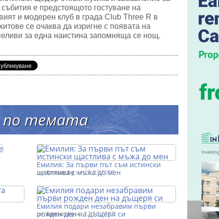
 събития е предстоящото гостуване на
ият и модерен клуб в града Club Three R в
хитове се очаква да изригне с появата на
пеливи за една наистина запомняща се нощ.
 по темата
Емилия: За първи път съм истински
щастлива с мъжа до мен
от
famous.bg
на 15.03.2018
Емилия подари незабравим първи
рожден ден на дъщеря си
от
famous.bg
на 12.10.2017