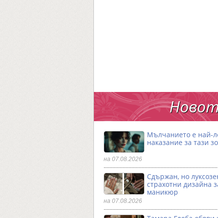
Новот
Мълчанието е най-
наказание за тази з
на 07.08.2026
Сдържан, но луксозен
страхотни дизайна з
маникюр
на 07.08.2026