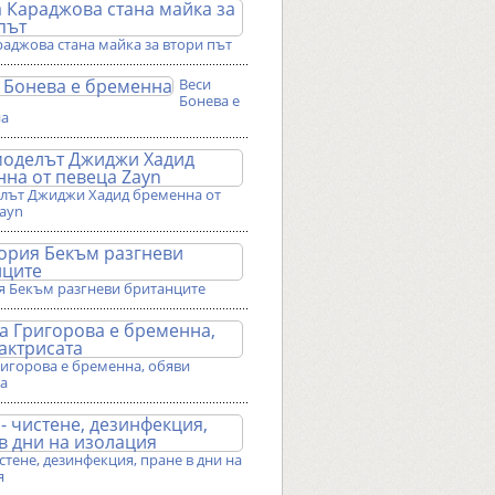
аджова стана майка за втори път
Веси
Бонева е
на
лът Джиджи Хадид бременна от
Zayn
я Бекъм разгневи британците
ригорова е бременна, обяви
та
истене, дезинфекция, пране в дни на
я