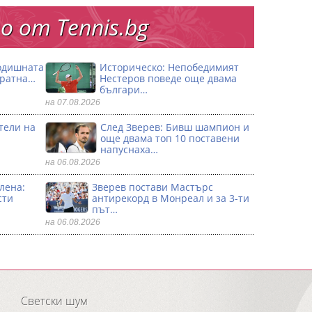
 от Тennis.bg
годишната
Историческо: Непобедимият
кратна…
Нестеров поведе още двама
българи…
на 07.08.2026
тели на
След Зверев: Бивш шампион и
още двама топ 10 поставени
напуснаха…
на 06.08.2026
лена:
Зверев постави Мастърс
сти
антирекорд в Монреал и за 3-ти
път…
на 06.08.2026
Светски шум