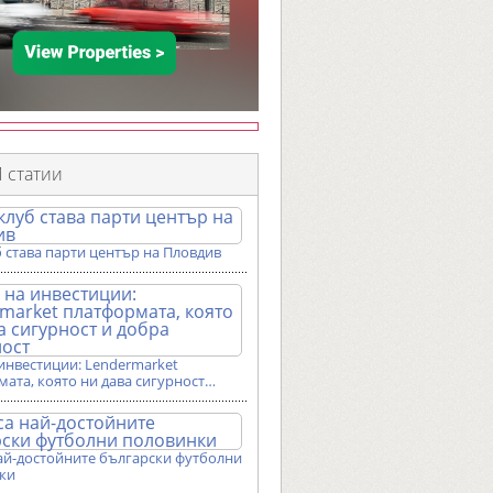
 статии
 става парти център на Пловдив
инвестиции: Lendermarket
ата, която ни дава сигурност…
ай-достойните български футболни
ки