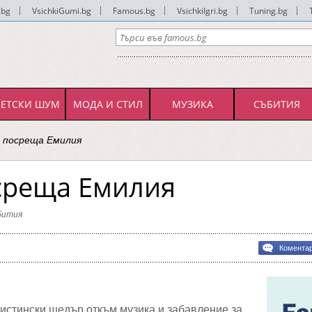
.bg
|
VsichkiGumi.bg
|
Famous.bg
|
VsichkiIgri.bg
|
Tuning.bg
|
ВЕТСКИ ШУМ
МОДА И СТИЛ
МУЗИКА
СЪБИТИЯ
 посреща Емилия
среща Емилия
бития
в
bg
Комента
а
истински щедър откъм музика и забавление за