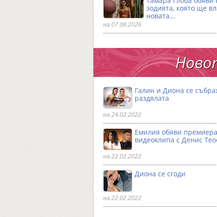
Тамара Глоба обяви 
зодията, която ще в
новата…
на 07.08.2026
Новот
Галин и Диона се събра
раздялата
на 24.02.2022
Емилия обяви премиера
видеоклипа с Денис Те
на 22.02.2022
Диона се сгоди
на 22.02.2022