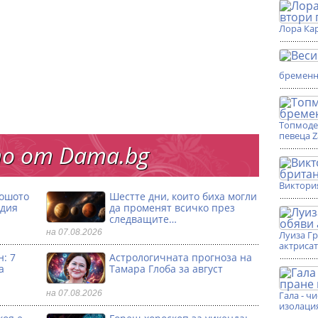
Лора Кар
бремен
Топмоде
певеца 
о от Dama.bg
Виктори
лошото
Шестте дни, които биха могли
одия
да променят всичко през
следващите…
на 07.08.2026
Луиза Г
актриса
: 7
Астрологичната прогноза на
а
Тамара Глоба за август
на 07.08.2026
Гала - ч
изолаци