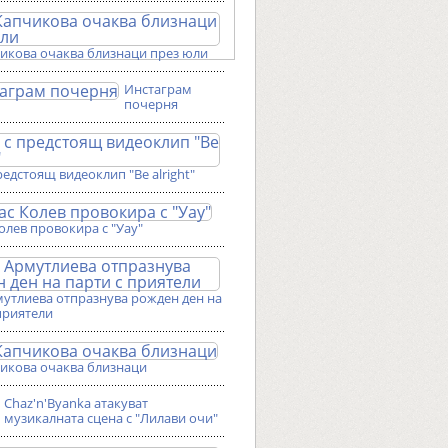
чикова очаква близнаци през юли
Инстаграм
почерня
редстоящ видеоклип "Be alright"
олев провокира с "Уау"
мутлиева отпразнува рожден ден на
приятели
чикова очаква близнаци
Chaz'n'Byanka атакуват
музикалната сцена с "Лилави очи"