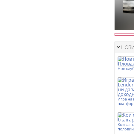
НОВИ
Нов клуб
Игра на 
платформ
Кои са н
половин