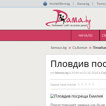
VsichkiOferti.bg
|
Dama.bg
|
Tennis
НАЧАЛО
С
famous.bg
Събития
Пловдив
Пловдив по
от
famous.bg
в 20:44 на 01.02.2018 в
Съ
Пловди
famous.
Оцени тази статия:
посрещ
Емилия
Предстоящият уикенд ще бъде 