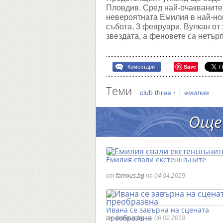
Пловдив. Сред най-очакваните
невероятната Емилия в най-нов
събота, 3 февруари. Вулкан от 
звездата, а феновете са нетър
Save
Коментари
Теми
|
club three r
емилия
Още
Емилия свали екстеншъните
от
famous.bg
на 04.04.2019
Ивана се завърна на сцената
преобразена
от
famous.bg
на 06.02.2018