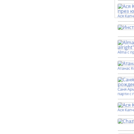
Ася Кап
Alma с п
Атанас К
Саня Ар
парти с 
Ася Кап