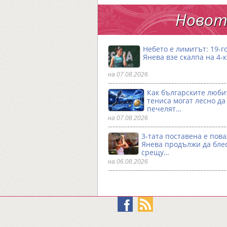
Новото
Небето е лимитът: 19-
Янева взe скалпа на 4-
на 07.08.2026
Как българските люби
тениса могат лесно да
печелят…
на 07.08.2026
3-тата поставена е пова
Янева продължи да бле
срещу…
на 06.08.2026