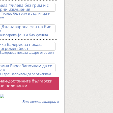
Филева без грим и с кулинарни
ия
анаварова фен на био кухнята
Валериева показа щедро огромен
 Евро: Започвам да се отчайвам
о
 най-достойните български
галерии
ни половинки
Виж всички галерии »