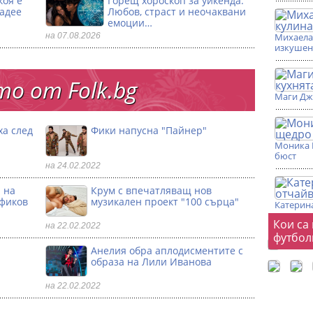
коя е
Горещ хороскоп за уикенда:
ладее
Любов, страст и неочаквани
емоции…
на 07.08.2026
Михаела 
изкушен
о от Folk.bg
Маги Дж
ха след
Фики напусна "Пайнер"
Моника 
бюст
на 24.02.2022
 на
Крум с впечатляващ нов
офиков
музикален проект "100 сърца"
Катерина
Фот
Кои са
на 22.02.2022
футбол
Анелия обра аплодисментите с
образа на Лили Иванова
на 22.02.2022